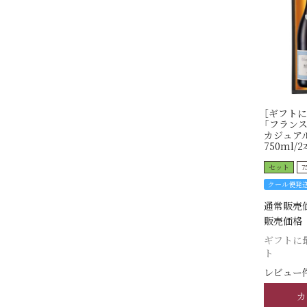
［ギフトに
「フランス
カジュア
750ml/2
セット
7
クール便発
通常販売
販売価格
ギフトに
ト
レビュー件
カ