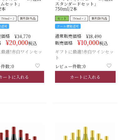
ムセット」
スタンダードセット」
2本
750ml/2本
750ml×2
割引除外品
セット
750ml×2
割引除外品
発送可
クール便発送可
売価格
通常販売価格
¥
34,770
¥
18,490
¥
20,000
¥
10,000
格
販売価格
税込
税込
に最適！赤白ワインセッ
ギフトに最適！赤白ワインセッ
ト
件数：0
レビュー件数：0
カートに入れる
カートに入れる