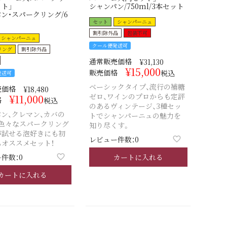
ト」
シャンパン/750ml/3本セット
ン・スパークリング/6
ト
セット
シャンパーニュ
割引除外品
包装不可
シャンパーニュ
クール便発送可
リング
割引除外品
通常販売価格
¥
31,130
¥
15,000
販売価格
税込
発送可
ベーシックタイプ、流行の補糖
売価格
¥
18,480
ゼロ、ワインのプロからも定評
¥
11,000
格
税込
のあるヴィンテージ、3種セッ
ン、クレマン、カバの
トでシャンパーニュの魅力を
、色々なスパークリング
知り尽くす。
が試せる泡好きにも初
レビュー件数：0
オススメセット！
カートに入れる
件数：0
カートに入れる