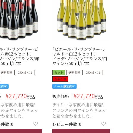
ル・ド・ランブリー・ピ
「ピエール・ド・ランブリー・シ
ル赤12本セット」
ャルドネ白12本セット」
ノーダン/フランス/赤
ドゥデ・ノーダン/フランス/白
50ml/12本
ワイン/750ml/12本
送料無料
750ml×12
セット
送料無料
750ml×12
包装不可
発送可
クール便発送可
¥
27,720
¥
27,720
格
販売価格
税込
税込
な家飲み用に最適！
デイリーな家飲み用に最適！
スの赤ワインをギュッ
フランスの白ワインをギュッ
合わせました。
と詰め合わせました。
件数：0
レビュー件数：0