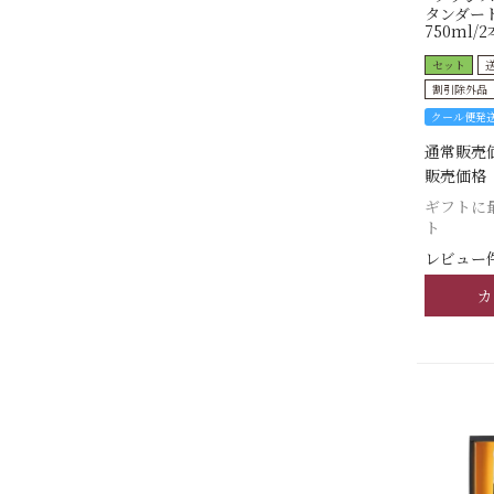
タンダー
750ml/2
セット
割引除外品
クール便発
通常販売
販売価格
ギフトに
ト
レビュー件
カ