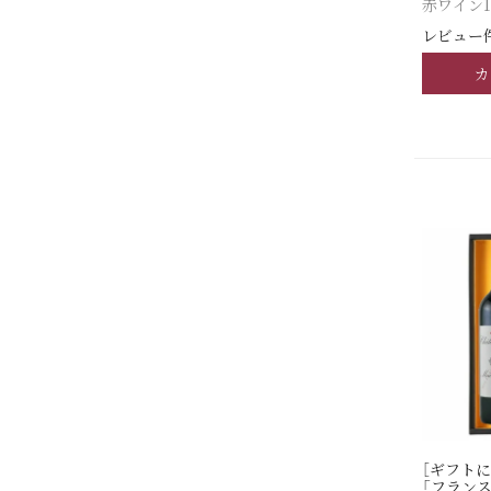
赤ワイン1
レビュー件
カ
［ギフトに
「フラン