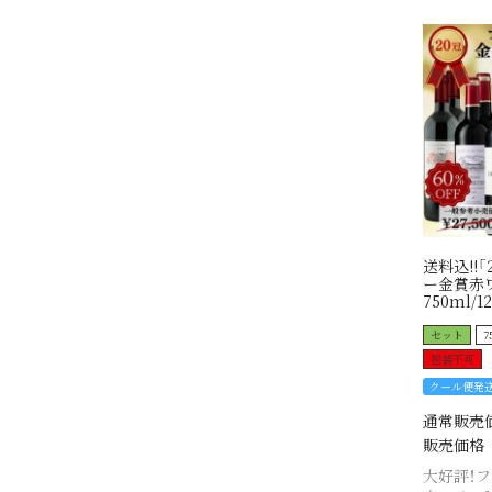
送料込!!
ー金賞赤ワ
750ml/1
セット
7
包装不可
クール便発
通常販売
販売価格
大好評！