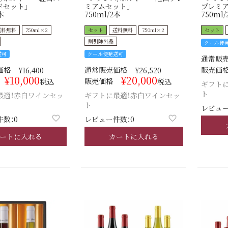
ドセット」
ミアムセット」
プレミア
本
750ml/2本
750ml/
送料無料
750ml×2
セット
送料無料
750ml×2
セット
割引除外品
クール便
送可
クール便発送可
通常販
価格
通常販売価格
販売価
¥
16,400
¥
26,520
¥
10,000
¥
20,000
販売価格
税込
税込
ギフト
ト
最適！赤白ワインセッ
ギフトに最適！赤白ワインセッ
ト
レビュー
数：0
レビュー件数：0
ートに入れる
カートに入れる