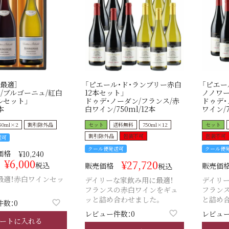
最適］
「ピエール・ド・ランブリー赤白
「ピエー
/ブルゴーニュ/紅白
12本セット」
ノノワー
ルセット」
ドゥデ・ノーダン/フランス/赤
ドゥデ・
本
白ワイン/750ml/12本
ワイン/7
50ml×2
割引除外品
セット
送料無料
750ml×12
セット
割引除外品
包装不可
包装不可
送可
クール便発送可
クール便
価格
¥
10,240
¥
6,000
¥
27,720
税込
販売価格
販売価
税込
最適！赤白ワインセッ
デイリーな家飲み用に最適！
デイリー
フランスの赤白ワインをギュ
フラン
ッと詰め合わせました。
と詰め
数：0
レビュー件数：0
レビュー
ートに入れる