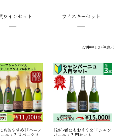
賞ワインセット
ウイスキーセット
27
件中
1
-
27
件表示
にもおすすめ］「ハーフ
［初心者にもおすすめ］「シャン
パーニュ入スパークリ
パーニュ入門セット」