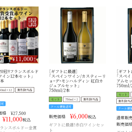
「20冠!!フランスボルド
［ギフトに最適］
［ギフト
イン12本セット」
「スペインワイン/カスティーリ
「スペ
2本
ョ・デ・モンハルディン 紅白カ
アムセッ
ジュアルセット」
750ml/
750ml/2本
50ml×12
割引除外品
セット
セット
750ml×2
割引除外品
割引除外
送可
クール便発送可
クール便
価格
¥
27,500
¥
6,000
販売価格
税込
¥
11,000
通常販
税込
販売価
ギフトに最適！赤白ワインセッ
フランスボルドー金賞
ト