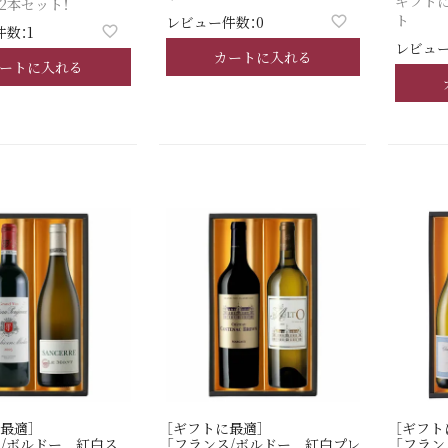
ギフト
2本セット！
ト
レビュー件数：0
数：1
レビュー
カートに入れる
ートに入れる
最適］
［ギフトに最適］
［ギフト
ス/ボルドー 紅白ス
「フランス/ボルドー 紅白プレ
「フラン