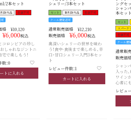
ml/2本セット
シェリー/3本セット
ングセッ
シャンパ
本セッ
割引除外品
包装不可
セット
割引除外品
包装不可
送可
クール便発送可
セット
価格
通常販売価格
スパーク
¥
10,120
¥
12,210
¥
6,000
¥
6,000
販売価格
包装不可
税込
税込
クール便
とコロンビアの珍し
奥深いシェリーの世界を味わ
、おしゃれなジントニ
う！食中-食後まで楽しめる、辛
通常販
自宅で楽しもう！
口・甘口シェリー入門3本セッ
販売価
ト
数：0
シャンパ
レビュー件数：1
入った
ートに入れる
ワイン
カートに入れる
心者にも
レビュー