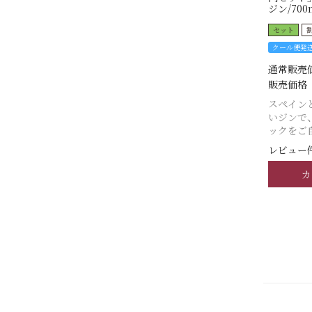
ジン/700
セット
クール便発
通常販売
販売価格
スペイン
いジンで
ックをご
レビュー件
カ