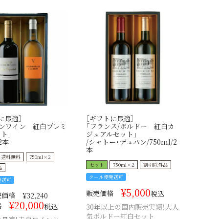
に最適］
［ギフトに最適］
インワイン 紅白プレミ
「フランス/ボルドー 紅白カ
ト」
ジュアルセット」
2本
/シャトー・デュパン/750ml/2
本
送料無料
750ml×2
セット
750ml×2
割引除外品
品
クール便発送可
発送可
¥
5,000
販売価格
税込
売価格
¥
32,240
¥
20,000
格
税込
30年以上の国内販売実績！大人
気ボルドー紅白セット