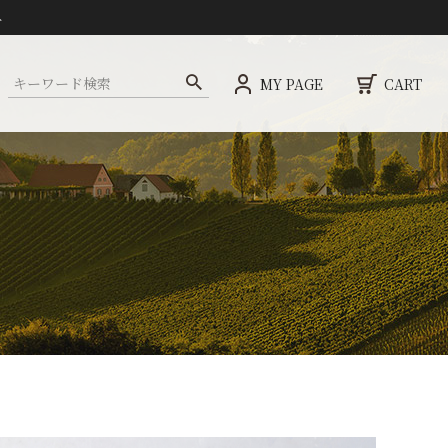
ト
MY PAGE
CART