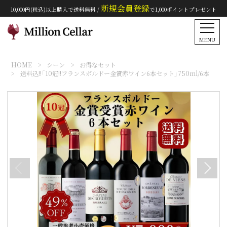
新規会員登録
10,000円(税込)以上購入で送料無料 /
で1,000ポイントプレゼント
MENU
HOME
シーン
お得なセット
送料込!!「10冠!!フランスボルドー金賞赤ワイン6本セット」750ml/6本