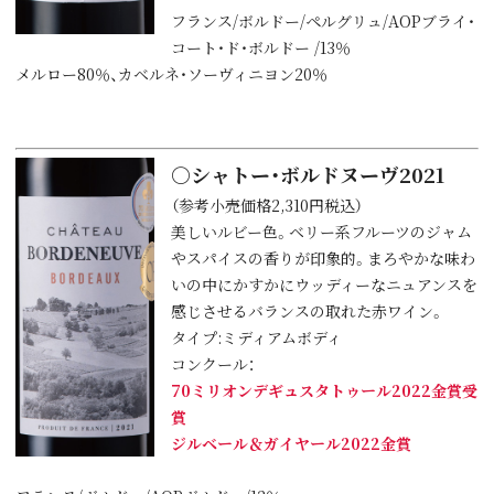
フランス/ボルドー/ペルグリュ/AOPブライ・
コート・ド・ボルドー /13％
メルロー80％、カベルネ・ソーヴィニヨン20％
○シャトー・ボルドヌーヴ2021
（参考小売価格2,310円税込）
美しいルビー色。ベリー系フルーツのジャム
やスパイスの香りが印象的。まろやかな味わ
いの中にかすかにウッディーなニュアンスを
感じさせるバランスの取れた赤ワイン。
タイプ:ミディアムボディ
コンクール：
70ミリオンデギュスタトゥール2022金賞受
賞
ジルベール＆ガイヤール2022金賞