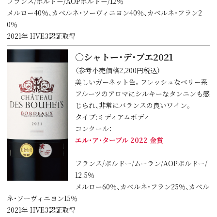
フランス/ボルドー/AOPボルドー/12％
メルロー40％、カベルネ・ソーヴィニヨン40％、カベルネ・フラン2
0％
2021年 HVE3認証取得
○シャトー・デ・ブエ2021
（参考小売価格2,200円税込）
美しいガーネット色。フレッシュなベリー系
フルーツのアロマにシルキーなタンニンも感
じられ、非常にバランスの良いワイン。
タイプ:ミディアムボディ
コンクール：
エル・ア・ターブル 2022 金賞
フランス/ボルドー/ムーラン/AOPボルドー/
12.5％
メルロー60％、カベルネ・フラン25％、カベル
ネ・ソーヴィニヨン15％
2021年 HVE3認証取得