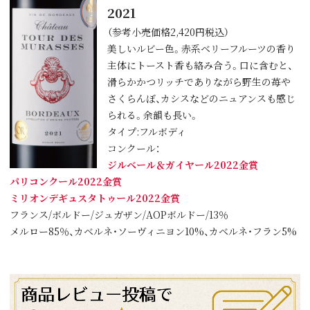
2021
（参考小売価格2,420円税込）
美しいルビー色。赤系ベリーフルーツの香り
主体にトースト香も絡み合う。口に含むと、
滑らかかつリッチでありながら野生の苺や
さくらんぼ、カシスなどのニュアンスも感じ
られる。余韻も長い。
タイプ:フルボディ
コンクール：
ジルベール＆ガイヤール2022金賞
パリコンクール2022金賞
ミリオンデギュスタトゥール2022金賞
フランス/ボルドー/ジュガザン/AOPボルドー/13％
メルロー85％、カベルネ・ソーヴィニヨン10%、カベルネ・フラン5%