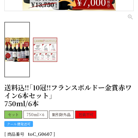
送料込!!「10冠!!フランスボルドー金賞赤ワ
イン6本セット」
750ml/6本
セット
750ml×6
割引除外品
包装不可
クール便発送可
商品番号
toC_G0607