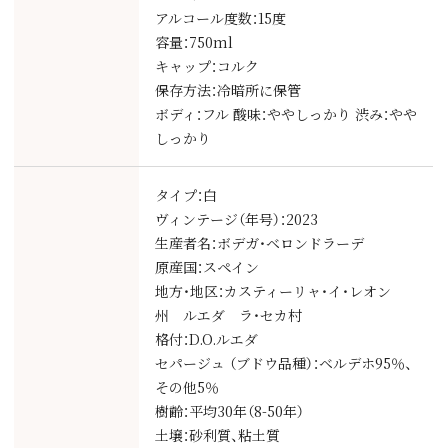
アルコール度数：15度
容量：750ml
キャップ：コルク
保存方法：冷暗所に保管
ボディ：フル 酸味：ややしっかり 渋み：やや
しっかり
タイプ：白
ヴィンテージ（年号）：2023
生産者名：ボデガ・ベロンドラーデ
原産国：スペイン
地方・地区：カスティーリャ・イ・レオン
州 ルエダ ラ・セカ村
格付：D.O.ルエダ
セパージュ （ブドウ品種）：ベルデホ95％、
その他5％
樹齢：平均30年（8-50年）
土壌：砂利質、粘土質