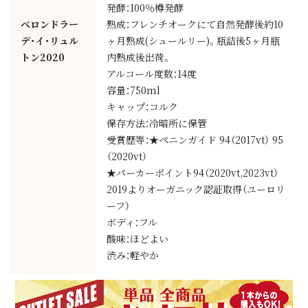
発酵：100％樽発酵
ベロンドラー
熟成：フレンチオークにて自然発酵後約10
デ・イ・リュル
ヶ月熟成(シュールリー)。瓶詰後5ヶ月瓶
トン2020
内熟成後出荷。
アルコール度数：14度
容量：750ml
キャップ：コルク
保存方法：冷暗所に保管
受賞歴等：★ペニンガイド 94（2017vt） 95
（2020vt）
★パーカーポイント94（2020vt,2023vt）
2019よりオーガニック認証取得（ユーロリ
ーフ）
ボディ：フル
酸味：ほどよい
渋み：軽やか