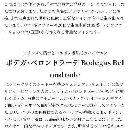
０点以上の評価をされ、「今世紀最大の発見の一つ」とまで言わしめ
た実力を誇ります。畑はかの有名なボデガス・ベガ・シシリアに隣
接、非常に恵まれた場所に位置し上質なワインが次々と生み出され
ています。パゴ・ネグララーダ2015の生産本数は38樽。テンプラニ
ーリョのパゴ（区画）から作られる貴重なワインです。
フランスの感性とベルボテ樽熟成のパイオニア
ボデガ・ベロンドラーデ Bodegas Bel
ondrade
ボルドーに多くのシャトーを持つリュシュアン・リュルトンの娘ブ
リジットとフランス人のディディエ・ベロンドラーデが1994年に興
したボデガ。最高のブルゴーニュとペサック・レオニャンの白ワイ
ン醸造技術を用いて最新技術の整ったセラーで醸造しています。ま
た、D.O.ルエダの固有品種であるベルデホの樽熟成によるポテンシ
ャルに、いち早く着目し、最高の味わいを引き出すことに成功した
パイオニア的な存在のボデガです。また、所有するブドウ畑も、ルエ