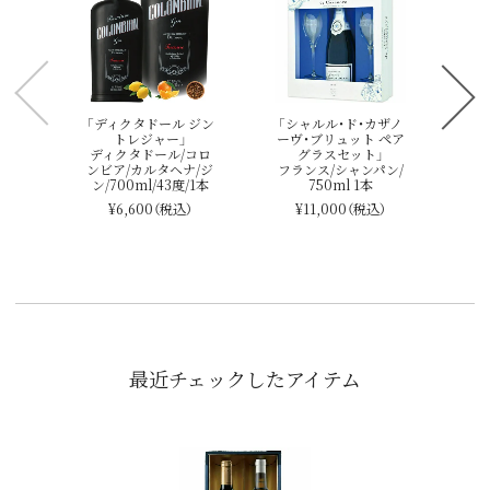
「
ュ
シ
「ディクタドール ジン
「シャルル・ド・カザノ
トレジャー」
ーヴ・ブリュット ペア
ディクタドール/コロ
グラスセット」
ンビア/カルタヘナ/ジ
フランス/シャンパン/
ン/700ml/43度/1本
750ml 1本
¥6,600
（税込）
¥11,000
（税込）
最近チェックしたアイテム