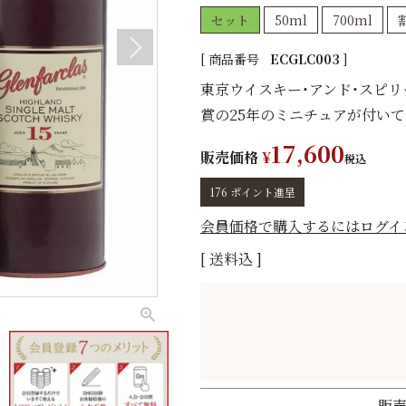
セット
50ml
700ml
商品番号
ECGLC003
東京ウイスキー・アンド・スピリッ
賞の25年のミニチュアが付いて
17,600
販売価格
¥
税込
176
ポイント進呈
会員価格で購入するにはログイ
送料込
販