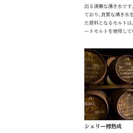
出る清廉な湧き水です
ており、良質な湧き水
た原料となるモルトは
ートモルトを使用して
シェリー樽熟成