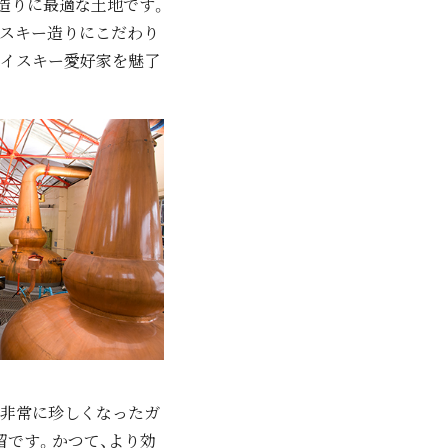
造りに最適な⼟地です。
イスキー造りにこだわり
ウイスキー愛好家を魅了
は⾮常に珍しくなったガ
留です。かつて、より効