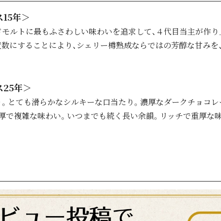
15年＞
ドモルトに最もふさわしい味わいを追求して、４代目当主が作り
度数にすることにより、シェリー樽熟成ならではの芳醇な甘みを
25年＞
り。とても滑らかなシルキーな口当たり。濃厚なダークチョコレ
濃厚で複雑な味わい。いつまでも続く長い余韻。リッチで重厚な