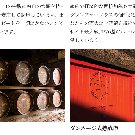
。山の中腹に独自の水源を持っ
率的で経済的な間接加熱も実
を安定して調達しています。 ま
グレンファークラスの個性が
、ピートを一切焚かないノンピ
ながらの直⽕焚き蒸留を続け
います。
サイド最⼤級、3対6基のボー
働しています。
ダンネージ式熟成庫