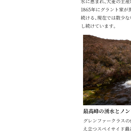
⽔に恵まれ、⼤⻨の主産
1865年にグラント家
続ける、現在では数少な
し続けています。
最⾼峰の湧⽔とノン
グレンファークラスの
え立つスペイサイド最