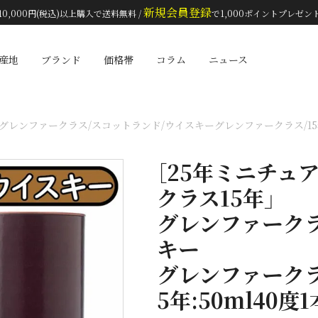
新規会員登録
10,000円(税込)以上購入で送料無料 /
で1,000ポイントプレゼン
検索
産地
ブランド
価格帯
コラム
ニュース
ンファークラス/スコットランド/ウイスキーグレンファークラス/15年:700
［25年ミニチュ
クラス15年」
グレンファークラ
キー
グレンファークラス/
5年:50ml40度1