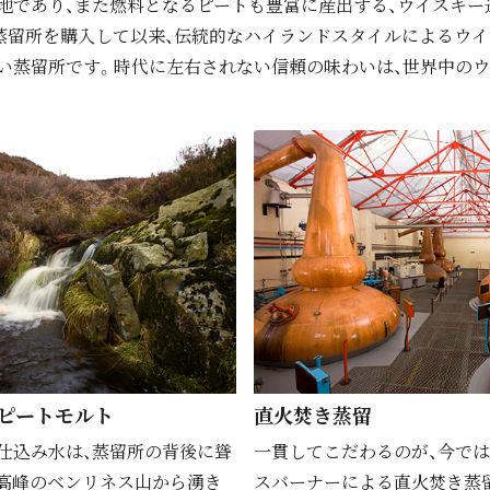
地であり、また燃料となるピートも豊富に産出する、ウイスキー
が蒸留所を購⼊して以来、伝統的なハイランドスタイルによるウ
い蒸留所です。時代に左右されない信頼の味わいは、世界中の
ピートモルト
直⽕焚き蒸留
仕込み水は、蒸留所の背後に聳
⼀貫してこだわるのが、今で
高峰のベンリネス山から湧き
スバーナーによる直⽕焚き蒸