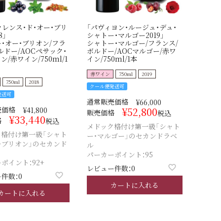
ラレンス・ド・オー・ブリ
「パヴィヨン・ルージュ・デュ・
8」
シャトー・マルゴー2019」
・オー・ブリオン/フラ
シャトー・マルゴー/フランス/
ルドー/AOCペサック・
ボルドー/AOCマルゴー/赤ワ
/赤ワイン/750ml/1
イン/750ml/1本
赤ワイン
750ml
2019
750ml
2018
クール便発送可
発送可
通常販売価格
¥
66,000
売価格
¥
52,800
¥
41,800
販売価格
税込
¥
33,440
格
税込
メドック格付け第一級「シャト
ク格付け第一級「シャト
ー・マルゴー」のセカンドラベ
・ブリオン」のセカンド
ル
パーカーポイント：95
ポイント：92+
レビュー件数：0
件数：0
カートに入れる
カートに入れる