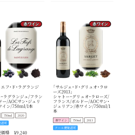
ィエフ・ド・ラグランジ
「サルジェ・ド・グリュオ・ラロ
」
ーズ2013」
・ラグランジュ/フラン
シャトー・グリュオ・ラローズ/
ドー/AOCサン・ジュリ
フランス/ボルドー/AOCサン・
イン/750ml/1本
ジュリアン/赤ワイン/750ml/1
本
750ml
2020
赤ワイン
750ml
2013
発送可
クール便発送可
売価格
¥
9,240