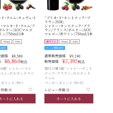
・ド・テルム・キュヴェ・1
「ブリオ・ド・カントナック・ブ
ラウン2018」
・マルキ・ド・テルム/フ
シャトー・カントナック・ブラ
ボルドー/AOCマルゴ
ウン/フランス/ボルドー/AOC
ン/750ml/1本
マルゴー/赤ワイン/750ml/1本
750ml
2018
赤ワイン
750ml
2018
発送可
クール便発送可
売価格
通常販売価格
¥
8,580
¥
9,240
¥
6,864
¥
7,392
格
販売価格
税込
税込
4級「シャトー・マル
格付け第3級「シャトー・カント
テルム」のセカンドラベ
ナック・ブラウン」のセカンド
ラベル
ポイント：90＋
パーカーポイント：90-92
件数：0
レビュー件数：0
カートに入れる
カートに入れる