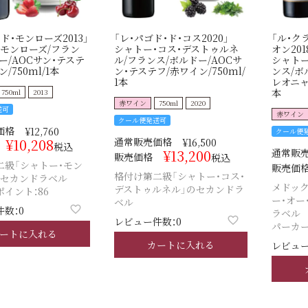
・ド・モンローズ2013」
「レ・パゴド・ド・コス2020」
「ル・ク
・モンローズ/フラン
シャトー・コス・デストゥルネ
オン201
ー/AOCサン・テステ
ル/フランス/ボルドー/AOCサ
シャトー
/750ml/1本
ン・テステフ/赤ワイン/750ml/
ンス/ボ
1本
レオニャン
本
750ml
2013
赤ワイン
750ml
2020
送可
赤ワイン
クール便発送可
価格
¥
12,760
クール便
¥
10,208
通常販売価格
¥
16,500
税込
¥
13,200
通常販
販売価格
税込
二級「シャトー・モン
販売価
格付け第二級「シャトー・コス・
のセカンドラベル
メドッ
デストゥルネル」のセカンドラ
イント：86
ー・オー
ベル
数：0
ラベル
レビュー件数：0
パーカー
ートに入れる
カートに入れる
レビュー