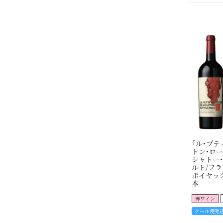
「ル・プテ
トン・ロー
シャトー
ルト/フラ
ポイヤック
本
赤ワイン
クール便発