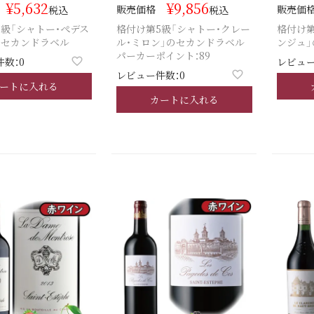
¥
5,632
¥
9,856
販売価格
販売価
税込
税込
級「シャトー・ぺデス
格付け第5級「シャトー・クレー
格付け第
のセカンドラベル
ル・ミロン」のセカンドラベル
ンジュ
パーカーポイント：89
数：0
レビュー
レビュー件数：0
ートに入れる
カートに入れる