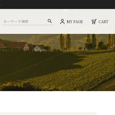
ト
MY PAGE
CART