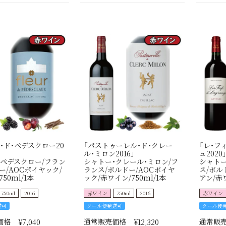
・ド・ペデスクロー20
「パストゥーレル・ド・クレー
「レ・フ
ル・ミロン2016」
ュ2020
・ぺデスクロー/フラン
シャトー・クレール・ミロン/フ
シャトー
ー/AOCポイヤック/
ランス/ボルドー/AOCポイヤ
ス/ボル
50ml/1本
ック/赤ワイン/750ml/1本
アン/赤ワ
750ml
2016
赤ワイン
750ml
2016
赤ワイン
送可
クール便発送可
クール便
価格
通常販売価格
通常販
¥
7,040
¥
12,320