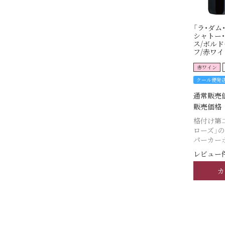
「ラ・ダム
シャトー
ス/ボルド
フ/赤ワイン
赤ワイン
クール便発
通常販売
販売価格
格付け第
ローズ」
パーカーポ
レビュー件
カ