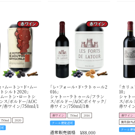
ィ・ムートン・ド・ムー
「レ・フォール・ド・ラトゥール2
「カリュ
トシルト2020」
016」
10」
・ムートン・ロートシ
シャトー・ラトゥール/フラン
シャトー
ンス/ボルドー/AOC
ス/ボルドー/AOCポイヤック/
ス/ボル
/赤ワイン/750ml/1
赤ワイン/750ml/1本
赤ワイン/
赤ワイン
750ml
2016
赤ワイン
750ml
2020
割引除外
クール便発送可
送可
クール便
通常販売価格
¥
88,000