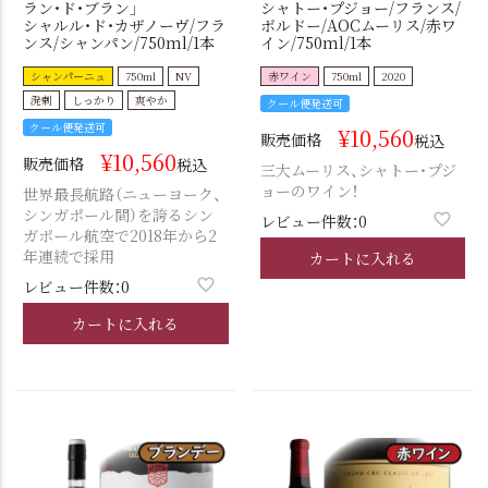
ラン・ド・ブラン」
シャトー・プジョー/フランス/
シャルル・ド・カザノーヴ/フラ
ボルドー/AOCムーリス/赤ワ
ンス/シャンパン/750ml/1本
イン/750ml/1本
シャンパーニュ
750ml
NV
赤ワイン
750ml
2020
溌剌
しっかり
爽やか
クール便発送可
クール便発送可
¥
10,560
販売価格
税込
¥
10,560
販売価格
税込
三大ムーリス、シャトー・プジ
ョーのワイン！
世界最長航路（ニューヨーク、
シンガポール間）を誇るシン
レビュー件数：0
ガポール航空で2018年から2
年連続で採用
カートに入れる
レビュー件数：0
カートに入れる