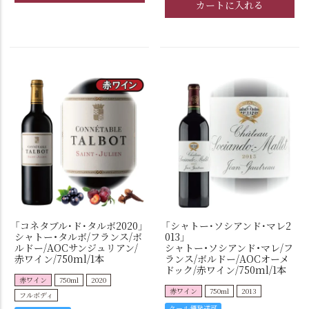
カートに入れる
「コネタブル･ド･タルボ2020」
「シャトー･ソシアンド･マレ2
シャトー・タルボ/フランス/ボ
013」
ルドー/AOCサンジュリアン/
シャトー・ソシアンド・マレ/フ
赤ワイン/750ml/1本
ランス/ボルドー/AOCオーメ
ドック/赤ワイン/750ml/1本
赤ワイン
750ml
2020
赤ワイン
750ml
2013
フルボディ
クール便発送可