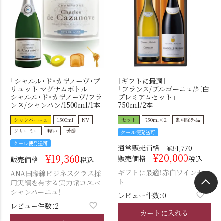
「シャルル・ド・カザノーヴ・ブ
［ギフトに最適］
リュット マグナムボトル」
「フランス/ブルゴーニュ/紅白
シャルル・ド・カザノーヴ/フラ
プレミアムセット」
ンス/シャンパン/1500ml/1本
750ml/2本
シャンパーニュ
1500ml
NV
セット
750ml×2
割引除外品
クリーミー
軽い
芳醇
クール便発送可
クール便発送可
通常販売価格
¥
34,770
¥
20,000
¥
19,360
販売価格
税込
販売価格
税込
ギフトに最適！赤白ワインセッ
ANA国際線ビジネスクラス採
ト
用実績を有する実力派コスパ
シャンパーニュ！
レビュー件数：0
レビュー件数：2
カートに入れる