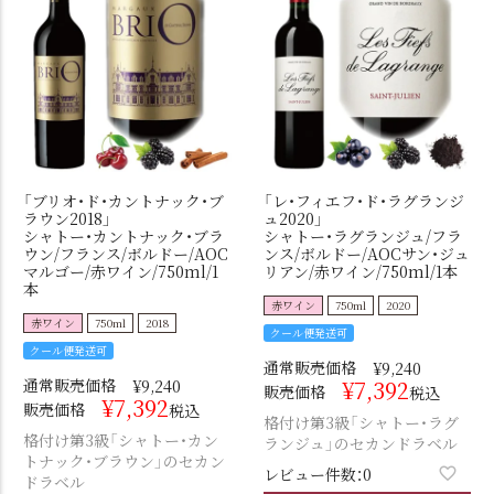
「ブリオ・ド・カントナック・ブ
「レ・フィエフ・ド・ラグランジ
ラウン2018」
ュ2020」
シャトー・カントナック・ブラ
シャトー・ラグランジュ/フラ
ウン/フランス/ボルドー/AOC
ンス/ボルドー/AOCサン・ジュ
マルゴー/赤ワイン/750ml/1
リアン/赤ワイン/750ml/1本
本
赤ワイン
750ml
2020
赤ワイン
750ml
2018
クール便発送可
クール便発送可
通常販売価格
¥
9,240
通常販売価格
¥
7,392
¥
9,240
販売価格
税込
¥
7,392
販売価格
税込
格付け第3級「シャトー・ラグ
格付け第3級「シャトー・カン
ランジュ」のセカンドラベル
トナック・ブラウン」のセカン
レビュー件数：0
ドラベル