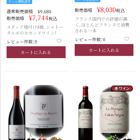
クール便発送可
¥
8,030
販売価格
税込
通常販売価格
¥
9,680
¥
7,744
販売価格
税込
フランス国内での評価が高
く、ほとんどフランスで消費
メドック格付け4級、シャトー
される一本
タルボのセカンドワイン！
レビュー件数：0
レビュー件数：0
カートに入れる
カートに入れる