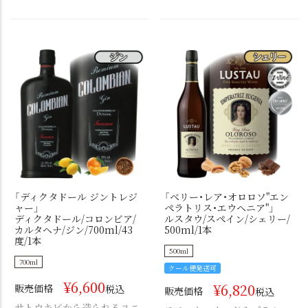
「ディクタドール ジントレジ
「ベリー・レア・オロロソ"エン
ャー」
ペラトリス・エウヘニア"」
ディクタドール/コロンビア/
ルスタウ/スペイン/シェリー/
カルタヘナ/ジン/700ml/43
500ml/1本
度/1本
500ml
700ml
クール便発送可
¥
6,600
¥
6,820
販売価格
税込
販売価格
税込
サトウキビから造られるユニ