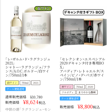
「レ・ザルム・ド・ラグランジュ
「セレクシオン・エスペシアル
2021」
2020デキャンタ付き専用BO
シャトー･ラグランジュ/フラ
X」
ンス/A.O.C.ボルドー/白ワイ
アバディア・レトゥエルタ/ス
ン/750ml/1本
ペイン/ビノ・デ・パゴ/赤ワイ
ン/750ml/1本
白ワイン
750ml
2021
赤ワイン
750ml
2020
クール便発送可
フルボディ
まろやかな酸味
通常販売価格
¥
10,780
クール便発送可
¥
8,624
販売価格
税込
¥
8,800
販売価格
税込
中世の頃「ラグランジュ・モン