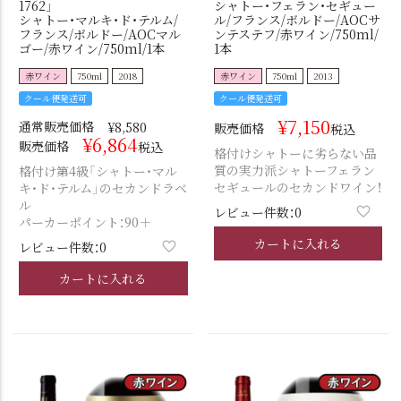
1762」
シャトー・フェラン・セギュー
シャトー・マルキ・ド・テルム/
ル/フランス/ボルドー/AOCサ
フランス/ボルドー/AOCマル
ンテステフ/赤ワイン/750ml/
ゴー/赤ワイン/750ml/1本
1本
赤ワイン
750ml
2018
赤ワイン
750ml
2013
クール便発送可
クール便発送可
¥
7,150
通常販売価格
¥
8,580
販売価格
税込
¥
6,864
販売価格
税込
格付けシャトーに劣らない品
質の実力派シャトーフェラン
格付け第4級「シャトー・マル
セギュールのセカンドワイン！
キ・ド・テルム」のセカンドラベ
ル
レビュー件数：0
パーカーポイント：90＋
カートに入れる
レビュー件数：0
カートに入れる