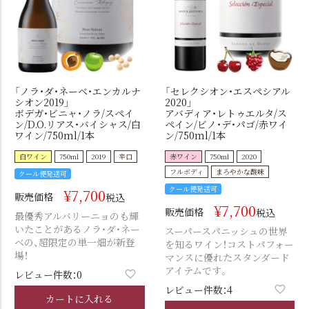
「ノラ・ダ・ネーベ・エンカルナ
「セレクシオン・エスペシアル
シオン2019」
2020」
ボデガ・ビニャ・ノラ/スペイ
アバディア・レトゥエルタ/ス
ン/D.O.リアス・バイシャス/白
ペイン/ビノ・デ・パゴ/赤ワイ
ワイン/750ml/1本
ン/750ml/1本
白ワイン
750ml
2019
辛口
赤ワイン
750ml
2020
フルボディ
まろやかな酸味
クール便発送可
クール便発送可
¥
7,700
販売価格
税込
¥
7,700
販売価格
税込
最優秀アルバリーニョのも輝
いたことがあるノラ・ダ・ネー
スーパースパニッシュの世界
ベの、超限定の単一畑が新登
を知るワイン！コストパフォー
場！
マンスに優れたスタンダード
アイテムです。
レビュー件数：0
レビュー件数：4
カートに入れる