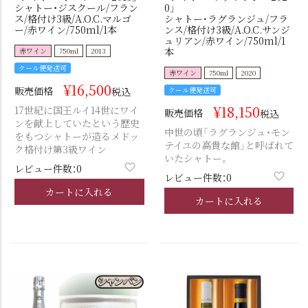
シャトー・ジスクール/フラン
0」
ス/格付け3級/A.O.C.マルゴ
シャトー･ラグランジュ/フラ
ー/赤ワイン/750ml/1本
ンス/格付け3級/A.O.C.サンジ
ュリアン/赤ワイン/750ml/1
本
赤ワイン
750ml
2013
クール便発送可
赤ワイン
750ml
2020
¥
16,500
販売価格
税込
クール便発送可
¥
18,150
17世紀に国王ルイ14世にワイ
販売価格
税込
ンを献上していたという歴史
中世の頃「ラグランジュ・モン
をもつシャトーが造るメドッ
テイユの高貴な館」と呼ばれて
ク格付け第3級ワイン
いたシャトー。
レビュー件数：0
レビュー件数：0
カートに入れる
カートに入れる