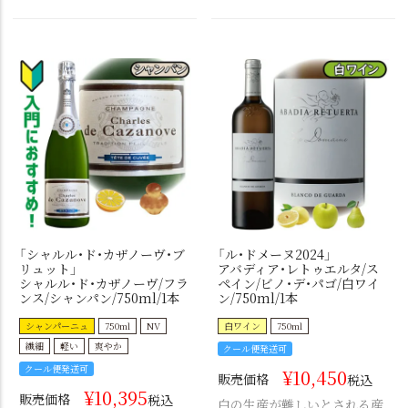
「シャルル・ド・カザノーヴ・ブ
「ル・ドメーヌ2024」
リュット」
アバディア・レトゥエルタ/ス
シャルル・ド・カザノーヴ/フラ
ペイン/ビノ・デ・パゴ/白ワイ
ンス/シャンパン/750ml/1本
ン/750ml/1本
シャンパーニュ
750ml
NV
白ワイン
750ml
繊細
軽い
爽やか
クール便発送可
クール便発送可
¥
10,450
販売価格
税込
¥
10,395
販売価格
税込
白の生産が難しいとされる産