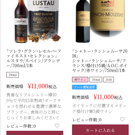
「ソレラ・グラン・レセルバ・フ
「シャトー・ランシュムーサ20
ァイネスト・セレクション」
18」
ルスタウ/スペイン/ブランデ
シャトー・ランシュムーサ/フ
ー/700ml/1本
ランス/格付け5級/A.O.C.ポイ
ヤック/赤ワイン/750ml/1本
700ml
赤ワイン
750ml
2018
¥
11,000
販売価格
税込
クール便発送可
貴重なリアルシェリー樽10
¥
11,000
販売価格
税込
0％で平均15年熟成！ダークチ
ポイヤックに位置するメドッ
ョコを想わせる豊潤で濃厚な
ク格付け第5級ワイン
ブランデー。食後のひと時に
じっくりお楽しみください！
レビュー件数：0
レビュー件数：0
カートに入れる