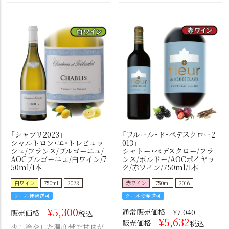
「シャブリ2023」
「フルール・ド・ペデスクロー2
シャルトロン・エ・トレビュッ
013」
シェ/フランス/ブルゴーニュ/
シャトー・ぺデスクロー/フラ
AOCブルゴーニュ/白ワイン/7
ンス/ボルドー/AOCポイヤッ
50ml/1本
ク/赤ワイン/750ml/1本
白ワイン
750ml
2023
赤ワイン
750ml
2016
クール便発送可
クール便発送可
¥
5,300
通常販売価格
¥
7,040
販売価格
税込
¥
5,632
販売価格
税込
少し冷やした温度帯で甘味が