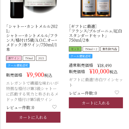
「シャトー･カントメルル202
［ギフトに最適］
1」
「フランス/ブルゴーニュ/紅白
シャトー･カントメルル/フラ
スタンダードセット」
ンス/格付け5級/A.O.C.オー・
750ml/2本
メドック/赤ワイン/750ml/1
本
セット
750ml×2
割引除外品
クール便発送可
赤ワイン
750ml
2021
通常販売価格
¥
18,490
クール便発送可
¥
10,000
販売価格
税込
¥
9,900
販売価格
税込
ギフトに最適！赤白ワインセッ
エレガントで繊細な味わいが
ト
特徴な格付け第3級シャトー
レビュー件数：0
に匹敵する実力と称されるメ
ドック格付け第5級ワイン
カートに入れる
レビュー件数：0
カートに入れる