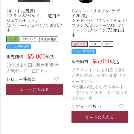
［ギフトに最適］
「シャトー・リリアン・ラデュ
「フランス/ボルドー 紅白カ
イ2020」
ジュアルセット」
シャトー・リリアン・ラデュイ/
/シャトー・デュパン/750ml/2
フランス/ボルドー/AOCサン
本
テステフ/赤ワイン/750ml/1
本
セット
750ml×2
割引除外品
赤ワイン
750ml
2020
クール便発送可
クール便発送可
¥
5,000
販売価格
税込
¥
5,060
販売価格
税込
30年以上の国内販売実績！大
グラスワインにも対応できる
人気ボルドー紅白セット
お買い求めしやすい価格パフ
レビュー件数：1
ォーマンス。
今が飲み頃、そろそろボルド
カートに入れる
ーを！というスタートに持って
こいの一本。
レビュー件数：0
カートに入れる