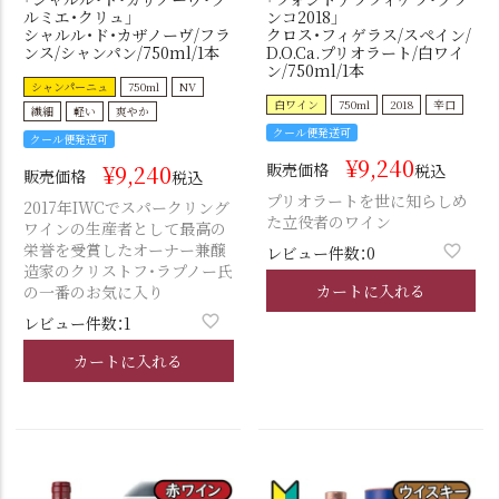
ルミエ・クリュ」
ンコ2018」
シャルル・ド・カザノーヴ/フラ
クロス・フィゲラス/スペイン/
ンス/シャンパン/750ml/1本
D.O.Ca.プリオラート/白ワイ
ン/750ml/1本
シャンパーニュ
750ml
NV
白ワイン
750ml
2018
辛口
繊細
軽い
爽やか
クール便発送可
クール便発送可
¥
9,240
¥
9,240
販売価格
税込
販売価格
税込
プリオラートを世に知らしめ
2017年IWCでスパークリング
た立役者のワイン
ワインの生産者として最高の
栄誉を受賞したオーナー兼醸
レビュー件数：0
造家のクリストフ・ラプノー氏
カートに入れる
の一番のお気に入り
レビュー件数：1
カートに入れる