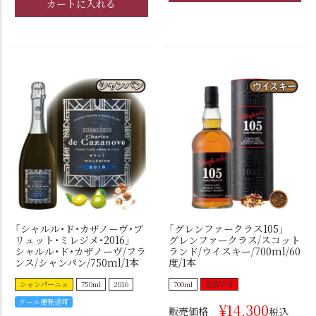
カートに入れる
「シャルル・ド・カザノーヴ・ブ
「グレンファークラス105」
リュット・ミレジメ・2016」
グレンファークラス/スコット
シャルル・ド・カザノーヴ/フラ
ランド/ウイスキー/700ml/60
ンス/シャンパン/750ml/1本
度/1本
シャンパーニュ
750ml
2016
700ml
包装不可
クール便発送可
¥
14,300
販売価格
税込