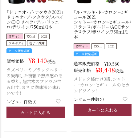
「ドミニオ・デ・アタウタ2021」
「ル・マルキ・ド・カロン・セギ
ドミニオ・デ・アタウタ/スペイ
ュール2021」
ン/D.O.リベラ・デル・ドゥエ
シャトー・カロン・セギュール/
ロ/赤ワイン/750ml/1本
フランス/ボルドー/AOCサン
テステフ/赤ワイン/750ml/1
本
赤ワイン
750ml
2021
フルボディ
程よい酸味
赤ワイン
750ml
2021
クール便発送可
クール便発送可
¥
8,140
販売価格
税込
通常販売価格
¥
10,560
¥
8,448
ラズベリーやブラックベリー
販売価格
税込
の凝縮した複雑で熟成感のあ
メドック格付け3級、シャト
る香り。超古木のブドウが生
ー・カロン・セギュールのセカ
み出す、まさに滋味深い味わ
ンドワイン！
いです！
レビュー件数：0
レビュー件数：0
カートに入れる
カートに入れる