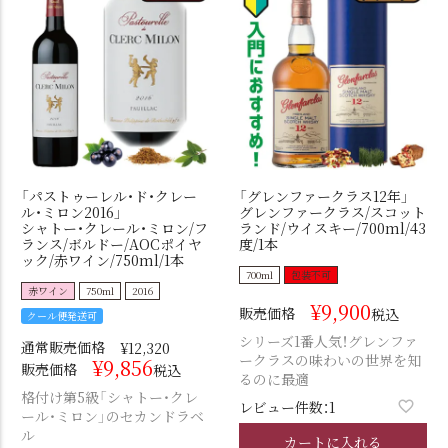
「パストゥーレル・ド・クレー
「グレンファークラス12年」
ル・ミロン2016」
グレンファークラス/スコット
シャトー・クレール・ミロン/フ
ランド/ウイスキー/700ml/43
ランス/ボルドー/AOCポイヤ
度/1本
ック/赤ワイン/750ml/1本
700ml
包装不可
赤ワイン
750ml
2016
¥
9,900
販売価格
税込
クール便発送可
シリーズ1番人気！グレンファ
通常販売価格
¥
12,320
ークラスの味わいの世界を知
¥
9,856
販売価格
税込
るのに最適
格付け第5級「シャトー・クレ
レビュー件数：1
ール・ミロン」のセカンドラベ
ル
カートに入れる