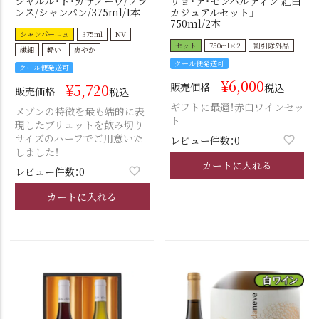
シャルル・ド・カザノーヴ/フラ
リョ・デ・モンハルディン 紅白
ンス/シャンパン/375ml/1本
カジュアルセット」
750ml/2本
シャンパーニュ
375ml
NV
セット
750ml×2
割引除外品
繊細
軽い
爽やか
クール便発送可
クール便発送可
¥
6,000
¥
5,720
販売価格
税込
販売価格
税込
ギフトに最適！赤白ワインセッ
メゾンの特徴を最も端的に表
ト
現したブリュットを飲み切り
サイズのハーフでご用意いた
レビュー件数：0
しました！
カートに入れる
レビュー件数：0
カートに入れる