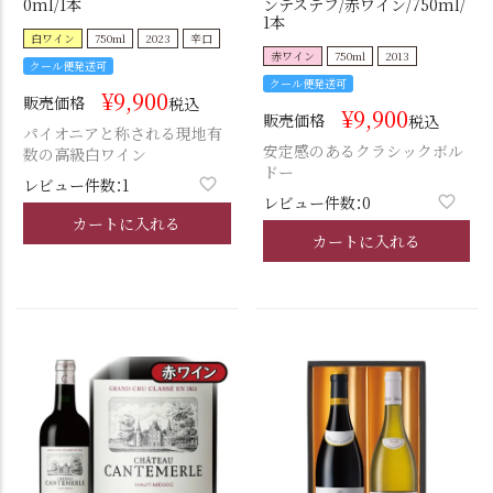
0ml/1本
ンテステフ/赤ワイン/750ml/
1本
白ワイン
750ml
2023
辛口
赤ワイン
750ml
2013
クール便発送可
クール便発送可
¥
9,900
販売価格
税込
¥
9,900
販売価格
税込
パイオニアと称される現地有
安定感のあるクラシックボル
数の高級白ワイン
ドー
レビュー件数：1
レビュー件数：0
カートに入れる
カートに入れる