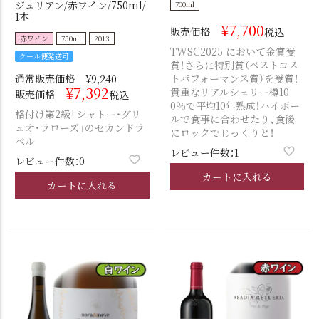
ジュリアン/赤ワイン/750ml/
700ml
1本
¥
7,700
販売価格
税込
赤ワイン
750ml
2013
TWSC2025 において金賞受
クール便発送可
賞！さらに特別賞（ベストコス
通常販売価格
トパフォーマンス賞）を受賞！
¥
9,240
¥
7,392
貴重なリアルシェリー樽10
販売価格
税込
0％で平均10年熟成！ハイボー
格付け第2級「シャトー・グリ
ルで食事に合わせたり、食後
ュオ・ラローズ」のセカンドラ
にロックでじっくりと！
ベル
レビュー件数：1
レビュー件数：0
カートに入れる
カートに入れる