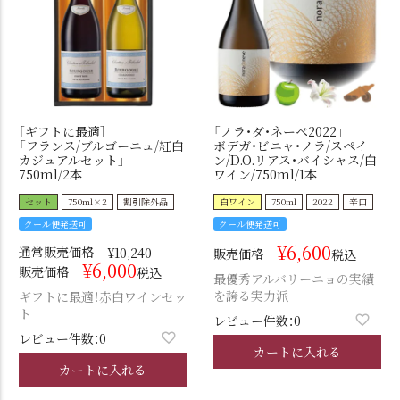
［ギフトに最適］
「ノラ・ダ・ネーベ2022」
「フランス/ブルゴーニュ/紅白
ボデガ・ビニャ・ノラ/スペイ
カジュアルセット」
ン/D.O.リアス・バイシャス/白
750ml/2本
ワイン/750ml/1本
セット
750ml×2
割引除外品
白ワイン
750ml
2022
辛口
クール便発送可
クール便発送可
¥
6,600
通常販売価格
¥
10,240
販売価格
税込
¥
6,000
販売価格
税込
最優秀アルバリーニョの実績
を誇る実力派
ギフトに最適！赤白ワインセッ
ト
レビュー件数：0
レビュー件数：0
カートに入れる
カートに入れる