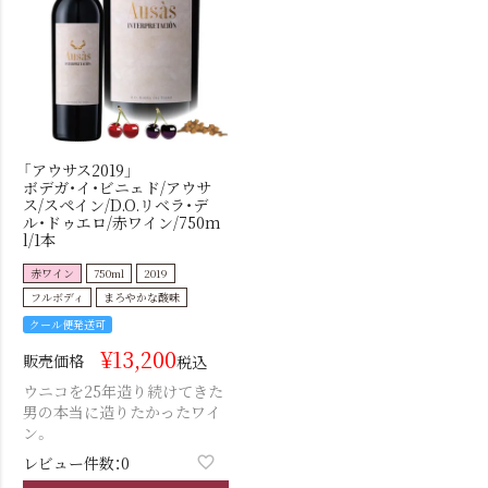
「アウサス2019」
ボデガ・イ・ビニェド/アウサ
ス/スペイン/D.O.リベラ・デ
ル・ドゥエロ/赤ワイン/750m
l/1本
赤ワイン
750ml
2019
フルボディ
まろやかな酸味
クール便発送可
¥
13,200
販売価格
税込
ウニコを25年造り続けてきた
男の本当に造りたかったワイ
ン。
レビュー件数：0