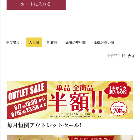
カートに入れる
並び替え
人気順
新着順
価格が安い順
価格が高い順
1
件中
1
-
1
件表示
毎月恒例アウトレットセール！