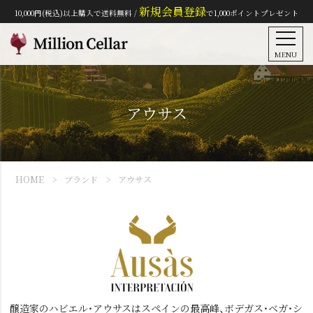
新規会員登録
10,000円(税込)以上購入で送料無料 /
で1,000ポイントプレゼント
MENU
アウサス
HOME
ブランド
アウサス
醸造家のハビエル・アウサスはスペインの最高峰、ボデガス・ベガ・シ