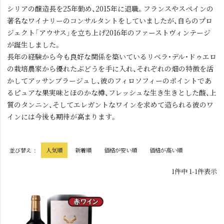
シリアの醸造長を25年勤め、2015年に退職。フランスやスペインの
著名なワイナリーのコンサルタントをしていましたが、自らのプロ
ジェクト「アウサス」を立ち上げ2016年のファーストヴィンテージ
が誕生しました。
長年の経験から今も良好な関係を築いているリベラ・デル・ドゥエロ
の栽培農家から優れたぶどうを手に入れ、それぞれの畑の特徴を活
かしてアッサンブラージュし、彼のフィロソフィーのポイントであ
るピュアな果実味とほのかな樽、フレッシュな生き生きとした酸、上
質のタンニン、そしてエレガントなワインを求めて造られる彼のワ
インには今後も期待が高まります。
並び替え
人気順
新着順
価格が安い順
価格が高い順
1
件中
1
-
1
件表示