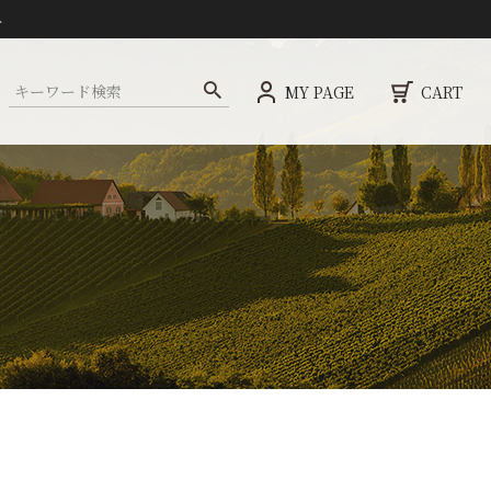
ト
MY PAGE
CART