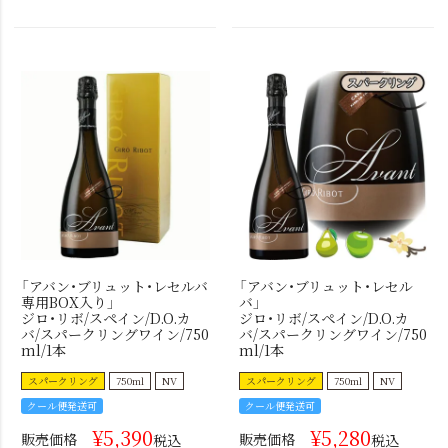
「アバン・ブリュット・レセルバ
「アバン・ブリュット・レセル
専用BOX入り」
バ」
ジロ・リボ/スペイン/D.O.カ
ジロ・リボ/スペイン/D.O.カ
バ/スパークリングワイン/750
バ/スパークリングワイン/750
ml/1本
ml/1本
スパークリング
750ml
NV
スパークリング
750ml
NV
クール便発送可
クール便発送可
¥
5,390
¥
5,280
販売価格
販売価格
税込
税込