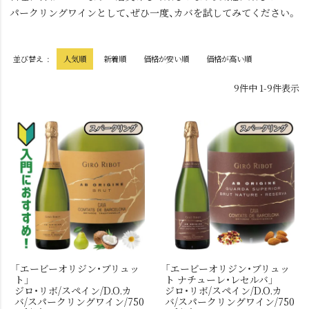
パークリングワインとして、ぜひ一度、カバを試してみてください。
並び替え
人気順
新着順
価格が安い順
価格が高い順
9
件中
1
-
9
件表示
「エービーオリジン・ブリュッ
「エービーオリジン・ブリュッ
ト」
ト ナチューレ・レセルバ」
ジロ・リボ/スペイン/D.O.カ
ジロ・リボ/スペイン/D.O.カ
バ/スパークリングワイン/750
バ/スパークリングワイン/750