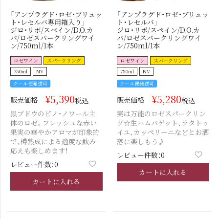
「アンプラグド・ロゼ・ブリュッ
「アンプラグド・ロゼ・ブリュッ
ト・レセルバ専用箱入り」
ト・レセルバ」
ジロ・リボ/スペイン/D.O.カ
ジロ・リボ/スペイン/D.O.カ
バ/ロゼスパークリングワイ
バ/ロゼスパークリングワイ
ン/750ml/1本
ン/750ml/1本
ロゼワイン
スパークリング
ロゼワイン
スパークリング
750ml
NV
750ml
NV
クール便発送可
クール便発送可
¥
5,390
¥
5,280
販売価格
販売価格
税込
税込
黒ブドウのピノ・ノワール主
実は万能のロゼスパークリン
体のロゼ。フレッシュな赤い
グ☆生ハムバゲット、ラタトゥ
果実の華やかアロマが印象的
イユ、カッペリーニなどとお洒
で、樽熟成による適度な飲み
落に楽しもう♪
応えも楽しめます！
レビュー件数：0
レビュー件数：0
カートに入れる
カートに入れる