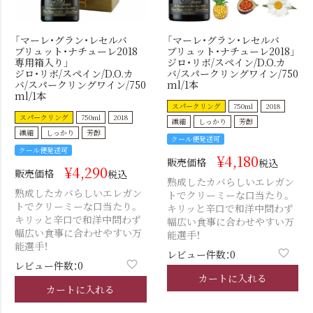
「マーレ・グラン・レセルバ
「マーレ・グラン・レセルバ
ブリュット・ナチューレ2018
ブリュット・ナチューレ2018」
専用箱入り」
ジロ・リボ/スペイン/D.O.カ
ジロ・リボ/スペイン/D.O.カ
バ/スパークリングワイン/750
バ/スパークリングワイン/750
ml/1本
ml/1本
スパークリング
750ml
2018
スパークリング
750ml
2018
繊細
しっかり
芳醇
繊細
しっかり
芳醇
クール便発送可
クール便発送可
¥
4,180
販売価格
税込
¥
4,290
販売価格
税込
熟成したカバらしいエレガン
熟成したカバらしいエレガン
トでクリーミーな口当たり。
トでクリーミーな口当たり。
キリッと辛口で和洋中問わず
キリッと辛口で和洋中問わず
幅広い食事に合わせやすい万
幅広い食事に合わせやすい万
能選手！
能選手！
レビュー件数：0
レビュー件数：0
カートに入れる
カートに入れる