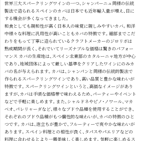
世界三大スパークリングワインの一つ、シャンパーニュ同様の伝統
製法で造られるスペインのカバは日本でも近年輸入量が増え、目に
する機会が多くなってきました。
和食としても親和性が高く日本人の味覚に親しみやすいカバ。和洋
中様々な料理に汎用性が高いこともカバの特徴です。細部までこだ
わりをもって丁寧に造られているクラフトメーカーのジロリボは
熟成期間が長く、それでいてリーズナブルな価格は驚きのパフォー
マンス カバの生産地は、スペイン北東部のカタルーニャ地方が中心
であり、地域団体によって厳しい基準をクリアしたワインにのみカ
バの名が与えられます。カバは、シャンパンと同様の伝統的製法で
作られるスパークリングワインであり、高い品質と豊かな味わいが
特徴です。スパークリングワインというと、高価なイメージがあり
ますが、カバは手頃な価格帯で味わえるため、パーティーやイベント
などで手軽に楽しめます。また、シャルドネやピノ・ノワール、マカ
ベオ、パレリャーダなど、様々なブドウ品種を使用することができ、
それぞれのブドウ品種がもつ個性的な味わいが、カバの特徴のひと
つです。カバは、泡立ちが豊かで、フルーティーで爽やかな味わいが
あります。スペイン料理との相性が良く、タパスやパエリアなどの
料理に合わせるとより一層美味しく楽しめます。気軽に楽しめるス