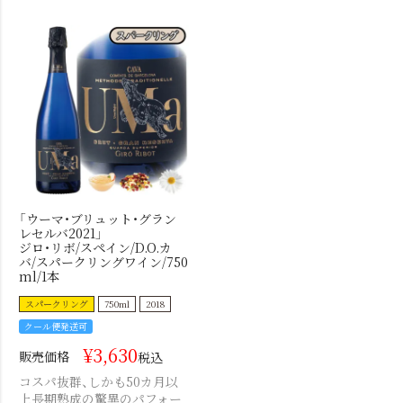
「ウーマ・ブリュット・グラン
レセルバ2021」
ジロ・リボ/スペイン/D.O.カ
バ/スパークリングワイン/750
ml/1本
スパークリング
750ml
2018
クール便発送可
¥
3,630
販売価格
税込
コスパ抜群、しかも50カ月以
上長期熟成の驚異のパフォー