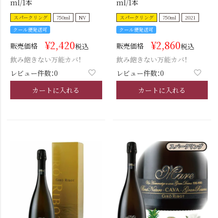
ml/1本
ml/1本
スパークリング
750ml
NV
スパークリング
750ml
2021
クール便発送可
クール便発送可
¥
2,420
¥
2,860
販売価格
販売価格
税込
税込
飲み飽きない万能カバ！
飲み飽きない万能カバ！
レビュー件数：0
レビュー件数：0
カートに入れる
カートに入れる