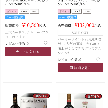
イン/750ml/1本
ワイン/750ml/1本
赤ワイン
750ml
2020
赤ワイン
750ml
2019
クール便発送可
クール便発送可
¥
10,560
¥
132,000
販売価格
販売価格
税込
税込
三大ムーリス、シャトー・プジ
SOLD OUT
ョーのワイン！
パーカーポイント98点を叩き
レビュー件数：0
出し、人気の高まりから年々
値上がりしてきたプレミアム
カートに入れる
ワイン！
レビュー件数：0
詳細を見る