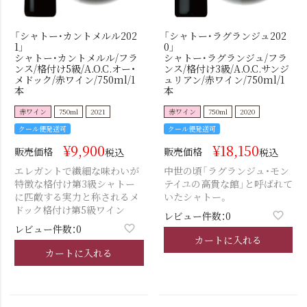
「シャトー･カントメルル202
「シャトー･ラグランジュ202
1」
0」
シャトー･カントメルル/フラ
シャトー･ラグランジュ/フラ
ンス/格付け5級/A.O.C.オー・
ンス/格付け3級/A.O.C.サンジ
メドック/赤ワイン/750ml/1
ュリアン/赤ワイン/750ml/1
本
本
赤ワイン
750ml
2021
赤ワイン
750ml
2020
クール便発送可
クール便発送可
¥
9,900
¥
18,150
販売価格
販売価格
税込
税込
エレガントで繊細な味わいが
中世の頃「ラグランジュ・モン
特徴な格付け第3級シャトー
テイユの高貴な館」と呼ばれて
に匹敵する実力と称されるメ
いたシャトー。
ドック格付け第5級ワイン
レビュー件数：0
レビュー件数：0
カートに入れる
カートに入れる