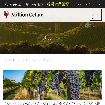
新規会員登録
10,000円(税込)以上購入で送料無料 /
で1,000ポイントプレゼント
MENU
メルロー
HOME
セパージュ
メルロー
メルローは、カベルネ・ソーヴィニヨンやピノ・ノワールと並ぶ代表