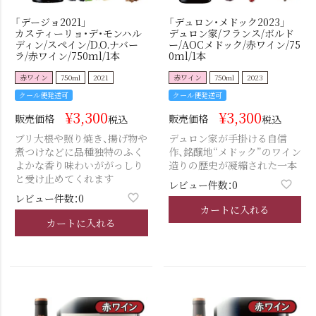
「デージョ2021」
「デュロン・メドック2023」
カスティーリョ・デ・モンハル
デュロン家/フランス/ボルド
ディン/スペイン/D.O.ナバー
ー/AOCメドック/赤ワイン/75
ラ/赤ワイン/750ml/1本
0ml/1本
赤ワイン
750ml
2021
赤ワイン
750ml
2023
クール便発送可
クール便発送可
¥
3,300
¥
3,300
販売価格
販売価格
税込
税込
ブリ大根や照り焼き、揚げ物や
デュロン家が手掛ける自信
煮つけなどに品種独特のふく
作、銘醸地“メドック”のワイン
よかな香り味わいががっしり
造りの歴史が凝縮された一本
と受け止めてくれます
レビュー件数：0
レビュー件数：0
カートに入れる
カートに入れる