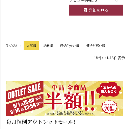
レビュー件数：0
詳細を見る
並び替え
人気順
新着順
価格が安い順
価格が高い順
18
件中
1
-
18
件表示
毎月恒例アウトレットセール！