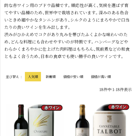
的な赤ワイン用のブドウ品種です。順応性が高く、気候を選ばず育
てやすい品種のため、世界中で栽培されています。深みのある色合
いときめ細やかなタンニンがあり、シルクのようにまろやかで口当
たりの良いワインを生み出します。
渋みがひかえめでコクがあり丸みを帯びたふくよかな味わいのた
め、どんな料理にも合わせやすいのが特徴です。ハンバーグなどや
わらかくまろやかに仕上げた肉料理はもちろん、筑前煮などの和食
ともよく合うため、日本の食卓でも使い勝手の良いワインです。
並び替え
人気順
新着順
価格が安い順
価格が高い順
18
件中
1
-
18
件表示