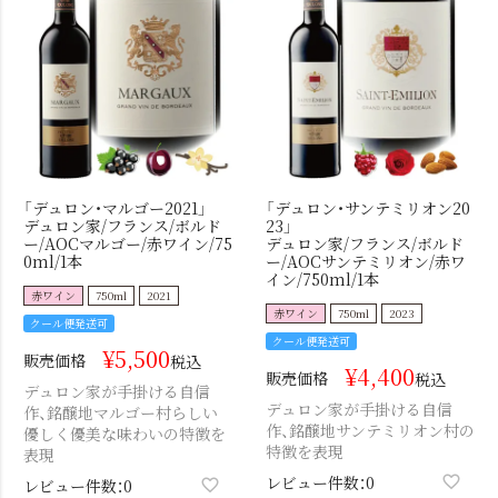
「デュロン・マルゴー2021」
「デュロン・サンテミリオン20
デュロン家/フランス/ボルド
23」
ー/AOCマルゴー/赤ワイン/75
デュロン家/フランス/ボルド
0ml/1本
ー/AOCサンテミリオン/赤ワ
イン/750ml/1本
赤ワイン
750ml
2021
赤ワイン
750ml
2023
クール便発送可
クール便発送可
¥
5,500
販売価格
税込
¥
4,400
販売価格
税込
デュロン家が手掛ける自信
デュロン家が手掛ける自信
作、銘醸地マルゴー村らしい
作、銘醸地サンテミリオン村の
優しく優美な味わいの特徴を
特徴を表現
表現
レビュー件数：0
レビュー件数：0