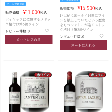
クール便発送可
¥
16,500
販売価格
税込
¥
11,000
販売価格
税込
17世紀に国王ルイ14世にワイ
ポイヤックに位置するメドッ
ンを献上していたという歴史
ク格付け第5級ワイン
をもつシャトーが造るメドッ
ク格付け第3級ワイン
レビュー件数：0
レビュー件数：0
カートに入れる
カートに入れる