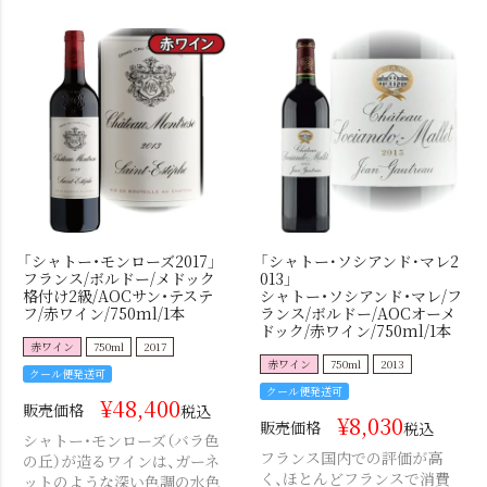
「シャトー・モンローズ2017」
「シャトー･ソシアンド･マレ2
フランス/ボルドー/メドック
013」
格付け2級/AOCサン・テステ
シャトー・ソシアンド・マレ/フ
フ/赤ワイン/750ml/1本
ランス/ボルドー/AOCオーメ
ドック/赤ワイン/750ml/1本
赤ワイン
750ml
2017
赤ワイン
750ml
2013
クール便発送可
クール便発送可
¥
48,400
販売価格
税込
¥
8,030
販売価格
税込
シャトー・モンローズ（バラ色
フランス国内での評価が高
の丘）が造るワインは、ガーネ
く、ほとんどフランスで消費
ットのような深い色調の水色