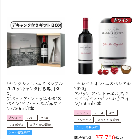
「セレクシオン・エスペシアル
「セレクシオン・エスペシアル
2020デキャンタ付き専用BO
2020」
X」
アバディア・レトゥエルタ/ス
アバディア・レトゥエルタ/ス
ペイン/ビノ・デ・パゴ/赤ワイ
ペイン/ビノ・デ・パゴ/赤ワイ
ン/750ml/1本
ン/750ml/1本
赤ワイン
750ml
2020
赤ワイン
750ml
2020
フルボディ
まろやかな酸味
フルボディ
まろやかな酸味
クール便発送可
クール便発送可
¥
7,700
販売価格
税込