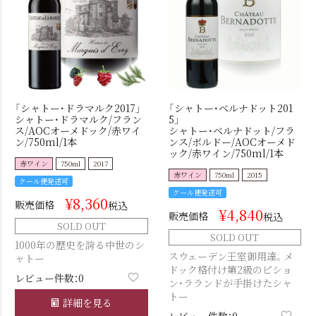
「シャトー･ドラマルク2017」
「シャトー･ベルナドット201
シャトー･ドラマルク/フラン
5」
ス/AOCオーメドック/赤ワイ
シャトー･ベルナドット/フラ
ン/750ml/1本
ンス/ボルドー/AOCオーメド
ック/赤ワイン/750ml/1本
赤ワイン
750ml
2017
赤ワイン
750ml
2015
クール便発送可
クール便発送可
¥
8,360
販売価格
税込
¥
4,840
販売価格
税込
SOLD OUT
SOLD OUT
1000年の歴史を誇る中世のシ
スウェーデン王室御用達。メ
ャトー
ドック格付け第2級のピショ
レビュー件数：0
ン・ラランドが手掛けたシャ
トー
詳細を見る