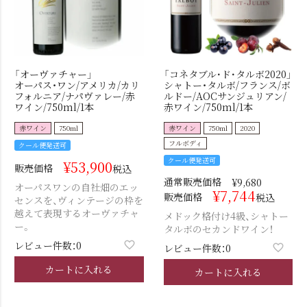
「オーヴァチャー」
「コネタブル･ド･タルボ2020」
オーパス・ワン/アメリカ/カリ
シャトー・タルボ/フランス/ボ
フォルニア/ナパヴァレー/赤
ルドー/AOCサンジュリアン/
ワイン/750ml/1本
赤ワイン/750ml/1本
赤ワイン
750ml
赤ワイン
750ml
2020
フルボディ
クール便発送可
クール便発送可
¥
53,900
販売価格
税込
通常販売価格
¥
9,680
オーパスワンの自社畑のエッ
¥
7,744
販売価格
税込
センスを、ヴィンテージの枠を
越えて表現するオーヴァチャ
メドック格付け4級、シャトー
ー。
タルボのセカンドワイン！
レビュー件数：0
レビュー件数：0
カートに入れる
カートに入れる