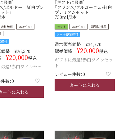
に最適］
［ギフトに最適］
ス/ボルドー 紅白プレ
「フランス/ブルゴーニュ/紅白
ット」
プレミアムセット」
2本
750ml/2本
送料無料
750ml×2
セット
750ml×2
割引除外品
品
クール便発送可
発送可
通常販売価格
¥
34,770
¥
20,000
売価格
販売価格
¥
26,520
税込
¥
20,000
格
税込
ギフトに最適！赤白ワインセッ
ト
に最適！赤白ワインセッ
レビュー件数：0
件数：0
カートに入れる
カートに入れる