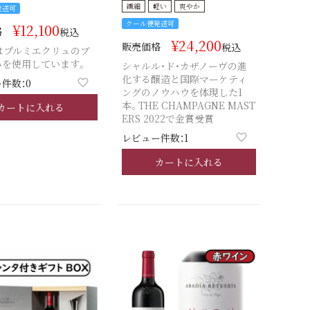
繊細
軽い
爽やか
発送可
クール便発送可
¥
12,100
格
税込
¥
24,200
販売価格
税込
年はプルミエクリュのブ
みを使用しています。
シャルル・ド・カザノーヴの進
化する醸造と国際マーケティ
件数：0
ングのノウハウを体現した1
本。THE CHAMPAGNE MAST
カートに入れる
ERS 2022で金賞受賞
レビュー件数：1
カートに入れる