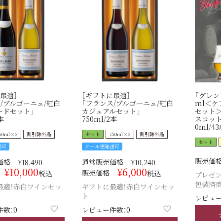
最適］
［ギフトに最適］
「グレン
/ブルゴーニュ/紅白
「フランス/ブルゴーニュ/紅白
ml＜ケ
ードセット」
カジュアルセット」
セット＞
本
750ml/2本
スコット
0ml/43
50ml×2
割引除外品
セット
750ml×2
割引除外品
セット
送可
クール便発送可
販売価
価格
通常販売価格
¥
18,490
¥
10,240
¥
10,000
¥
6,000
販売価格
税込
税込
プレゼン
包装済
最適！赤白ワインセッ
ギフトに最適！赤白ワインセッ
ト
レビュー
数：0
レビュー件数：0