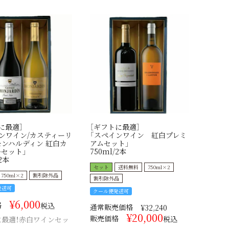
に最適］
［ギフトに最適］
ンワイン/カスティーリ
「スペインワイン 紅白プレミ
モンハルディン 紅白カ
アムセット」
セット」
750ml/2本
2本
セット
送料無料
750ml×2
750ml×2
割引除外品
割引除外品
発送可
クール便発送可
¥
6,000
格
税込
通常販売価格
¥
32,240
¥
20,000
販売価格
税込
に最適！赤白ワインセッ