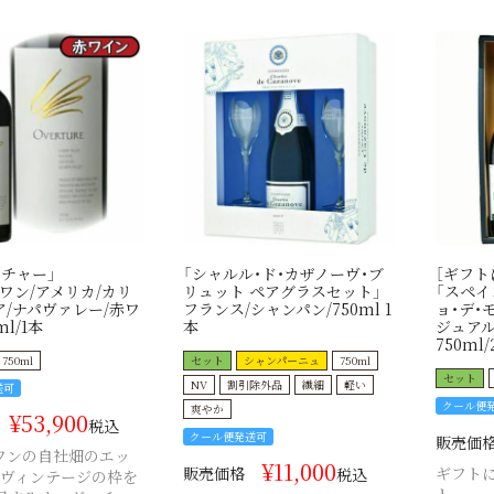
チャー」
「シャルル・ド・カザノーヴ・ブ
［ギフト
ワン/アメリカ/カリ
リュット ペアグラスセット」
「スペイ
/ナパヴァレー/赤ワ
フランス/シャンパン/750ml 1
ョ・デ・
ml/1本
本
ジュアル
750ml/
750ml
セット
シャンパーニュ
750ml
セット
NV
割引除外品
繊細
軽い
送可
クール便
爽やか
¥
53,900
税込
クール便発送可
販売価
ワンの自社畑のエッ
¥
11,000
販売価格
ギフト
税込
、ヴィンテージの枠を