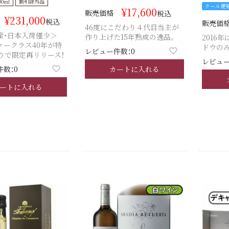
00ml
割引除外品
クール便
¥
17,600
販売価格
税込
¥
231,000
税込
販売価
46度にこだわり４代目当主が
産・日本入荷僅少＞
作り上げた15年熟成の逸品。
2016
ァークラス40年が特
ドウの
レビュー件数：0
りで限定再リリース！
レビュー
カートに入れる
数：0
ートに入れる