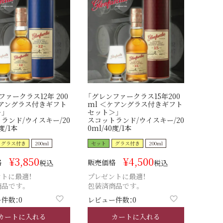
ファークラス12年 200
「グレンファークラス15年200
アングラス付きギフト
ml ＜ケアングラス付きギフト
」
セット＞」
ランド/ウイスキー/20
スコットランド/ウイスキー/20
度/1本
0ml/40度/1本
グラス付き
200ml
セット
グラス付き
200ml
¥
3,850
¥
4,500
格
販売価格
税込
税込
トに最適！
プレゼントに最適！
商品です。
包装済商品です。
件数：0
レビュー件数：0
カートに入れる
カートに入れる