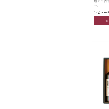
越えて表
ー。
レビュー件
カ