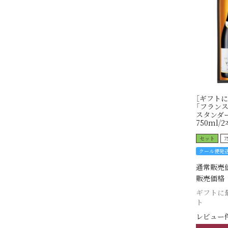
［ギフトに
「フランス
スタンダ
750ml/2
セット
7
クール便発
通常販売
販売価格
ギフトに
ト
レビュー件