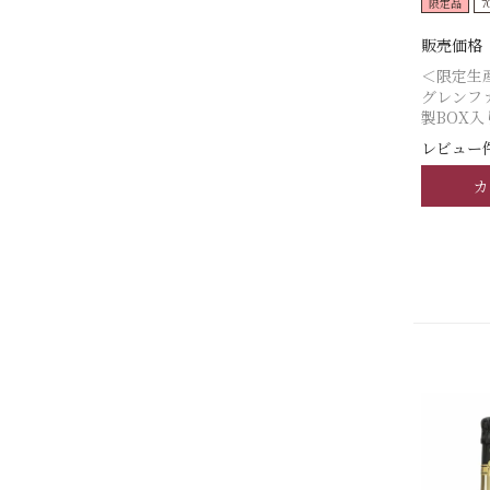
限定品
7
販売価格
＜限定生
グレンフ
製BOX入
レビュー件
カ