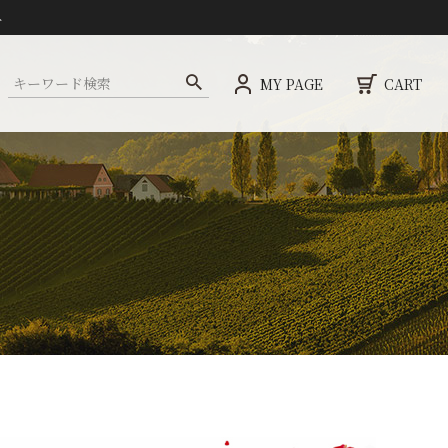
ト
MY PAGE
CART