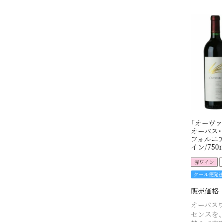
「オーヴァ
オーパス・
フォルニア
イン/750
赤ワイン
クール便発
販売価格
オーパス
センスを