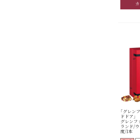
カ
「グレン
ドドア」
グレンフ
ランド/ウイ
度/1本