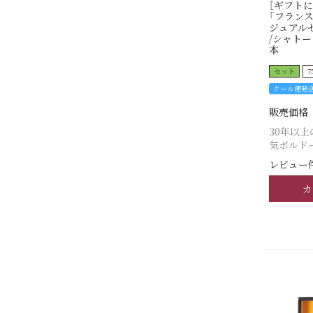
［ギフトに
「フラン
ジュアル
/シャトー・
本
セット
7
クール便発
販売価格
30年以上
気ボルド
レビュー件
カ