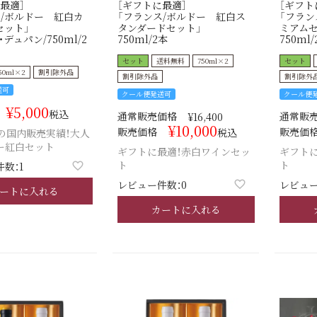
最適］
［ギフトに最適］
［ギフト
ス/ボルドー 紅白カ
「フランス/ボルドー 紅白ス
「フラン
セット」
タンダードセット」
ミアムセ
デュパン/750ml/2
750ml/2本
750ml/
セット
送料無料
750ml×2
セット
50ml×2
割引除外品
割引除外品
割引除外
送可
クール便発送可
クール便
¥
5,000
税込
通常販売価格
通常販
¥
16,400
¥
10,000
販売価格
販売価
税込
の国内販売実績！大人
ー紅白セット
ギフトに最適！赤白ワインセッ
ギフト
ト
ト
数：1
レビュー件数：0
レビュー
ートに入れる
カートに入れる