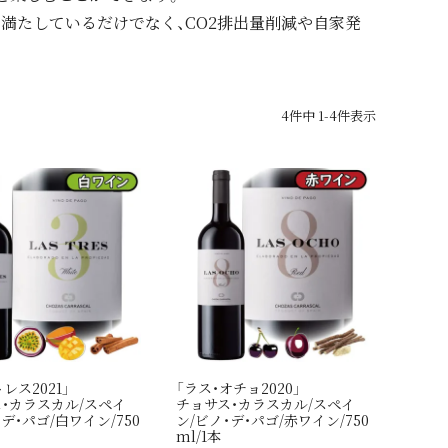
満たしているだけでなく、CO2排出量削減や自家発
4
件中
1
-
4
件表示
レス2021」
「ラス・オチョ2020」
・カラスカル/スペイ
チョサス・カラスカル/スペイ
・デ・パゴ/白ワイン/750
ン/ビノ・デ・パゴ/赤ワイン/750
ml/1本