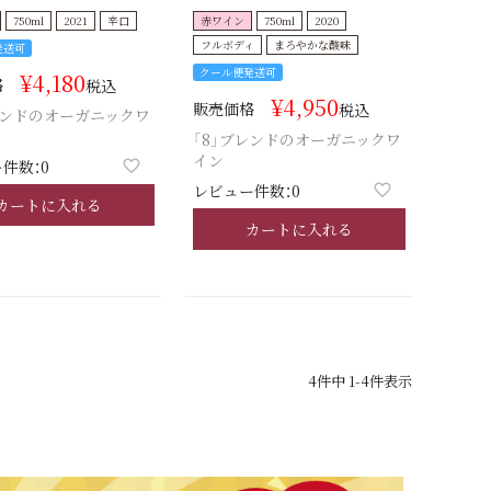
750ml
2021
辛口
赤ワイン
750ml
2020
フルボディ
まろやかな酸味
発送可
クール便発送可
¥
4,180
格
税込
¥
4,950
販売価格
税込
レンドのオーガニックワ
「8」ブレンドのオーガニックワ
イン
件数：0
レビュー件数：0
カートに入れる
カートに入れる
4
件中
1
-
4
件表示