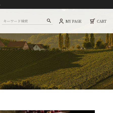
ト
MY PAGE
CART