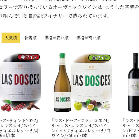
セラーで取り扱っているオーガニックワインは、こうした基準を
り組んでいる自然派ワイナリーで造られています。
人気順
新着順
価格が安い順
価格が高い順
セス・ティント2022」
「ラス・ドセス・ブランコ2024」
「ラス・ト
・カラスカル/スペイ
チョサス・カラスカル/スペイ
チョサス
.ウティエルレケーナ/赤
ン/D.O.ウティエルレケーナ/白
ン/ビノ
ml/1本
ワイン/750ml/1本
ml/1本