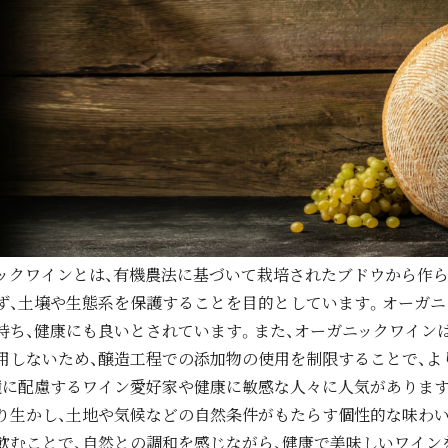
ックワインとは、有機農法に基づいて栽培されたブドウから作ら
ず、土壌や生態系を保護することを目的としています。オーガニ
持ち、健康にも良いとされています。また、オーガニックワイン
用しないため、醸造工程での添加物の使用を制限することで、よ
境に配慮するワイン愛好家や健康に敏感な人々に人気があります
り生かし、土地や気候などの自然条件がもたらす個性的な味わ
飲むことで、自然との調和を感じながら、健康で美味しいワイン