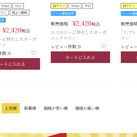
750ml
2022
白ワイン
750ml
辛口
白ワイン
ボディ
程よい酸味
クール便発送可
クール便
送可
¥
2,420
販売価格
販売価
税込
¥
2,420
税込
エコロジーに特化したオーガ
「3」ブ
ニックワイン
イン
ーに特化したオーガ
イン
レビュー件数：0
レビュー
数：0
カートに入れる
ートに入れる
人気順
新着順
価格が安い順
価格が高い順