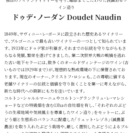
独自のアイデンティティーを守り、細部までこだわった良識あるワ
イン造り
ドゥデ・ノーダン Doudet Naudin
1849年、サヴィニー・レ・ボーヌに設立された歴史あるワイナリー
で、ブルゴーニュで最も古いワイナリーの一つとして知られていま
す。1933年にドゥデ家が引継ぎ、それまでの伝統を守りながらもさ
らなる発展、繁栄を遂げてきました。第二次世界大戦の戦禍を逃れ
た古い地下セラーには、数多くのオールドヴィンテージのワイン（古
いものでは1929年まで）が、理想的な熟成環境の下に保管されてお
ります。現在のオーナー、クリストフ・ロシェも、この尊敬に値する
老舗ワイナリーの伝統と価値を守り抜くことを第一に考えながら、
新たな時代への刷新にも力を注いでいます。
コルトン・シャルルマーニュやコルトン・グランクリュ・レ・マレシ
ョードなどの特級畑を含む13haの自社畑を有し、「それぞれのぶど
うの生産地域や気候風土を尊重したワイン造り」をモットーに、ぶ
どう畑と生態系のバランスに配慮した｢リュット・レゾネ｣（減農薬
農法）を取り入れたぶどう栽培や、厳しく選別したぶどうによるブル