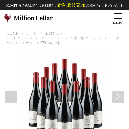
新規会員登録
10,000円(税込)以上購入で送料無料 /
で1,000ポイントプレゼント
MENU
HOME
シーン
お得なセット
「ピエール・ド・ランブリー・ピノノワール赤12本セット」ドゥデ・ノーダ
ン/フランス/赤ワイン/750ml/12本