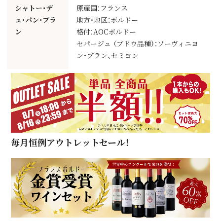
シャトー・デ
原産国：フランス
ュ・パン・ブラ
地方・地区：ボルドー
ン
格付：AOCボルドー
セパージュ （ブドウ品種）：ソーヴィニヨ
ン・ブラン、セミヨン
毎月恒例アウトレットセール！