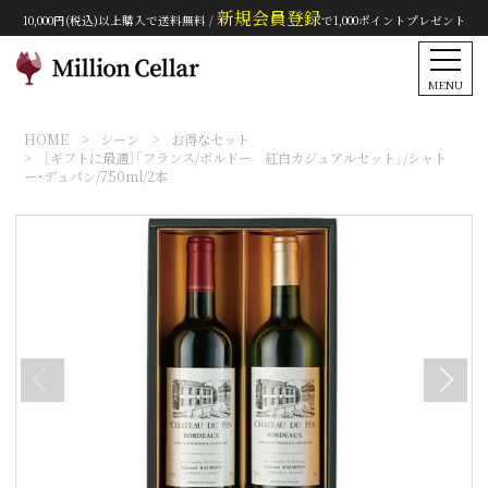
新規会員登録
10,000円(税込)以上購入で送料無料 /
で1,000ポイントプレゼント
MENU
HOME
シーン
お得なセット
［ギフトに最適］「フランス/ボルドー 紅白カジュアルセット」/シャト
ー・デュパン/750ml/2本