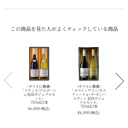
この商品を見た人がよくチェックしている商品
「
紅
［ギフトに最適］
［ギフトに最適］
「フランス/ブルゴーニ
「スペインワイン/カス
ュ/紅白カジュアルセ
ティーリョ・デ・モンハ
ット」
ルディン 紅白カジュ
750ml/2本
アルセット」
750ml/2本
¥6,000
（税込）
¥6,000
（税込）