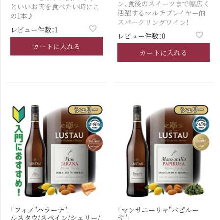
ン、食後のスイーツまで幅広く
といいお肉を食べたい時にこ
活躍するマルチプレイヤー的
の1本♪
スパークリングワイン！
レビュー件数：1
レビュー件数：0
カートに入れる
カートに入れる
「フィノ"ハラーナ"」
「マンサニーリャ"パピルー
ルスタウ/スペイン/シェリー/
サ"」