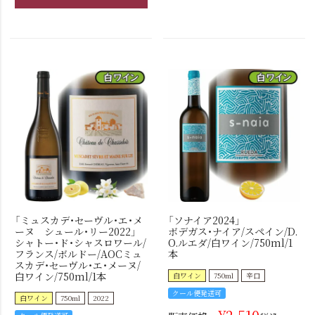
「ミュスカデ・セーヴル・エ・メ
「ソナイア2024」
ーヌ シュール・リー2022」
ボデガス・ナイア/スペイン/D.
シャトー・ド・シャスロワール/
O.ルエダ/白ワイン/750ml/1
フランス/ボルドー/AOCミュ
本
スカデ・セーヴル・エ・メーヌ/
白ワイン/750ml/1本
白ワイン
750ml
辛口
クール便発送可
白ワイン
750ml
2022