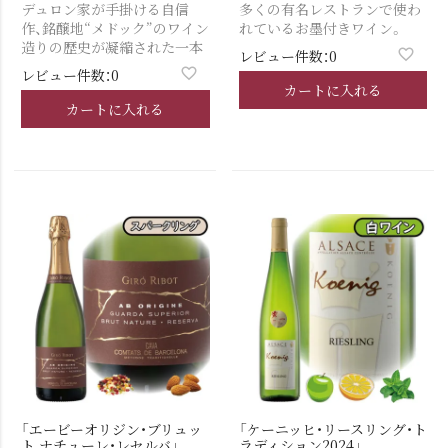
デュロン家が手掛ける自信
多くの有名レストランで使わ
作、銘醸地“メドック”のワイン
れているお墨付きワイン。
造りの歴史が凝縮された一本
レビュー件数：0
レビュー件数：0
カートに入れる
カートに入れる
「エービーオリジン・ブリュッ
「ケーニッヒ・リースリング・ト
ト ナチューレ・レセルバ」
ラディション2024」