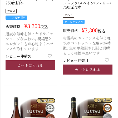
750ml/1本
ルスタウ/スペイン/シェリー/
750ml/1本
750ml
750ml
クール便発送可
クール便発送可
¥
3,300
販売価格
税込
¥
3,300
販売価格
税込
適度な酸味を伴ったドライで
柑橘系のニュアンスを伴う軽
シャープな味わい。凝縮感と
快かつフレッシュな風味が特
エレガントさが心地よくバラ
徴。生の甲殻類や貝類と素晴
ンスが取れています
らしく相性が良いです
レビュー件数：0
レビュー件数：1
カートに入れる
カートに入れる