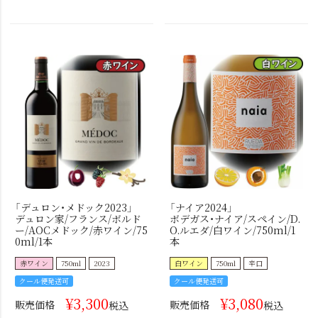
「デュロン・メドック2023」
「ナイア2024」
デュロン家/フランス/ボルド
ボデガス・ナイア/スペイン/D.
ー/AOCメドック/赤ワイン/75
O.ルエダ/白ワイン/750ml/1
0ml/1本
本
赤ワイン
750ml
2023
白ワイン
750ml
辛口
クール便発送可
クール便発送可
¥
3,300
¥
3,080
販売価格
販売価格
税込
税込