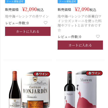
クール便発送可
クール便発送可
¥
2,090
¥
2,090
販売価格
販売価格
税込
税込
地中海バレンシアの赤ワイン
地中海バレンシアの新着白ワ
イン☆ズッキーニを使った料
レビュー件数：0
理やフリットとおすすめです
☆
カートに入れる
レビュー件数：0
カートに入れる