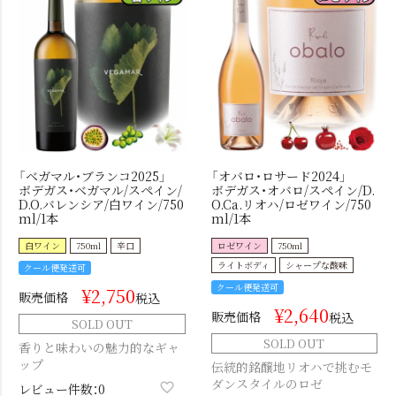
「ベガマル・ブランコ2025」
「オバロ・ロサード2024」
ボデガス・ベガマル/スペイン/
ボデガス・オバロ/スペイン/D.
D.O.バレンシア/白ワイン/750
O.Ca.リオハ/ロゼワイン/750
ml/1本
ml/1本
白ワイン
750ml
辛口
ロゼワイン
750ml
ライトボディ
シャープな酸味
クール便発送可
クール便発送可
¥
2,750
販売価格
税込
¥
2,640
販売価格
税込
SOLD OUT
SOLD OUT
香りと味わいの魅力的なギャ
ップ
伝統的銘醸地リオハで挑むモ
ダンスタイルのロゼ
レビュー件数：0