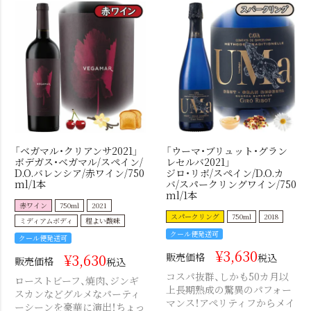
「ベガマル・クリアンサ2021」
「ウーマ・ブリュット・グラン
ボデガス・ベガマル/スペイン/
レセルバ2021」
D.O.バレンシア/赤ワイン/750
ジロ・リボ/スペイン/D.O.カ
ml/1本
バ/スパークリングワイン/750
ml/1本
赤ワイン
750ml
2021
スパークリング
750ml
2018
ミディアムボディ
程よい酸味
クール便発送可
クール便発送可
¥
3,630
¥
3,630
販売価格
税込
販売価格
税込
コスパ抜群、しかも50カ月以
ローストビーフ、焼肉、ジンギ
上長期熟成の驚異のパフォー
スカンなどグルメなパーティ
マンス！アペリティフからメイ
ーシーンを豪華に演出！ちょっ