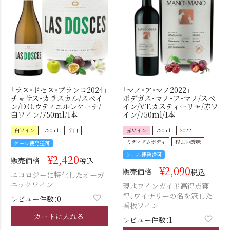
「ラス・ドセス・ブランコ2024」
「マノ・ア・マノ2022」
チョサス・カラスカル/スペイ
ボデガス・マノ・ア・マノ/スペ
ン/D.O.ウティエルレケーナ/
イン/V.T.カスティーリャ/赤ワ
白ワイン/750ml/1本
イン/750ml/1本
白ワイン
750ml
辛口
赤ワイン
750ml
2022
ミディアムボディ
程よい酸味
クール便発送可
クール便発送可
¥
2,420
販売価格
税込
¥
2,090
販売価格
税込
エコロジーに特化したオーガ
ニックワイン
現地ワインガイド高得点獲
得、ワイナリーの名を冠した
レビュー件数：0
看板ワイン
カートに入れる
レビュー件数：1