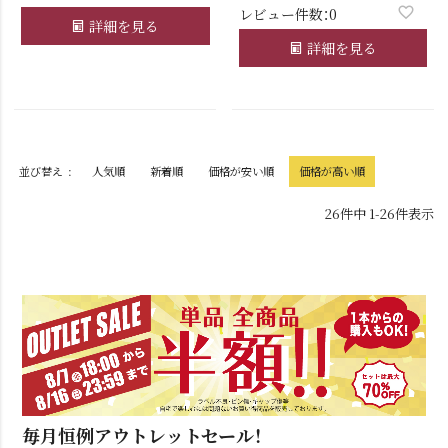
レビュー件数：0
詳細を見る
詳細を見る
並び替え
人気順
新着順
価格が安い順
価格が高い順
26
件中
1
-
26
件表示
毎月恒例アウトレットセール！