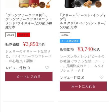
「グレンファークラス10年」
「クリーム"イースト・インディ
グレンファークラス/スコット
ア"」
ランド/ウイスキー/200ml/40
ルスタウ/スペイン/シェリー/
度/1本
500ml/1本
200ml
包装不可
500ml
クール便発送可
¥
3,850
販売価格
税込
¥
3,740
販売価格
税込
シェリーのデリケートな甘さ
と、ドライフルーツのフレーバ
レーズンやオレンジピールの
ーが心地良く調和！
砂糖漬けのような甘口シェリ
ー。長期熟成のクリームタイ
レビュー件数：0
プシェリーです
カートに入れる
レビュー件数：0
カートに入れる