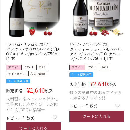
「オバロ・サンロケ2022」
「ピノ・ノワール2023」
ボデガス・オバロ/スペイン/D.
カスティーリョ・デ・モンハル
O.Ca.リオハ/赤ワイン/750m
ディン/スペイン/D.O.ナバー
l/1本
ラ/赤ワイン/750ml/1本
赤ワイン
750ml
2022
赤ワイン
750ml
2023
ライトボディ
程よい酸味
クール便発送可
クール便発送可
¥
2,640
販売価格
税込
¥
2,640
販売価格
税込
数々の受賞歴のあるワイナリ
ーが造る赤ワイン！！
肉料理にもってこいの冷やし
て美味しい赤ワイン。ラム肉
レビュー件数：0
や牛肉、BBQに活躍☆
カートに入れる
レビュー件数：0
カートに入れる