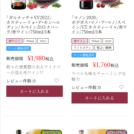
「ガルナッチャV.V2022」
「マノン2020」
カスティーリョ・デ・モンハル
ボデガス・マノ・ア・マノ/スペ
ディン/スペイン/D.O.ナバー
イン/V.T.カスティーリャ/赤ワ
ラ/赤ワイン/750ml/1本
イン/750ml/1本
赤ワイン
750ml
2022
赤ワイン
750ml
2020
ライトボディ
程よい酸味
クール便発送可
クール便発送可
¥
1,980
販売価格
税込
¥
1,760
販売価格
税込
数々の受賞歴のあるワイナリ
ーが造る赤ワイン！！
ラベルも味もチャーミングな
魅力
レビュー件数：0
レビュー件数：0
カートに入れる
カートに入れる