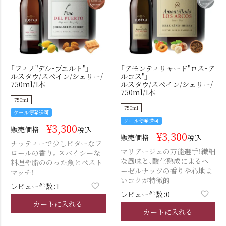
「フィノ"デル・プエルト"」
「アモンティリャード"ロス・ア
ルスタウ/スペイン/シェリー/
ルコス"」
750ml/1本
ルスタウ/スペイン/シェリー/
750ml/1本
750ml
750ml
クール便発送可
クール便発送可
¥
3,300
販売価格
税込
¥
3,300
販売価格
税込
ナッティーで少しビターなフ
マリアージュの万能選手！繊細
ロールの香り。スパイシーな
な風味と、酸化熟成によるヘ
料理や脂ののった魚とベスト
ーゼルナッツの香りや心地よ
マッチ！
いコクが特徴的
レビュー件数：1
レビュー件数：0
カートに入れる
カートに入れる