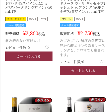
ジロ・リボ/スペイン/D.O.カ
ドメーヌ ウィリ ギッセルブレ
バ/スパークリングワイン/750
ッシュトゥ/フランス/AOPア
ml/1本
ルザス/白ワイン/750ml/1本
スパークリング
750ml
2021
白ワイン
750ml
クール便発送可
クール便発送可
¥
2,860
¥
2,750
販売価格
販売価格
税込
税込
飲み飽きない万能カバ！
みずみずしい鮮度の冬野菜に
豊かな酸とキレのあるリース
レビュー件数：0
リングを。アロマでも癒され
ます。
カートに入れる
レビュー件数：0
カートに入れる