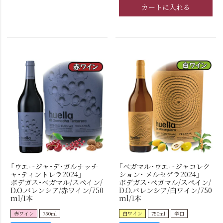
カートに入れる
「ウエージャ・デ・ガルナッチ
「ベガマル・ウエージャコレク
ャ・ティントレラ2024」
ション・ メルセゲラ2024」
ボデガス・ベガマル/スペイン/
ボデガス・ベガマル/スペイン/
D.O.バレンシア/赤ワイン/750
D.O.バレンシア/白ワイン/750
ml/1本
ml/1本
赤ワイン
750ml
白ワイン
750ml
辛口