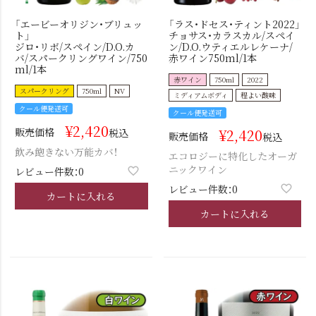
「エービーオリジン・ブリュッ
「ラス・ドセス・ティント2022」
ト」
チョサス・カラスカル/スペイ
ジロ・リボ/スペイン/D.O.カ
ン/D.O.ウティエルレケーナ/
バ/スパークリングワイン/750
赤ワイン750ml/1本
ml/1本
赤ワイン
750ml
2022
スパークリング
750ml
NV
ミディアムボディ
程よい酸味
クール便発送可
クール便発送可
¥
2,420
販売価格
¥
2,420
税込
販売価格
税込
飲み飽きない万能カバ！
エコロジーに特化したオーガ
ニックワイン
レビュー件数：0
レビュー件数：0
カートに入れる
カートに入れる