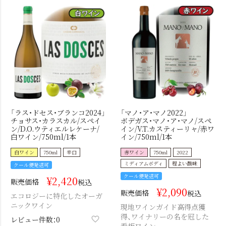
「ラス・ドセス・ブランコ2024」
「マノ・ア・マノ2022」
チョサス・カラスカル/スペイ
ボデガス・マノ・ア・マノ/スペ
ン/D.O.ウティエルレケーナ/
イン/V.T.カスティーリャ/赤ワ
白ワイン/750ml/1本
イン/750ml/1本
白ワイン
750ml
辛口
赤ワイン
750ml
2022
ミディアムボディ
程よい酸味
クール便発送可
クール便発送可
¥
2,420
販売価格
税込
¥
2,090
販売価格
税込
エコロジーに特化したオーガ
ニックワイン
現地ワインガイド高得点獲
得、ワイナリーの名を冠した
レビュー件数：0