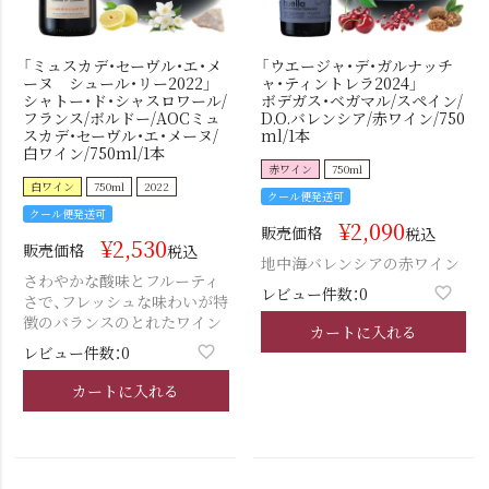
「ミュスカデ・セーヴル・エ・メ
「ウエージャ・デ・ガルナッチ
ーヌ シュール・リー2022」
ャ・ティントレラ2024」
シャトー・ド・シャスロワール/
ボデガス・ベガマル/スペイン/
フランス/ボルドー/AOCミュ
D.O.バレンシア/赤ワイン/750
スカデ・セーヴル・エ・メーヌ/
ml/1本
白ワイン/750ml/1本
赤ワイン
750ml
白ワイン
750ml
2022
クール便発送可
クール便発送可
¥
2,090
販売価格
税込
¥
2,530
販売価格
税込
地中海バレンシアの赤ワイン
さわやかな酸味とフルーティ
レビュー件数：0
さで、フレッシュな味わいが特
徴のバランスのとれたワイン
カートに入れる
レビュー件数：0
カートに入れる