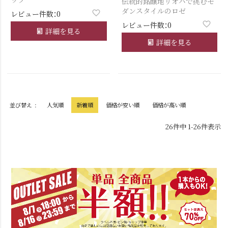
伝統的銘醸地リオハで挑むモ
ダンスタイルのロゼ
レビュー件数：0
レビュー件数：0
詳細を見る
詳細を見る
並び替え
人気順
新着順
価格が安い順
価格が高い順
26
件中
1
-
26
件表示