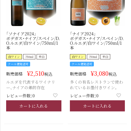
「ソナイア2024」
「ナイア2024」
ボデガス・ナイア/スペイン/D.
ボデガス・ナイア/スペイン/D.
O.ルエダ/白ワイン/750ml/1
O.ルエダ/白ワイン/750ml/1
本
本
白ワイン
750ml
辛口
白ワイン
750ml
辛口
クール便発送可
クール便発送可
¥
2,510
¥
3,080
販売価格
販売価格
税込
税込
ルエダを代表するワイナリ
多くの有名レストランで使わ
ー、ナイアの弟的存在
れているお墨付きワイン。
レビュー件数：0
レビュー件数：0
カートに入れる
カートに入れる