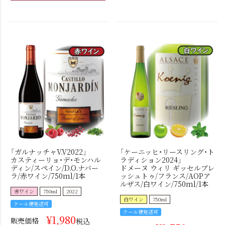
「ガルナッチャV.V2022」
「ケーニッヒ・リースリング・ト
カスティーリョ・デ・モンハル
ラディション2024」
ディン/スペイン/D.O.ナバー
ドメーヌ ウィリ ギッセルブレ
ラ/赤ワイン/750ml/1本
ッシュトゥ/フランス/AOPア
ルザス/白ワイン/750ml/1本
赤ワイン
750ml
2022
白ワイン
750ml
クール便発送可
クール便発送可
¥
1,980
販売価格
税込