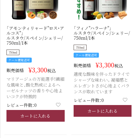
「アモンティリャード"ロス・ア
「フィノ"ハラーナ"」
ルコス"」
ルスタウ/スペイン/シェリー/
ルスタウ/スペイン/シェリー/
750ml/1本
750ml/1本
750ml
750ml
クール便発送可
クール便発送可
¥
3,300
販売価格
税込
¥
3,300
販売価格
税込
適度な酸味を伴ったドライで
マリアージュの万能選手！繊細
シャープな味わい。凝縮感と
な風味と、酸化熟成によるヘ
エレガントさが心地よくバラ
ーゼルナッツの香りや心地よ
ンスが取れています
いコクが特徴的
レビュー件数：0
レビュー件数：0
カートに入れる
カートに入れる