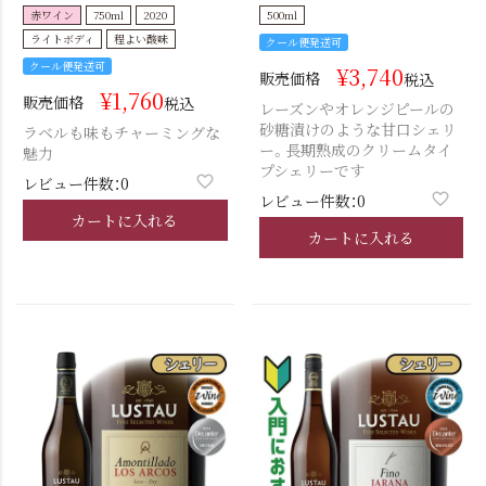
赤ワイン
750ml
2020
500ml
ライトボディ
程よい酸味
クール便発送可
クール便発送可
¥
3,740
販売価格
税込
¥
1,760
販売価格
税込
レーズンやオレンジピールの
砂糖漬けのような甘口シェリ
ラベルも味もチャーミングな
ー。長期熟成のクリームタイ
魅力
プシェリーです
レビュー件数：0
レビュー件数：0
カートに入れる
カートに入れる