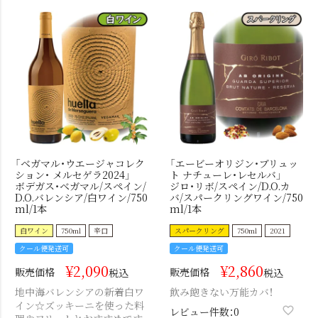
「ベガマル・ウエージャコレク
「エービーオリジン・ブリュッ
ション・ メルセゲラ2024」
ト ナチューレ・レセルバ」
ボデガス・ベガマル/スペイン/
ジロ・リボ/スペイン/D.O.カ
D.O.バレンシア/白ワイン/750
バ/スパークリングワイン/750
ml/1本
ml/1本
白ワイン
750ml
辛口
スパークリング
750ml
2021
クール便発送可
クール便発送可
¥
2,090
¥
2,860
販売価格
販売価格
税込
税込
地中海バレンシアの新着白ワ
飲み飽きない万能カバ！
イン☆ズッキーニを使った料
レビュー件数：0