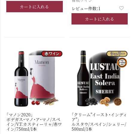
看板ワイン
カートに入れる
レビュー件数：1
カートに入れる
「マノン2020」
「クリーム"イースト・インディ
ボデガス・マノ・ア・マノ/スペ
ア"」
イン/V.T.カスティーリャ/赤ワ
ルスタウ/スペイン/シェリー/
イン/750ml/1本
500ml/1本