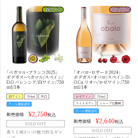
「ベガマル・ブランコ2025」
「オバロ・ロサード2024」
ボデガス・ベガマル/スペイン/
ボデガス・オバロ/スペイン/D.
D.O.バレンシア/白ワイン/750
O.Ca.リオハ/ロゼワイン/750
ml/1本
ml/1本
白ワイン
750ml
辛口
ロゼワイン
750ml
ライトボディ
シャープな酸味
クール便発送可
クール便発送可
¥
2,750
販売価格
税込
¥
2,640
販売価格
税込
SOLD OUT
SOLD OUT
香りと味わいの魅力的なギャ
ップ