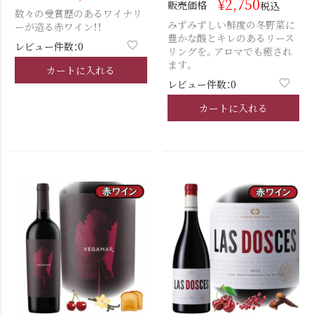
¥
2,750
販売価格
税込
数々の受賞歴のあるワイナリ
みずみずしい鮮度の冬野菜に
ーが造る赤ワイン！！
豊かな酸とキレのあるリース
レビュー件数：0
リングを。アロマでも癒され
ます。
カートに入れる
レビュー件数：0
カートに入れる