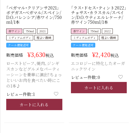
「ベガマル・クリアンサ2021」
「ラス・ドセス・ティント2022」
ボデガス・ベガマル/スペイン/
チョサス・カラスカル/スペイ
D.O.バレンシア/赤ワイン/750
ン/D.O.ウティエルレケーナ/
ml/1本
赤ワイン750ml/1本
赤ワイン
750ml
2021
赤ワイン
750ml
2022
ミディアムボディ
程よい酸味
ミディアムボディ
程よい酸味
クール便発送可
クール便発送可
¥
3,630
¥
2,420
販売価格
販売価格
税込
税込
ローストビーフ、焼肉、ジンギ
エコロジーに特化したオーガ
スカンなどグルメなパーティ
ニックワイン
ーシーンを豪華に演出！ちょっ
レビュー件数：0
といいお肉を食べたい時にこ
の1本♪
カートに入れる
レビュー件数：1
カートに入れる