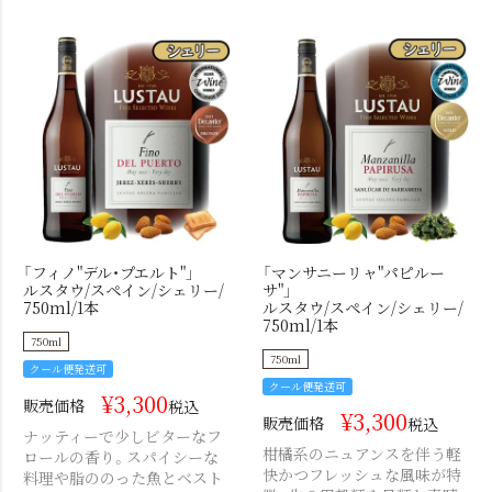
「フィノ"デル・プエルト"」
「マンサニーリャ"パピルー
ルスタウ/スペイン/シェリー/
サ"」
750ml/1本
ルスタウ/スペイン/シェリー/
750ml/1本
750ml
750ml
クール便発送可
クール便発送可
¥
3,300
販売価格
税込
¥
3,300
販売価格
税込
ナッティーで少しビターなフ
柑橘系のニュアンスを伴う軽
ロールの香り。スパイシーな
快かつフレッシュな風味が特
料理や脂ののった魚とベスト