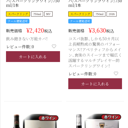
バ/スパークリングワイン/750
バ/スパークリングワイン/750
ml/1本
ml/1本
スパークリング
750ml
NV
スパークリング
750ml
2018
クール便発送可
クール便発送可
¥
2,420
¥
3,630
販売価格
販売価格
税込
税込
飲み飽きない万能カバ！
コスパ抜群、しかも50カ月以
上長期熟成の驚異のパフォー
レビュー件数：0
マンス！アペリティフからメイ
ン、食後のスイーツまで幅広く
カートに入れる
活躍するマルチプレイヤー的
スパークリングワイン！
レビュー件数：0
カートに入れる