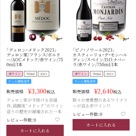
「デュロン・メドック2023」
「ピノ・ノワール2023」
デュロン家/フランス/ボルド
カスティーリョ・デ・モンハル
ー/AOCメドック/赤ワイン/75
ディン/スペイン/D.O.ナバー
0ml/1本
ラ/赤ワイン/750ml/1本
赤ワイン
750ml
2023
赤ワイン
750ml
2023
クール便発送可
クール便発送可
¥
3,300
¥
2,640
販売価格
販売価格
税込
税込
デュロン家が手掛ける自信
数々の受賞歴のあるワイナリ
作、銘醸地“メドック”のワイン
ーが造る赤ワイン！！
造りの歴史が凝縮された一本
レビュー件数：0
レビュー件数：0
カートに入れる
カートに入れる