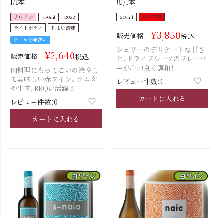
l/1本
度/1本
赤ワイン
750ml
2022
200ml
包装不可
ライトボディ
程よい酸味
¥
3,850
販売価格
税込
クール便発送可
シェリーのデリケートな甘さ
¥
2,640
販売価格
税込
と、ドライフルーツのフレーバ
ーが心地良く調和！
肉料理にもってこいの冷やし
て美味しい赤ワイン。ラム肉
レビュー件数：0
や牛肉、BBQに活躍☆
カートに入れる
レビュー件数：0
カートに入れる