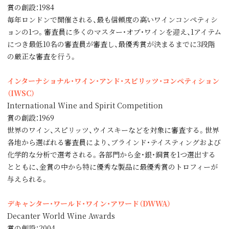
賞の創設：1984
毎年ロンドンで開催される、最も信頼度の高いワインコンペティシ
ョンの1つ。審査員に多くのマスター・オブ・ワインを迎え、1アイテム
につき最低10名の審査員が審査し、最優秀賞が決まるまでに3段階
の厳正な審査を行う。
インターナショナル・ワイン・アンド・スピリッツ・コンペティション
（IWSC）
International Wine and Spirit Competition
賞の創設：1969
世界のワイン、スピリッツ、ウイスキーなどを対象に審査する。世界
各地から選ばれる審査員により、ブラインド・テイスティングおよび
化学的な分析で選考される。各部門から金・銀・銅賞を1つ選出する
とともに、金賞の中から特に優秀な製品に最優秀賞のトロフィーが
与えられる。
デキャンター・ワールド・ワイン・アワード（DWWA）
Decanter World Wine Awards
賞の創設：2004