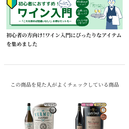
初心者の方向け！ワイン入門にぴったりなアイテム
を集めました
この商品を見た人がよくチェックしている商品
「グ
J
ッ
ッド