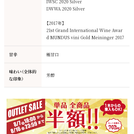
IWSC 2020 Silver
DWWA 2020 Silver
【2017年】
21st Grand International Wine Awar
d MUNDUS vini Gold Meininger 2017
甘辛
極甘口
味わい（全体的
芳醇
な印象）