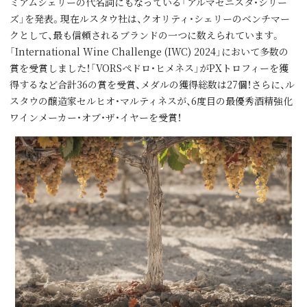
ミアムシェリーの代名詞にもなっている「アルマセニスタ・シリー
ズ」を発表。現在ルスタウ社は、クオリティ・シェリーのベンチマー
クとして、最も信頼されるブランドの一つに数えられています。
「International Wine Challenge (IWC) 2024」において多数の
賞を受賞しました！「VORSペドロ・ヒメネス」がPXトロフィーを獲
得するなど合計36の賞を受賞、メダルの獲得総数は27個！さらに、ル
スタウの醸造家セルヒオ・マルティネスが、6度目の最優秀酒精強化
ワインメーカー・オブ・ザ・イヤーを受賞！