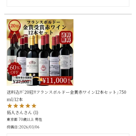
送料込!!「20冠!!フランスボルドー金賞赤ワイン12本セット」750
ml/12本
拓人さん
1
東京都
70歳以上
男性
投稿日
2026/03/06