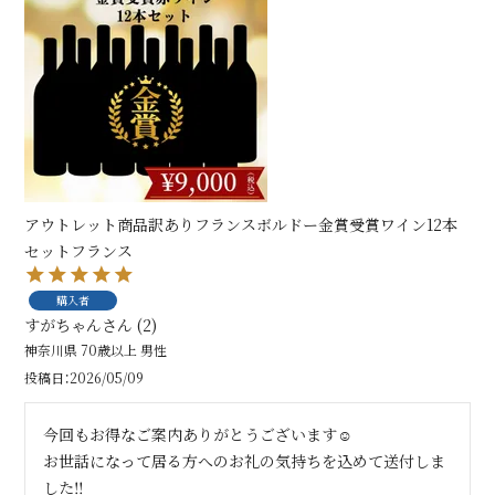
アウトレット商品訳ありフランスボルドー金賞受賞ワイン12本
セットフランス
購入者
すがちゃん
2
神奈川県
70歳以上
男性
投稿日
2026/05/09
今回もお得なご案内ありがとうございます☺️

お世話になって居る方へのお礼の気持ちを込めて送付しま
した‼️