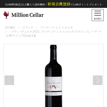
新規会員登録
10,000円(税込)以上購入で送料無料 /
で1,000ポイントプレゼント
MENU
HOME
ブランド
アバディア・レトゥエルタ
「プティ・ヴェルド2015」アバディア・レトゥエルタ/スペイン/ビノ・デ・パ
ゴ/赤ワイン/750ml/1本