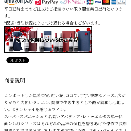
平日12時までのご注文はご指定のない限り翌営業日出荷となりま
す。
*配送・受注状況によっては遅れる場合もございます。
商品説明
コンポートした黒系果実、紅い花、ココア、丁字、複雑なノーズ。広が
りがあり力強いタンニン、爽快で生き生きとした酸が調和し心地よ
い。ポテンシャルを感じるワイン。
スーパースパニッシュと名高いアバディア・レトゥエルタの単一区
画（パゴ）シリーズはそれぞれの品種の個性を磨きあげた傑作で長期
熟成も期待できます。2015の生産本数は15樽。プティ・ヴェルドのパ