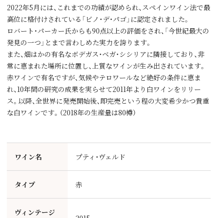
2022年5月には、これまでの功績が認められ、スペインワイン法で最
高位に格付けされている「ビノ・デ・パゴ」に認定されました。
ロバート・パーカー氏からも90点以上の評価をされ、「今世紀最大の
発見の一つ」とまで言わしめた実力を誇ります。
また、畑はかの有名なボデガス・ベガ・シシリアに隣接しており、非
常に恵まれた場所に位置し、上質なワインが生み出されています。
赤ワインで有名ですが、気候やテロワールなど絶好の条件に恵ま
れ、10年間の研究の成果を実らせて2011年より白ワインをリリー
ス。以降、全世界に発売開始後、即完売という程の大変希少かつ貴重
な白ワインです。（2018年の生産量は80樽）
ワイン名
プティ・ヴェルド
タイプ
赤
ヴィンテージ