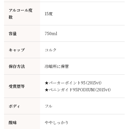
アルコール度
15度
数
容量
750ml
キャップ
コルク
保存方法
冷暗所に保管
★パーカーポイント95（2015vt）
受賞歴等
★ぺニンガイド95PODIUM（2015vt）
ボディ
フル
酸味
ややしっかり