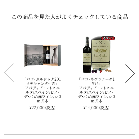
この商品を見た人がよくチェックしている商品
「
ン
ア
ル
デ・
「パゴ・ガルドゥナ201
「パゴ・ネグララーダ1
6デキャンタ付き」
996」
アバディア・レトゥエ
アバディア・レトゥエ
ルタ/スペイン/ビノ・
ルタ/スペイン/ビノ・
デ・パゴ/赤ワイン/750
デ・パゴ/赤ワイン/750
ml/1本
ml/1本
¥22,000
（税込）
¥44,000
（税込）