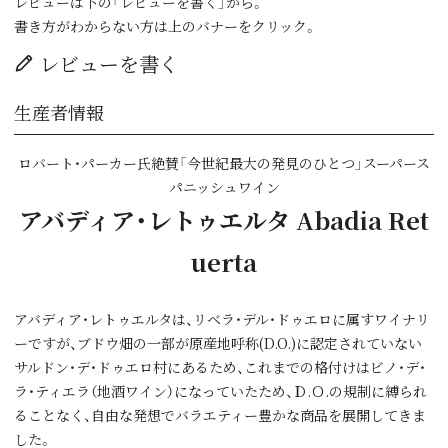
レビューは下の「レビューを書く」から。
書き方がわからない方は上のバナーをクリック。
レビューを書く
生産者情報
ロバート・パーカー氏絶賛「今世紀最大の発見のひとつ」スーパース
パニッシュワイン
アバディア・レトゥエルタ Abadia Ret
uerta
アバディア・レトゥエルタは、リベラ・デル・ドゥエロに属すワイナリ
ーですが、ブドウ畑の一部が原産地呼称(D.O.)に認定されていない
サルドン・デ・ドゥエロ村にあるため、これまでの格付けはビノ・デ・
ラ・ティエラ（地酒ワイン）になっていたため、Ｄ.Ｏ.の規制に縛られ
ることなく、自由な発想でバラエティー豊かな商品を展開してきま
した。