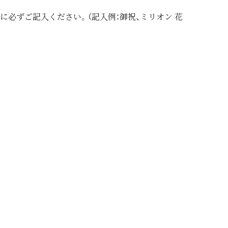
信欄に必ずご記入ください。（記入例：御祝、ミリオン 花