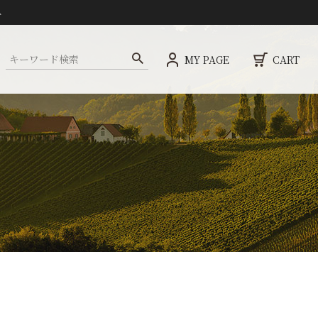
ト
MY PAGE
CART