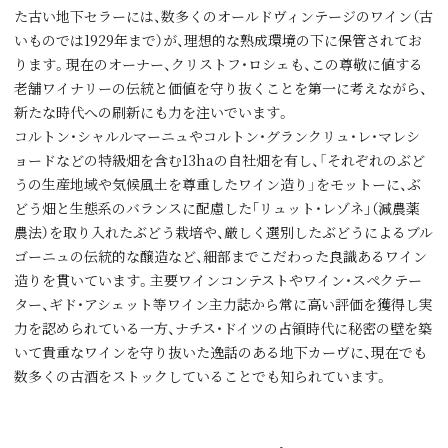
た古い地下セラーには、数多くのオールドヴィンテージのワイン（古
いものでは1929年まで）が、理想的な熟成環境の下に保管されてお
ります。現在のオーナー、クリストフ・ロシェも、この尊敬に値する
老舗ワイナリーの伝統と価値を守り抜くことを第一に考えながら、
新たな時代への刷新にも力を注いでいます。
コルトン・シャルルマーニュやコルトン・グランクリュ・レ・マレシ
ョードなどの特級畑を含む13haの自社畑を有し、「それぞれのぶど
うの生産地域や気候風土を尊重したワイン造り」をモットーに、ぶ
どう畑と生態系のバランスに配慮した｢リュット・レゾネ｣（減農薬
農法）を取り入れたぶどう栽培や、厳しく選別したぶどうによるブル
ゴーニュの伝統的な醸造など、細部までこだわった良識あるワイン
造りを貫いています。主要ワインコンテストやワイン・スペクテー
ター、ギド・アシェット等ワイン主力誌から常に高い評価を獲得し実
力を認められている一方、ナチス・ドイツの占領時代に秘密の壁を築
いて貴重なワインを守り抜いた逸話のある地下カーヴに、現在でも
数多くの古酒をストックしていることでも知られています。