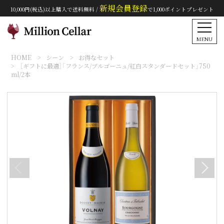
新規会員登録
10,000円(税込)以上購入で送料無料 /
で1,000ポイントプレゼント
MENU
HOME
シーン
お得なセット
［ギフトに最適］「フランス/ブルゴーニュ/紅白スタンダードセット」750
ml/2本