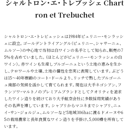
シャルトロン・エ・トレブッシェ Chart
ron et Trebuchet
シャルトロン・エ・トレビュッシェは1984年ピュリニー・モンラッシ
ェに設立。ゴールデントライアングル（ピュリニー、シャサーニュ、
ムルソー）の中心地で当初は白ワインの名手として知られ、販売の7
5%を占めていました。（ほとんどがピュリニー・モンラッシェの白
ワイン）。赤ワインも生産しブルゴーニュという土地の恵みを生か
し、テロワールや土壌、土地の個性を忠実に表現しています。ぶどう
は15～40年樹齢のコート・ドールより、リッチで熟したブルゴーニ
ュ南部の気候を活かして育てられます。現在は大手ネゴシアン、フ
ランソワ・マルトノのプレミアムブランドとしてクオリティを追求
したワイン造りを続けており大手航空会社に多数採用実績があり
その名声を博しています。シャブリからマコネまでシャブリ、ニュ
イ・サン・ジョルジュ、ムルソーなど5地域306haに渡るドメーヌや6
5の栽培農家と長年良質なワイン造りを手掛け、5,000樽を所有して
います。