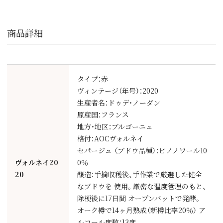
商品詳細
タイプ：赤
ヴィンテージ（年号）：2020
生産者名：ドゥデ・ノーダン
原産国：フランス
地方・地区：ブルゴーニュ
格付：AOCヴォルネイ
セパージュ （ブドウ品種）：ピノノワール10
ヴォルネイ20
0％
20
醸造：手摘収穫後、手作業で厳選した健全
なブドウを 使用。厳密な温度管理のもと、
除梗後に17日間 オープンバットで発酵。
オーク樽で14ヶ月熟成（新樽比率20％） ア
ルコール度数：13度