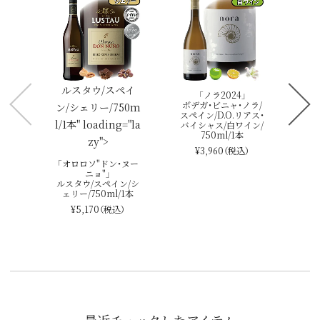
「
ア
ル
デ・
ルスタウ/スペイ
「ノラ2024」
ボデガ・ビニャ・ノラ/
ン/シェリー/750m
スペイン/D.O.リアス・
l/1本" loading="la
バイシャス/白ワイン/
750ml/1本
zy">
¥3,960
（税込）
「オロロソ"ドン・ヌー
ニョ"」
ルスタウ/スペイン/シ
ェリー/750ml/1本
¥5,170
（税込）
最近チェックしたアイテム