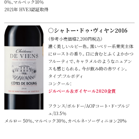
0％、マルベック10％
2021年 HVE3認証取得
○シャトー・ドゥ・ヴィヤン2016
（参考小売価格2,200円税込）
濃く美しいルビー色。黒いベリー系果実主体
にローストの香り。口に含むとふくよかかつ
フルーティで、キャラメルのようなニュアン
スも感じられる。今が飲み時の赤ワイン。
タイプ:フルボディ
コンクール：
ジルベール＆ガイヤール2020金賞
フランス/ボルドー/AOPコート・ド・ブルジ
ュ/13.5％
メルロー 50％、マルベック30％、カベルネ・ソーヴィニヨン20%