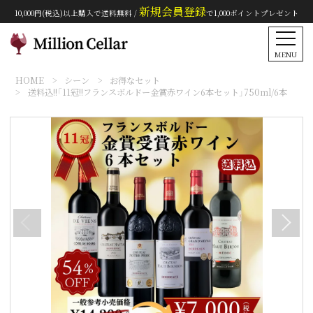
新規会員登録
10,000円(税込)以上購入で送料無料 /
で1,000ポイントプレゼント
MENU
HOME
シーン
お得なセット
送料込!!「11冠!!フランスボルドー金賞赤ワイン6本セット」750ml/6本