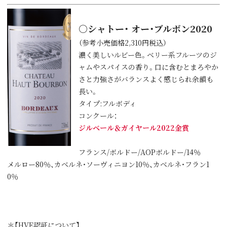
○シャトー・ オー・ブルボン2020
（参考小売価格2,310円税込）
濃く美しいルビー色。ベリー系フルーツのジ
ャムやスパイスの香り。口に含むとまろやか
さと力強さがバランスよく感じられ余韻も
長い。
タイプ:フルボディ
コンクール：
ジルベール＆ガイヤール2022金賞
フランス/ボルドー/AOPボルドー/14％
メルロー80％、カベルネ・ソーヴィニヨン10％、カベルネ・フラン1
0％
＊【HVE認証について】