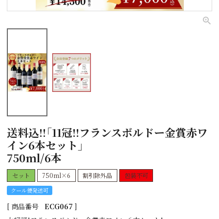
送料込!!「11冠!!フランスボルドー金賞赤ワ
イン6本セット」
750ml/6本
セット
750ml×6
割引除外品
包装不可
クール便発送可
商品番号
ECG067