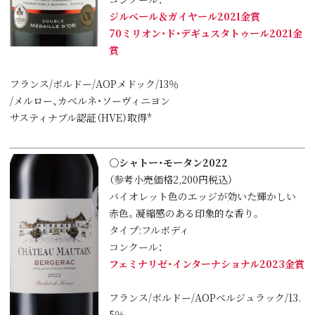
ジルベール＆ガイヤール2021金賞
70ミリオン・ド・デギュスタトゥール2021金
賞
フランス/ボルドー/AOPメドック/13％
/メルロー、カベルネ・ソーヴィニヨン
サスティナブル認証（HVE）取得*
○シャトー・モータン2022
（参考小売価格2,200円税込）
バイオレット色のエッジが効いた輝かしい
赤色。凝縮感のある印象的な香り。
タイプ:フルボディ
コンクール：
フェミナリゼ・インターナショナル2023金賞
フランス/ボルドー/AOPベルジュラック/13.
5％