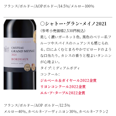
フランス/ボルドー/AOPボルドー/14.5％/メルロー100％
○シャトー・グラン・メイノ2021
（参考小売価格2,530円税込）
美しく濃いガーネット色。黒色のベリー系フ
ルーツやスパイスのニュアンスも感じられ
る。口にふくむとまろやかでビロードのよう
な口当たり。カシスの香りと程よいタンニン
が心地よい。
タイプ:ミディアムボディ
コンクール：
ジルベール＆ガイヤール2022金賞
リヨンコンクール2022金賞
エル・ア・ターブル2022金賞
フランス/ボルドー/AOP ボルドー/12.5％
メルロー40％、カベルネ・ソーヴィニヨン30％、カベルネ・フラン2