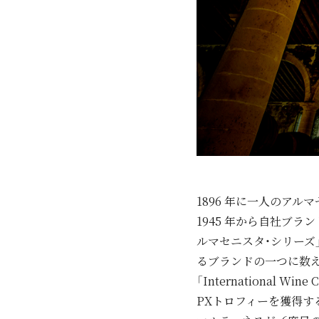
1896 年に一人のア
1945 年から自社ブラ
ルマセニスタ・シリーズ
るブランドの一つに数
「International 
PXトロフィーを獲得す