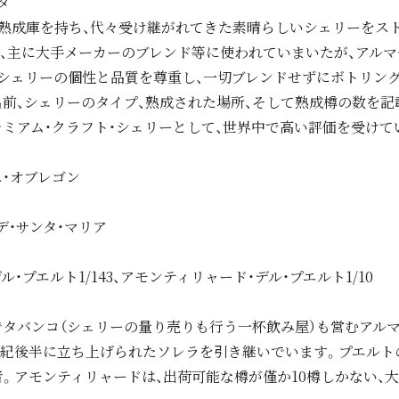
タ
、熟成庫を持ち、代々受け継がれてきた素晴らしいシェリーをス
、主に大手メーカーのブレンド等に使われていまいたが、アル
シェリーの個性と品質を尊重し、一切ブレンドせずにボトリング
前、シェリーのタイプ、熟成された場所、そして熟成樽の数を記
ミアム・クラフト・シェリーとして、世界中で高い評価を受けて
ス・オブレゴン
デ・サンタ・マリア
・プエルト1/143、アモンティリャード・デル・プエルト1/10
タバンコ（シェリーの量り売りも行う一杯飲み屋）も営むアル
19世紀後半に立ち上げられたソレラを引き継いでいます。プエル
。アモンティリャードは、出荷可能な樽が僅か10樽しかない、