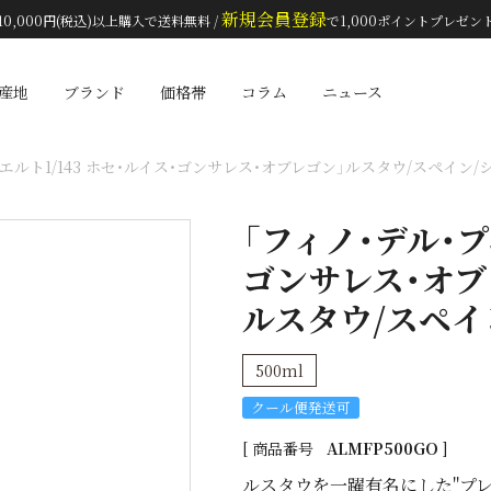
新規会員登録
10,000円(税込)以上購入で送料無料 /
で1,000ポイントプレゼン
検索
産地
ブランド
価格帯
コラム
ニュース
エルト1/143 ホセ・ルイス・ゴンサレス・オブレゴン」ルスタウ/スペイン/シェ
「フィノ・デル・プ
ゴンサレス・オブ
ルスタウ/スペイン
500ml
クール便発送可
商品番号
ALMFP500GO
ルスタウを一躍有名にした"プレ