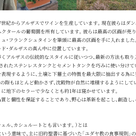
7世紀からアルザスでワインを生産しています。現在彼らはダン
ヘクタールの葡萄園を所有しています。彼らは最高の区画が売
リュ・フランクシュタインを筆頭に最高の区画を手に入れました。
ド・ダルザスの真ん中に位置しています。
づくアルザスの伝統的なスタイルに従いつつ、最新の方法も取り
御されたステンレスタンクとセメントタンクを巧みに使い分けて
を表現するように、土壌と下層土の特徴を最大限に抽出する為に
の際もほとんど動かさず、沈殿物が自然に堆積するようにして
うに地下のセラーで少なくとも約1年は寝かせています。
質と個性を保証することであり、野心は革新を起こし、創造し
、コシェル、カシュルートとも言います。）とは
という意味で、主に旧約聖書に基づいた「ユダヤ教の食事規則」の