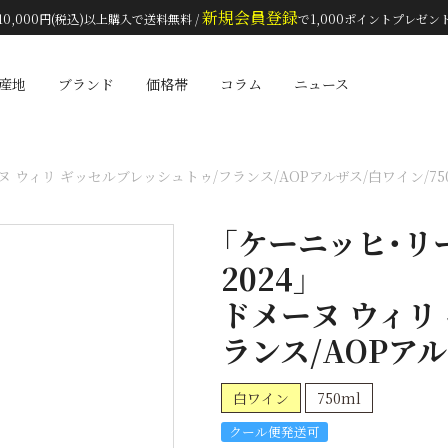
新規会員登録
10,000円(税込)以上購入で送料無料 /
で1,000ポイントプレゼン
検索
産地
ブランド
価格帯
コラム
ニュース
 ウィリ ギッセルブレッシュトゥ/フランス/AOPアルザス/白ワイン/750
「ケーニッヒ・リ
2024」
ドメーヌ ウィリ
ランス/AOPアル
白ワイン
750ml
クール便発送可