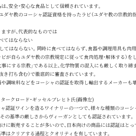
は、安全・安心な食品として信頼されています。
ユダヤ教のコーシャ認証資格を持ったラビ（ユダヤ教の宗教的指
りますが、代表的なものでは
食べてはならない
にしてはならない。同時に食べてはならず、食器や調理用具も肉
（ラビが自らユダヤ教の宗教規定に従って食肉処理・解体する）を
大事にする宗教」である以上、化学物質の混入にも厳しく取り締
抜き打ち含む）で徹底的に審査されています。
酒や調味料などをコーシャの認証を取得し輸出するメーカーも
タークロード・ギッセルブレヒト氏(画像左)
シャ認証ワインを造るワイナリーの一つで、様々な種類のコーシ
その基準の厳しさからヴィーガンとしても認証されています。
けに販売することが多いので、日本向けの商品には認証はとっ
基準はクリアする過程とクオリティを有しています。