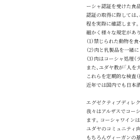
ーシャ認証を受けた食品
認証の取得に際しては、
程を実際に確認します。
細かく様々な規定があ
（1）禁じられた動物を
（2）肉と乳製品を一緒
（3）肉はコーシャ処理
また、ユダヤ教が「人を
これらを定期的な検査（
近年では国内でも日本
エグゼクティブディレク
我々はアルザスでコー
ます。コーシャワインは
ユダヤのコミュニティ向
もちろんヴィーガンの