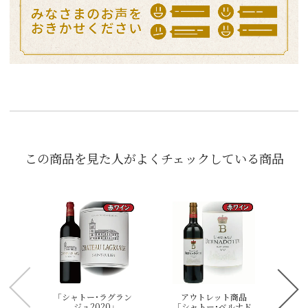
この商品を見た人がよくチェックしている商品
先
ー･
フ
OC
¥1
「シャトー･ラグラン
アウトレット商品
ジュ2020」
「シャトー･ベルナド