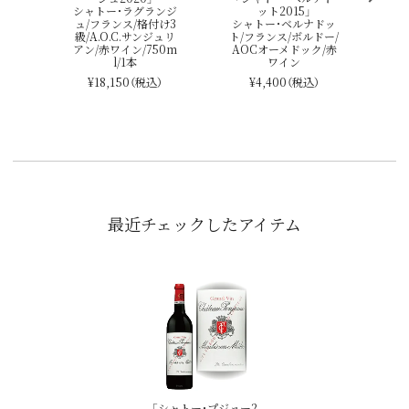
シャトー･ラグランジ
ット2015」
ュ/フランス/格付け3
シャトー･ベルナドッ
級/A.O.C.サンジュリ
ト/フランス/ボルドー/
アン/赤ワイン/750m
AOCオーメドック/赤
l/1本
ワイン
¥18,150
（税込）
¥4,400
（税込）
最近チェックしたアイテム
「シャトー･プジョー2