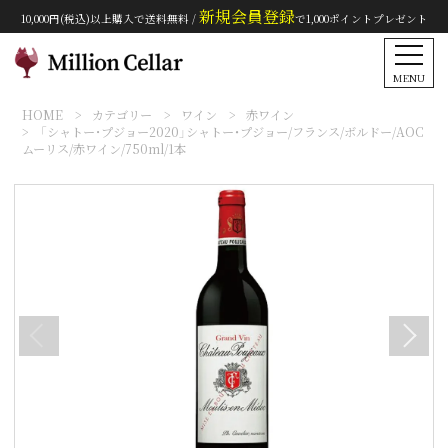
新規会員登録
10,000円(税込)以上購入で送料無料 /
で1,000ポイントプレゼント
MENU
HOME
カテゴリー
ワイン
赤ワイン
「シャトー･プジョー2020」シャトー・プジョー/フランス/ボルドー/AOC
ムーリス/赤ワイン/750ml/1本