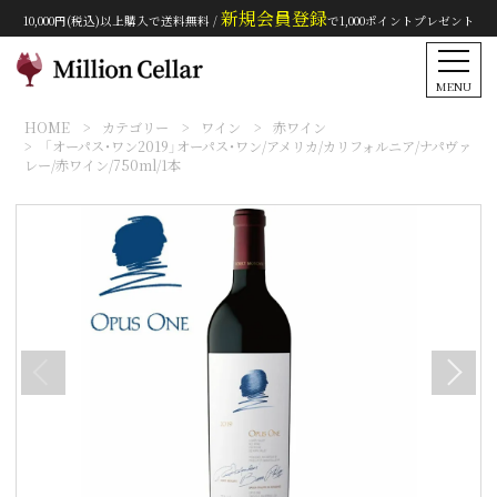
新規会員登録
10,000円(税込)以上購入で送料無料 /
で1,000ポイントプレゼント
MENU
HOME
カテゴリー
ワイン
赤ワイン
「オーパス・ワン2019」オーパス・ワン/アメリカ/カリフォルニア/ナパヴァ
レー/赤ワイン/750ml/1本