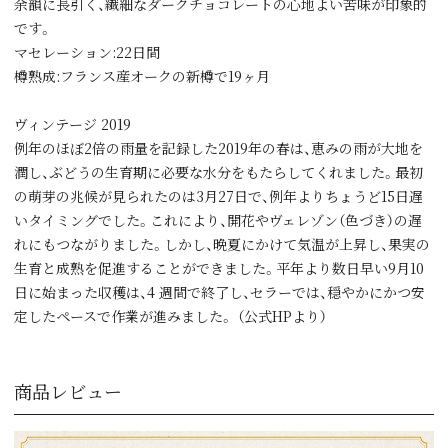
余韻に長引く、繊細なダークチョコレートの心地よい苦味が印象的
です。
マセレーション:22日間
樽熟成:フランス産オークの新樽で19ヶ月
ヴィンテージ 2019
例年のほぼ2倍の雨量を記録した2019年の春は、恵みの雨が大地を
潤し、ぶどうの生育期に必要な水分をもたらしてくれました。最初
の萌芽の兆候が見られたのは3月27日で、例年よりちょうど15日遅
いタイミングでした。これにより、開花やヴェレゾン（色づき）の遅
れにもつながりました。しかし、晩夏にかけて気温が上昇し、果実の
生育と成熟を促進することができました。平年より数日早い9月10
日に始まった収穫は、4 週間で終了し、セラーでは、穏やかにかつ安
定したペースで作業が進みました。 （公式HPより）
商品レビュー