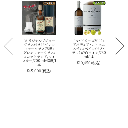
ル
［オリジナルプジョー
「ル・ドメーヌ2024」
グラス付き］「グレン
アバディア・レトゥエ
ン/
ファークラス25年」
ルタ/スペイン/ビノ・
l/1
グレンファークラス/
デ・パゴ/白ワイン/750
スコットランド/ウイ
ml/1本
スキー/700ml/43度/1
¥10,450
（税込）
本
「
¥45,000
（税込）
ル
ェ