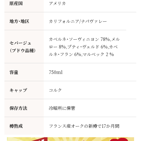
原産国
アメリカ
地方・地区
カリフォルニア/ナパヴァレー
カベルネ・ソーヴィニヨン 78%,メル
セパージュ
ロー 8%,プティ・ヴェルド 6%,カベ
（ブドウ品種）
ルネ・フラン 6%,マルベック 2 %
容量
750ml
キャップ
コルク
保存方法
冷暗所に保管
樽熟成
フランス産オークの新樽で17か月間