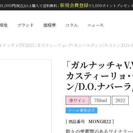
新規会員登録
10,000円(税込)以上購入で送料無料 /
で1,000ポイントプレゼン
検索
産地
ブランド
価格帯
コラム
ニュース
ルナッチャV.V2022」カスティーリョ・デ・モンハルディン/スペイン/D.O.ナ
「ガルナッチャV.V
カスティーリョ・
ン/D.O.ナバーラ
赤ワイン
750ml
2022
クール便発送可
商品番号
MONGR22
数々の受賞歴のあるワイナリー