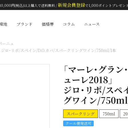
新規会員登録
10,000円(税込)以上購入で送料無料 /
で1,000ポイントプレゼン
検索
産地
ブランド
価格帯
コラム
ニュース
パーニュ
ロ・リボ/スペイン/D.O.カバ/スパークリングワイン/750ml/1本
「マーレ・グラン
ューレ2018」
ジロ・リボ/スペイ
グワイン/750ml
スパークリング
750ml
20
クール便発送可