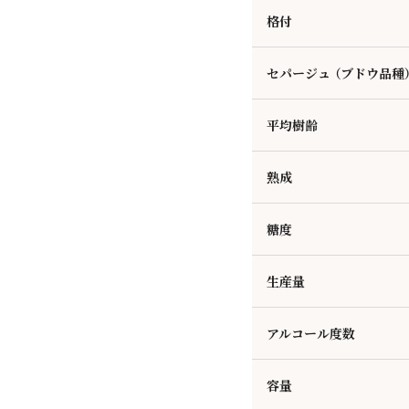
格付
セパージュ （ブドウ品種
平均樹齢
熟成
糖度
生産量
アルコール度数
容量