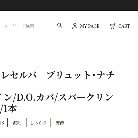
ト
MY PAGE
CART
・レセルバ ブリュット・ナチ
ン/D.O.カバ/スパークリン
/1本
18
繊細
しっかり
芳醇