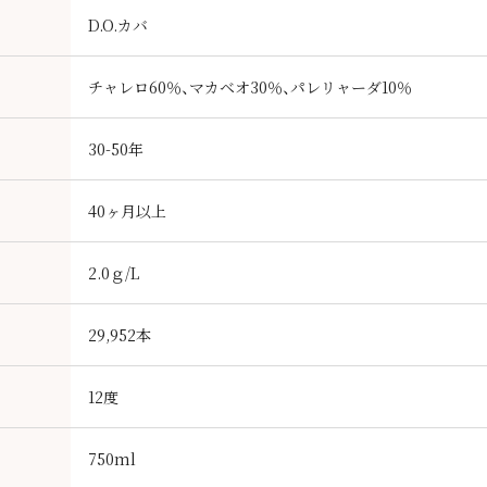
D.O.カバ
）
チャレロ60％、マカベオ30％、パレリャーダ10％
30-50年
40ヶ月以上
2.0ｇ/L
29,952本
12度
750ml