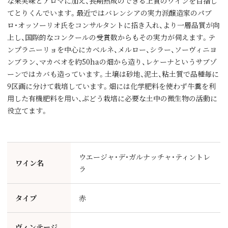
な果実味とアロマに加え、長期熟成のできる上質のワインを目指し
てとりくんでいます。最近ではバレンシアの実力派醸造家のパブ
ロ・オッソーリオ氏をコンサルタントに招き入れ、より一層品質が向
上し、国際的なコンクールの受賞数からもその実力が伺えます。テ
ンプラニーリョを中心にカベルネ、メルロー、シラー、ソーヴィニヨ
ンブラン、マカベオを約50haの畑から造り、レケーナというサブゾ
ーンではカバも造っています。土壌は砂地、泥土、粘土質で品種毎に
9区画に分けて栽培しています。畑には化学肥料を使わず牛糞を利
用した有機肥料を用い、ぶどう栽培に必要な土中の微生物の活動に
役立てます。
ウエージャ・デ・ガルナッチャ・ティントレ
ワイン名
ラ
タイプ
赤
ヴィンテージ