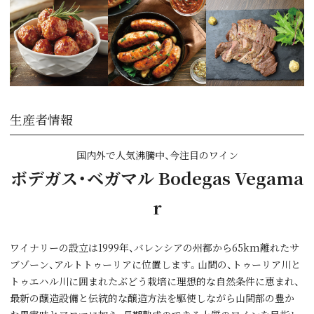
生産者情報
国内外で人気沸騰中、今注目のワイン
ボデガス・ベガマル Bodegas Vegama
r
ワイナリーの設立は1999年、バレンシアの州都から65km離れたサ
ブゾーン、アルトトゥーリアに位置します。山間の、トゥーリア川と
トゥエハル川に囲まれたぶどう栽培に理想的な自然条件に恵まれ、
最新の醸造設備と伝統的な醸造方法を駆使しながら山間部の豊か