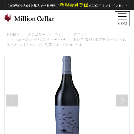
新規会員登録
10,000円(税込)以上購入で送料無料 /
で1,000ポイントプレゼント
MENU
HOME
カテゴリー
ワイン
赤ワイン
「ウエージャ・デ・ガルナッチャ・ティントレラ2024」ボデガス・ベガマル/
スペイン/D.O.バレンシア/赤ワイン/750ml/1本