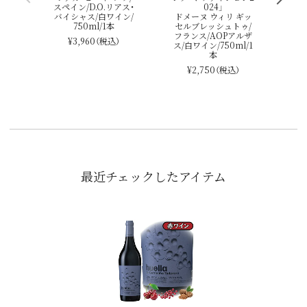
スペイン/D.O.リアス・
024」
バイシャス/白ワイン/
ドメーヌ ウィリ ギッ
750ml/1本
セルブレッシュトゥ/
フランス/AOPアルザ
¥3,960
（税込）
ス/白ワイン/750ml/1
本
¥2,750
（税込）
最近チェックしたアイテム