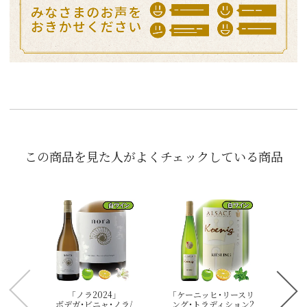
この商品を見た人がよくチェックしている商品
「デ
デ
ボ
ミリ
「ノラ2024」
「ケーニッヒ・リースリ
ボデガ・ビニャ・ノラ/
ング・トラディション2