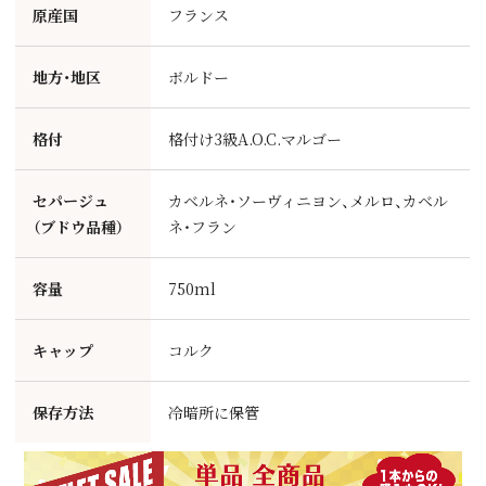
原産国
フランス
地方・地区
ボルドー
格付
格付け3級A.O.C.マルゴー
セパージュ
カベルネ・ソーヴィニヨン、メルロ、カベル
（ブドウ品種）
ネ・フラン
容量
750ml
キャップ
コルク
保存方法
冷暗所に保管