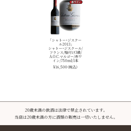
「シャトー・ジスクー
ル2013」
シャトー・ジスクール/
フランス/格付け3級/
A.O.C.マルゴー/赤ワ
イン/750ml/1本
¥16,500
（税込）
20歳未満の飲酒は法律で禁止されています。
当店は20歳未満の方に酒類の販売は一切いたしません。