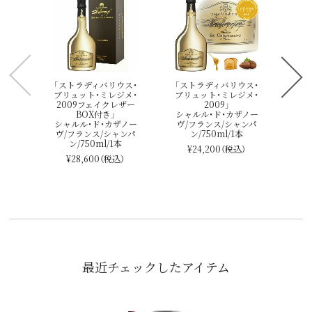
「
シャ
ン/
メド
AO
ャン
¥
「ストラディバリウス・
「ストラディバリウス・
ブリュット・ミレジメ・
ブリュット・ミレジメ・
2009フェイクレザー
2009」
BOX付き」
シャルル・ド・カザノー
シャルル・ド・カザノー
ヴ/フランス/シャンパ
ヴ/フランス/シャンパ
ン/750ml/1本
ン/750ml/1本
¥24,200
（税込）
¥28,600
（税込）
最近チェックしたアイテム