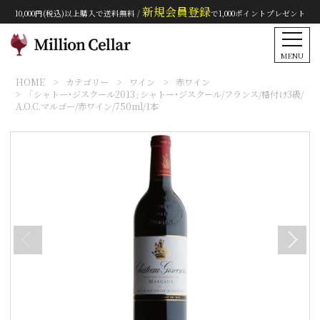
新規会員登録
10,000円(税込)以上購入で送料無料 /
で1,000ポイントプレゼント
MENU
HOME
カテゴリー
ワイン
赤ワイン
「シャトー・ジスクール2013」シャトー・ジスクール/フランス/格付け3級/
A.O.C.マルゴー/赤ワイン/750ml/1本