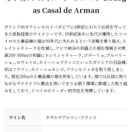
as Casal de Arman
ガリシア州オウレンセのリバダビアに4世紀にわたり伝統を守って
きた家族経営のワイナリーです。19世紀後半に先代が獲得したリベ
イロの土着品種の畑は90年代に失われるという苦難を乗り越え、ト
レイシャドゥーラを改植し、アビア峡谷の斜面上の畑を復興させ標
高200-300mの斜面にトレイシャドゥーラ、ゴデーリョ、アルバリー
ニョ、、ロウレイロ、カイーニョブランコといったガリシアの白品種、
赤はソウソン、カイーニョロンゴ、ブランセリャオを取り戻しまし
た。現在20haの土着品種の畑を所有しています。畑では伝統に則り
ながらサステナブル農法を用いできりる限り環境に配慮した取り組
みをしており、リベイロのリーダー的存在を発揮しています。
ワイン名
カサルデアルマン・ブランコ