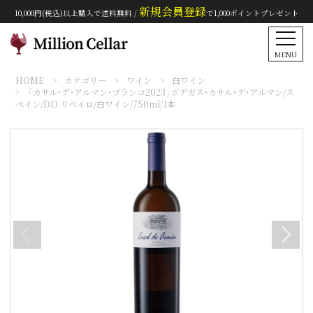
新規会員登録
10,000円(税込)以上購入で送料無料 /
で1,000ポイントプレゼント
MENU
HOME
カテゴリー
ワイン
白ワイン
「カサル・デ・アルマン・ブランコ2023」ボデガス・カサル・デ・アルマン/ス
ペイン/D.O.リベイロ/白ワイン/750ml/1本