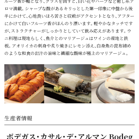
ルーツ香が軸となり、グラスを回すと、白い花やハーブなど癒し系ア
ロマ満載。シャープな酸があるキリっとした第一印象に中盤から後
半にかけて、心地良いほろ苦さと収斂がアクセントとなり、アフター
にかけて白いフルーツ香がほんのり漂います。軽やかなタッチです
が、ストラクチャーがしっかりとしていて飲み応えがあります。ウ
ニ料理は現地らしく、魚介とのマリアージュはワインの産地と鉄
板。アオリイカの刺身や炙り焼きにレモン添え、白身魚の昆布締め
のような和食の出汁の旨味と繊細な酸味が極上のマリアージュ。
生産者情報
ボデガス・カサル・デ・アルマン Bodeg