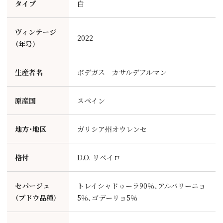
タイプ
白
ヴィンテージ
2022
（年号）
生産者名
ボデガス カサルデアルマン
原産国
スペイン
地方・地区
ガリシア州オウレンセ
格付
D.O. リベイロ
セパージュ
トレイシャドゥーラ90％、アルバリーニョ
（ブドウ品種）
5％、ゴデーリョ5％