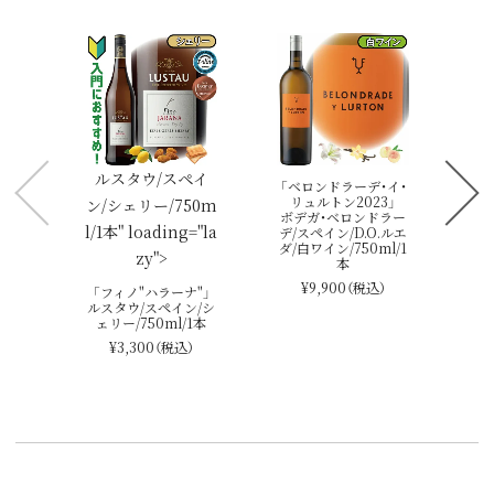
「
フ
ペイ
白ワ
ルスタウ/スペイ
「ベロンドラーデ・イ・
リュルトン2023」
ン/シェリー/750m
ボデガ・ベロンドラー
l/1本" loading="la
デ/スペイン/D.O.ルエ
ダ/白ワイン/750ml/1
zy">
本
¥9,900
（税込）
「フィノ"ハラーナ"」
ルスタウ/スペイン/シ
ェリー/750ml/1本
¥3,300
（税込）