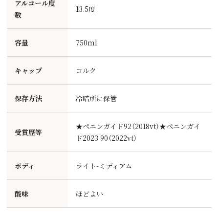
アルコール度
13.5度
数
容量
750ml
キャップ
コルク
保存方法
冷暗所に保管
★ぺニンガイド92（2018vt）★ぺニンガイ
受賞歴等
ド2023 90（2022vt）
ボディ
ライト-ミディアム
酸味
ほどよい