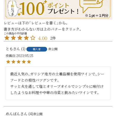
レビューは下の「レビューを書く」から。
書き方がわからない方は上のバナーをクリック。
4.00
2
とも
1
非公開
購入者
投稿日
2023/05/25
最近人気の、ガリシア地方の土着品種を使用ワインで、シー
フードとの相性バツグンです。

サッと火を通して塩とオリーブオイルでシンプルに味付け
したようなお料理や中華の冷菜と飲みたいワインです。
めんばん
4
非公開