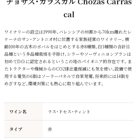
チョサス・カラスカル Chozas Carras
cal
ワイナリーの設立は1990年、バレンシアの州都から70km離れたレ
ケーナのサン・アントニオ村に位置する家族経営のワイナリー。樹
齢100年の古木のボバルをはじめとする赤8種類、白3種類の合計11
品種という多品種栽培を手掛け、シラーやソーヴィニヨンブランは
初めてD.O.に認定されるというこの地のパイオニア的存在です。ま
たトラクターや機械からのCO2排出量削減にも気を使い、設備で使
用する電気の6割はソーラーパネルで自家発電、将来的には14割を
めざすなど、環境対策にも熱心に取り組んでいます。
ワイン名
ラス・ドセス・ティント
タイプ
赤