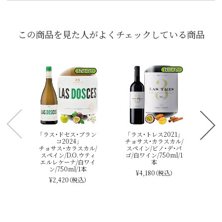
この商品を見た人がよくチェックしている商品
「
ア
ル
デ・
「ラス・ドセス・ブラン
「ラス・トレス2021」
コ2024」
チョサス・カラスカル/
チョサス・カラスカル/
スペイン/ビノ・デ・パ
スペイン/D.O.ウティ
ゴ/白ワイン/750ml/1
エルレケーナ/白ワイ
本
ン/750ml/1本
¥4,180
（税込）
¥2,420
（税込）