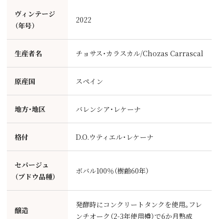
ヴィンテージ
2022
（年号）
生産者名
チョサス・カラスカル/Chozas Carrascal
原産国
スペイン
地方・地区
バレンシア・レケーナ
格付
D.O.ウティエル・レケーナ
セパージュ
ボバル100％（樹齢60年）
（ブドウ品種）
発酵時にコンクリートタンクを使用｡フレ
醸造
ンチオーク（2-3年使用樽）で6か月熟成