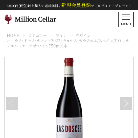
新規会員登録
10,000円(税込)以上購入で送料無料 /
で1,000ポイントプレゼント
MENU
HOME
カテゴリー
ワイン
赤ワイン
「ラス・ドセス・ティント2022」チョサス・カラスカル/スペイン/D.O.ウテ
ィエルレケーナ/赤ワイン750ml/1本