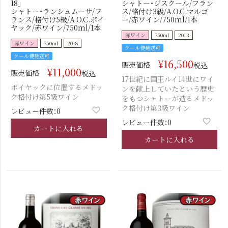
18」
シャトー・ジスクール/フラン
シャトー・ランシュムーサ/フ
ス/格付け3級/A.O.C.マルゴ
ランス/格付け5級/A.O.C.ポイ
ー/赤ワイン/750ml/1本
ヤック/赤ワイン/750ml/1本
赤ワイン
750ml
2013
赤ワイン
750ml
2018
クール便発送可
クール便発送可
¥
16,500
販売価格
税込
¥
11,000
販売価格
税込
17世紀に国王ルイ14世にワイ
ポイヤックに位置するメドッ
ンを献上していたという歴史
ク格付け第5級ワイン
をもつシャトーが造るメドッ
ク格付け第3級ワイン
レビュー件数：0
レビュー件数：0
カートに入れる
カートに入れる