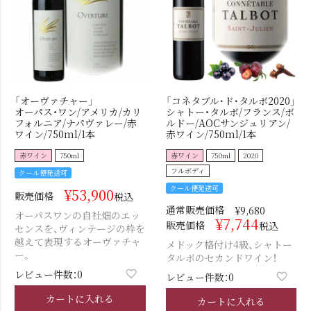
「オーヴァチャー」
「コネタブル･ド･タルボ2020」
オーパス・ワン/アメリカ/カリ
シャトー・タルボ/フランス/ボ
フォルニア/ナパヴァレー/赤
ルドー/AOCサンジュリアン/
ワイン/750ml/1本
赤ワイン/750ml/1本
赤ワイン
750ml
赤ワイン
750ml
2020
フルボディ
クール便発送可
クール便発送可
¥
53,900
販売価格
税込
通常販売価格
¥
9,680
オーパスワンの自社畑のエッ
¥
7,744
販売価格
税込
センスを、ヴィンテージの枠を
越えて表現するオーヴァチャ
メドック格付け4級、シャトー
ー。
タルボのセカンドワイン！
レビュー件数：0
レビュー件数：0
カートに入れる
カートに入れる