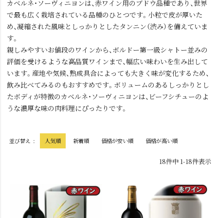
カベルネ・ソーヴィニヨンは、赤ワイン用のブドウ品種であり、世界
で最も広く栽培されている品種のひとつです。小粒で皮が厚いた
め、凝縮された風味としっかりとしたタンニン（渋み）を備えていま
す。
親しみやすいお値段のワインから、ボルドー第一級シャトー並みの
評価を受けるような高品質ワインまで、幅広い味わいを生み出して
います。産地や気候、熟成具合によっても大きく味が変化するため、
飲み比べてみるのもおすすめです。ボリュームのあるしっかりとし
たボディが特徴のカベルネ・ソーヴィニヨンは、ビーフシチューのよ
うな濃厚な味の肉料理にぴったりです。
並び替え
人気順
新着順
価格が安い順
価格が高い順
18
件中
1
-
18
件表示