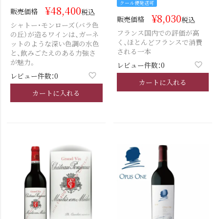
クール便発送可
¥
48,400
販売価格
税込
¥
8,030
販売価格
税込
シャトー・モンローズ（バラ色
フランス国内での評価が高
の丘）が造るワインは、ガーネ
く、ほとんどフランスで消費
ットのような深い色調の水色
される一本
と、飲みごたえのある力強さ
が魅力。
レビュー件数：0
レビュー件数：0
カートに入れる
カートに入れる