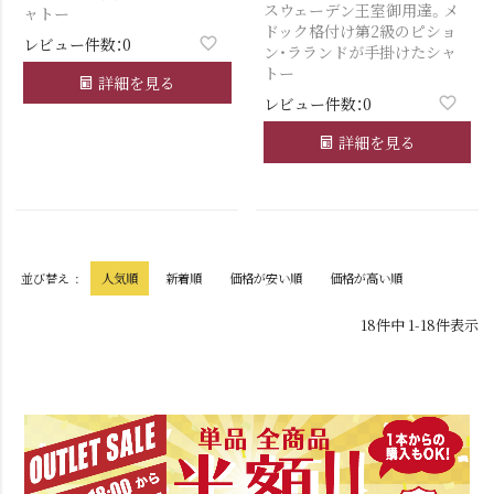
スウェーデン王室御用達。メ
ャトー
ドック格付け第2級のピショ
レビュー件数：0
ン・ラランドが手掛けたシャ
トー
詳細を見る
レビュー件数：0
詳細を見る
並び替え
人気順
新着順
価格が安い順
価格が高い順
18
件中
1
-
18
件表示