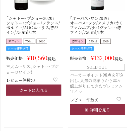
「シャトー･プジョー2020」
「オーパス・ワン2019」
シャトー・プジョー/フランス/
オーパス・ワン/アメリカ/カリ
ボルドー/AOCムーリス/赤ワ
フォルニア/ナパヴァレー/赤
イン/750ml/1本
ワイン/750ml/1本
赤ワイン
750ml
2020
赤ワイン
750ml
2019
クール便発送可
クール便発送可
¥
10,560
¥
132,000
販売価格
販売価格
税込
税込
三大ムーリス、シャトー・プジ
SOLD OUT
ョーのワイン！
パーカーポイント98点を叩き
レビュー件数：0
出し、人気の高まりから年々
値上がりしてきたプレミアム
カートに入れる
ワイン！
レビュー件数：0
詳細を見る