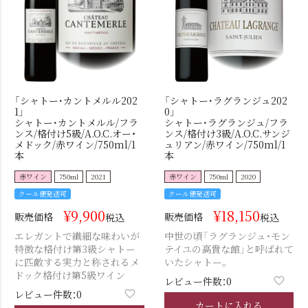
「シャトー･カントメルル202
「シャトー･ラグランジュ202
1」
0」
シャトー･カントメルル/フラ
シャトー･ラグランジュ/フラ
ンス/格付け5級/A.O.C.オー・
ンス/格付け3級/A.O.C.サンジ
メドック/赤ワイン/750ml/1
ュリアン/赤ワイン/750ml/1
本
本
赤ワイン
750ml
2021
赤ワイン
750ml
2020
クール便発送可
クール便発送可
¥
9,900
¥
18,150
販売価格
販売価格
税込
税込
エレガントで繊細な味わいが
中世の頃「ラグランジュ・モン
特徴な格付け第3級シャトー
テイユの高貴な館」と呼ばれて
に匹敵する実力と称されるメ
いたシャトー。
ドック格付け第5級ワイン
レビュー件数：0
レビュー件数：0
カートに入れる