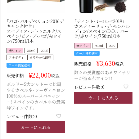
「パゴ・バルデベリョン2016デ
「ティント・レセルバ2019」
キャンタ付き」
カスティーリョ・デ・モンハル
アバディア・レトゥエルタ/ス
ディン/スペイン/D.O.ナバー
ペイン/ビノ・デ・パゴ/赤ワイ
ラ/赤ワイン/750ml/1本
ン/750ml/1本
赤ワイン
750ml
2019
赤ワイン
750ml
2016
クール便発送可
フルボディ
まろやかな酸味
¥
3,630
販売価格
税込
クール便発送可
数々の受賞歴のあるワイナリ
¥
22,000
販売価格
税込
ーが造る赤ワイン！！
ボルドー5大シャトーに比肩
レビュー件数：0
するカベルネ・ソーヴィニヨン
100%のスーパースパニッシ
カートに入れる
ュ！スペインのカベルネの最高
峰ワインです。
レビュー件数：0
カートに入れる