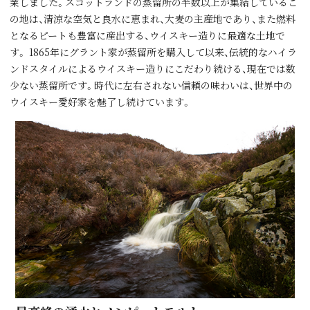
業しました。スコットランドの蒸留所の半数以上が集結しているこ
の地は、清涼な空気と良⽔に恵まれ、⼤⻨の主産地であり、また燃料
となるピートも豊富に産出する、ウイスキー造りに最適な⼟地で
す。 1865年にグラント家が蒸留所を購⼊して以来、伝統的なハイラ
ンドスタイルによるウイスキー造りにこだわり続ける、現在では数
少ない蒸留所です。時代に左右されない信頼の味わいは、世界中の
ウイスキー愛好家を魅了し続けています。