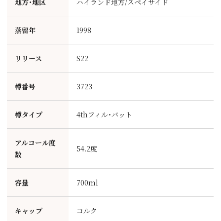
地方・地区
ハイランド地方/スペイサイド
蒸留年
1998
リリース
S22
樽番号
3723
樽タイプ
4thフィル・バット
アルコール度
54.2度
数
容量
700ml
キャップ
コルク