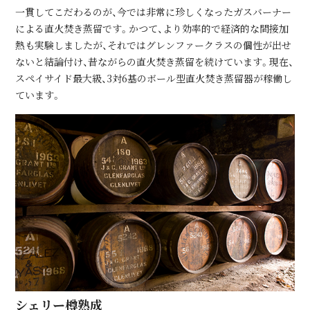
⼀貫してこだわるのが、今では⾮常に珍しくなったガスバーナー
による直⽕焚き蒸留です。かつて、より効率的で経済的な間接加
熱も実験しましたが、それではグレンファークラスの個性が出せ
ないと結論付け、昔ながらの直⽕焚き蒸留を続けています。現在、
スペイサイド最⼤級、3対6基のボール型直⽕焚き蒸留器が稼働し
ています。
シェリー樽熟成