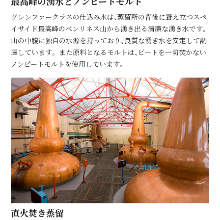
最⾼峰の湧⽔とノンピートモルト
グレンファークラスの仕込み水は、蒸留所の背後に聳え立つスペ
イサイド最高峰のベンリネス山から湧き出る清廉な湧き水です。
山の中腹に独自の水源を持っており、良質な湧き水を安定して調
達しています。 また原料となるモルトは、ピートを一切焚かない
ノンピートモルトを使用しています。
直⽕焚き蒸留