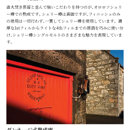
直⽕焚き蒸留と並んで強いこだわりを持つのが、オロロソシェリ
ー樽での熟成です。シェリー樽は⾼価ですが、フィニッシュのみ
の使⽤は⼀切⾏わず、⼀貫してシェリー樽を使⽤しています。 濃
厚な1stフィルからライトな4thフィルまでの原酒を巧みに使い分
け、シェリー樽シングルモルトのさまざまな魅⼒を表現していま
す。
ダンネージ式熟成庫