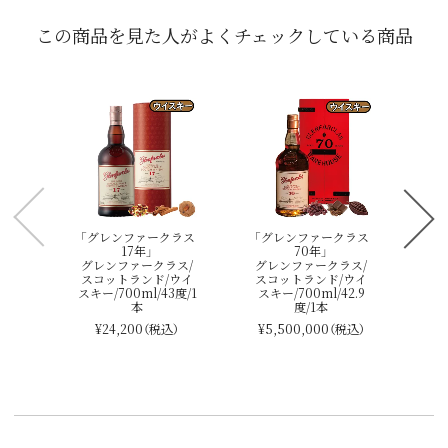
この商品を見た人がよくチェックしている商品
「
グ
ス
スキ
「グレンファークラス
「グレンファークラス
17年」
70年」
グレンファークラス/
グレンファークラス/
スコットランド/ウイ
スコットランド/ウイ
スキー/700ml/43度/1
スキー/700ml/42.9
本
度/1本
¥24,200
（税込）
¥5,500,000
（税込）