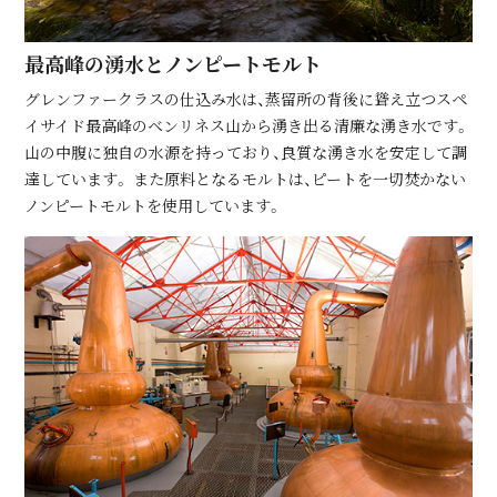
最⾼峰の湧⽔とノンピートモルト
グレンファークラスの仕込み水は、蒸留所の背後に聳え立つスペ
イサイド最高峰のベンリネス山から湧き出る清廉な湧き水です。
山の中腹に独自の水源を持っており、良質な湧き水を安定して調
達しています。 また原料となるモルトは、ピートを一切焚かない
ノンピートモルトを使用しています。