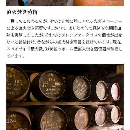
直⽕焚き蒸留
⼀貫してこだわるのが、今では⾮常に珍しくなったガスバーナー
による直⽕焚き蒸留です。かつて、より効率的で経済的な間接加
熱も実験しましたが、それではグレンファークラスの個性が出せ
ないと結論付け、昔ながらの直⽕焚き蒸留を続けています。現在、
スペイサイド最⼤級、3対6基のボール型直⽕焚き蒸留器が稼働し
ています。