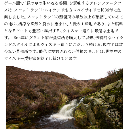
ゲール語で「緑の草の⽣い茂る⾕間」を意味するグレンファークラ
スは、スコットランド・ハイランド地⽅スペイサイドで1836年に創
業しました。スコットランドの蒸留所の半数以上が集結しているこ
の地は、清涼な空気と良⽔に恵まれ、⼤⻨の主産地であり、また燃料
となるピートも豊富に産出する、ウイスキー造りに最適な⼟地で
す。 1865年にグラント家が蒸留所を購⼊して以来、伝統的なハイラ
ンドスタイルによるウイスキー造りにこだわり続ける、現在では数
少ない蒸留所です。時代に左右されない信頼の味わいは、世界中の
ウイスキー愛好家を魅了し続けています。