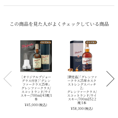
この商品を見た人がよくチェックしている商品
［
ー
ュ・
23
グ
ス
スキ
［オリジナルプジョー
［限定品］「グレンファ
グラス付き］「グレン
ークラス25年カスク
ファークラス25年」
ストレングスバッチ
グレンファークラス/
2」
スコットランド/ウイ
グレンファークラス/
スキー/700ml/43度/1
スコットランド/ウイ
本
スキー/700ml/52.2
度/1本
¥45,000
（税込）
¥58,300
（税込）