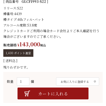
商品番号
GLCF1993-S22
リリース:S22
樽番号:4439
樽タイプ:4thフィル・バット
アルコール度数:53.8度
クレジットカードご利用の場合カード会社よリご本人確認を行う
場合がございますのでご了承ください｡
143,000
販売価格
¥
税込
1,430
ポイント進呈
送料込
残りわずかです。
お気に入りに登録する
カートに入れる