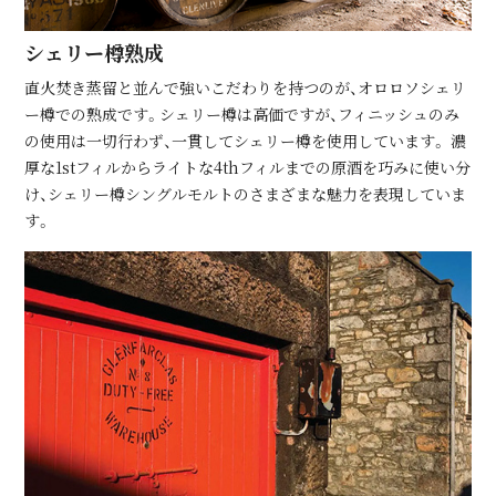
シェリー樽熟成
直⽕焚き蒸留と並んで強いこだわりを持つのが、オロロソシェリ
ー樽での熟成です。シェリー樽は⾼価ですが、フィニッシュのみ
の使⽤は⼀切⾏わず、⼀貫してシェリー樽を使⽤しています。 濃
厚な1stフィルからライトな4thフィルまでの原酒を巧みに使い分
け、シェリー樽シングルモルトのさまざまな魅⼒を表現していま
す。