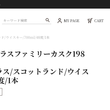
ト
MY PAGE
CART
イスキー/700ml/48度/1本
ラスファミリーカスク198
ス/スコットランド/ウイス
度/1本