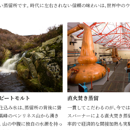
い蒸留所です。時代に左右されない信頼の味わいは、世界中の
ピートモルト
直⽕焚き蒸留
仕込み水は、蒸留所の背後に聳
⼀貫してこだわるのが、今で
高峰のベンリネス山から湧き
スバーナーによる直⽕焚き蒸
。山の中腹に独自の水源を持っ
率的で経済的な間接加熱も実