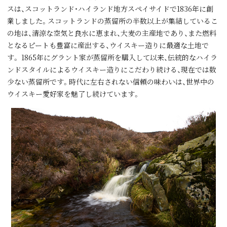
スは、スコットランド・ハイランド地⽅スペイサイドで1836年に創
業しました。スコットランドの蒸留所の半数以上が集結しているこ
の地は、清涼な空気と良⽔に恵まれ、⼤⻨の主産地であり、また燃料
となるピートも豊富に産出する、ウイスキー造りに最適な⼟地で
す。 1865年にグラント家が蒸留所を購⼊して以来、伝統的なハイラ
ンドスタイルによるウイスキー造りにこだわり続ける、現在では数
少ない蒸留所です。時代に左右されない信頼の味わいは、世界中の
ウイスキー愛好家を魅了し続けています。