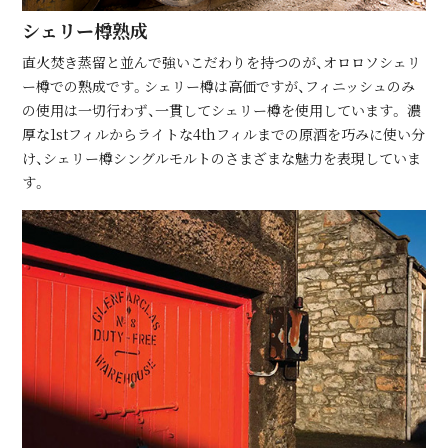
シェリー樽熟成
直⽕焚き蒸留と並んで強いこだわりを持つのが、オロロソシェリ
ー樽での熟成です。シェリー樽は⾼価ですが、フィニッシュのみ
の使⽤は⼀切⾏わず、⼀貫してシェリー樽を使⽤しています。 濃
厚な1stフィルからライトな4thフィルまでの原酒を巧みに使い分
け、シェリー樽シングルモルトのさまざまな魅⼒を表現していま
す。