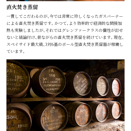
直⽕焚き蒸留
⼀貫してこだわるのが、今では⾮常に珍しくなったガスバーナー
による直⽕焚き蒸留です。かつて、より効率的で経済的な間接加
熱も実験しましたが、それではグレンファークラスの個性が出せ
ないと結論付け、昔ながらの直⽕焚き蒸留を続けています。現在、
スペイサイド最⼤級、3対6基のボール型直⽕焚き蒸留器が稼働し
ています。