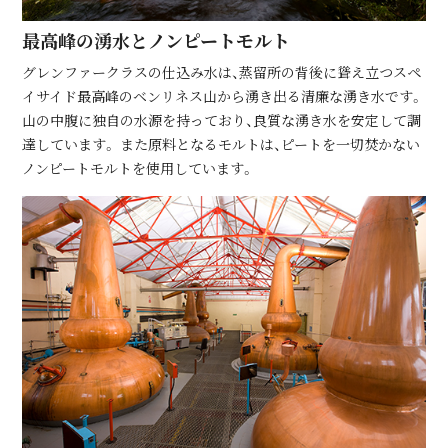
最⾼峰の湧⽔とノンピートモルト
グレンファークラスの仕込み水は、蒸留所の背後に聳え立つスペ
イサイド最高峰のベンリネス山から湧き出る清廉な湧き水です。
山の中腹に独自の水源を持っており、良質な湧き水を安定して調
達しています。 また原料となるモルトは、ピートを一切焚かない
ノンピートモルトを使用しています。