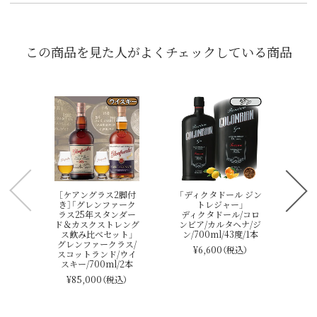
この商品を見た人がよくチェックしている商品
ボ
スペ
バ
［ケアングラス2脚付
「ディクタドール ジン
き］「グレンファーク
トレジャー」
ラス25年スタンダー
ディクタドール/コロ
ド＆カスクストレング
ンビア/カルタヘナ/ジ
ス飲み比べセット」
ン/700ml/43度/1本
グレンファークラス/
¥6,600
（税込）
スコットランド/ウイ
スキー/700ml/2本
¥85,000
（税込）