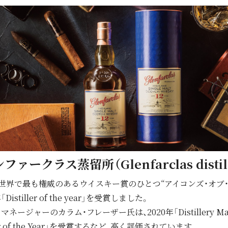
ファークラス蒸留所（Glenfarclas distill
世界で最も権威のあるウイスキー賞のひとつ“アイコンズ・オブ・
Distiller of the year」を受賞しました。
ジャーのカラム・フレーザー氏は、2020年「Distillery Manager
iller of the Year」を受賞するなど、高く評価されています。