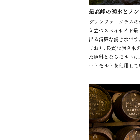
最⾼峰の湧⽔とノン
グレンファークラスの
え立つスペイサイド最
出る清廉な湧き水です
ており、良質な湧き水
た原料となるモルトは
ートモルトを使用して