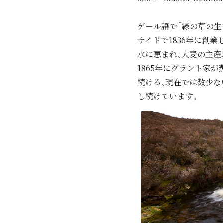
ゲール語で「緑の草の⽣
サイドで1836年に創
⽔に恵まれ、⼤⻨の主産
1865年にグラント家
続ける、現在では数少な
し続けています。