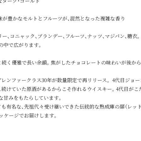
なダーク・ゴールド
味が豊かなモルトとフルーツが、混然となった複雑な香り
リー、コニャック、ブランデー、フルーツ、ナッツ、マジパン、糖衣
の中で広がります。
と続く優雅で長い余韻。焦がしたチョコレートの味わいが後か
レンファークラス30年が数量限定で再リリース。 4代目ジョー
え続けていた原酒があるからこそ作れるウイスキー。4代目がこ
な甘みをもたらしています。
も有名な、先祖代々受け継いできた伝統的な熟成庫の扉（レッド
ッケージでお届けします。