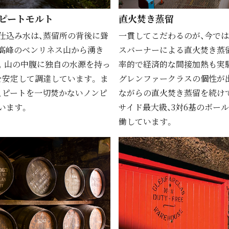
ピートモルト
直⽕焚き蒸留
仕込み水は、蒸留所の背後に聳
⼀貫してこだわるのが、今で
高峰のベンリネス山から湧き
スバーナーによる直⽕焚き蒸
。山の中腹に独自の水源を持っ
率的で経済的な間接加熱も実
を安定して調達しています。 ま
グレンファークラスの個性が
、ピートを一切焚かないノンピ
ながらの直⽕焚き蒸留を続け
います。
サイド最⼤級、3対6基のボー
働しています。