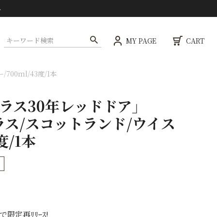
ト
MY PAGE
CART
0ml/43度/1本
ラス30年レッドドア」
ス/スコットランド/ウイス
度/1本
りで限定再ﾘﾘｰｽ!