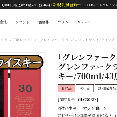
新規会員登録
10,000円(税込)以上購入で送料無料 /
で1,000ポイントプレゼン
検索
産地
ブランド
価格帯
コラム
ニュース
クラス30年レッドドア」グレンファークラス/スコットランド/ウイスキー/70
「グレンファーク
グレンファークラ
キー/700ml/43
限定品
700ml
割引除外品
商品番号
GLC30RD
<限定生産･日本入荷僅少>
ｸﾞﾚﾝﾌｧｰｸﾗｽ30年が特製BOX入