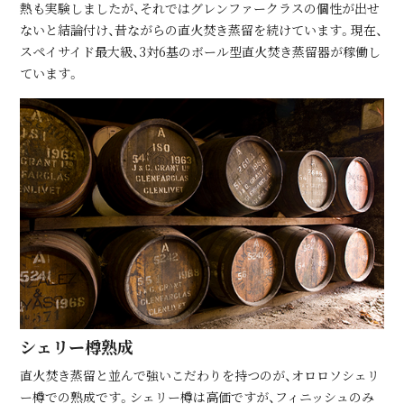
熱も実験しましたが、それではグレンファークラスの個性が出せ
ないと結論付け、昔ながらの直⽕焚き蒸留を続けています。現在、
スペイサイド最⼤級、3対6基のボール型直⽕焚き蒸留器が稼働し
ています。
シェリー樽熟成
直⽕焚き蒸留と並んで強いこだわりを持つのが、オロロソシェリ
ー樽での熟成です。シェリー樽は⾼価ですが、フィニッシュのみ