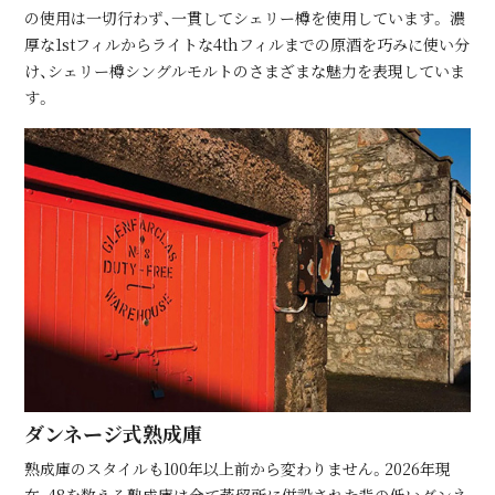
の使⽤は⼀切⾏わず、⼀貫してシェリー樽を使⽤しています。 濃
厚な1stフィルからライトな4thフィルまでの原酒を巧みに使い分
け、シェリー樽シングルモルトのさまざまな魅⼒を表現していま
す。
ダンネージ式熟成庫
熟成庫のスタイルも100年以上前から変わりません。2026年現
在、48を数える熟成庫は全て蒸留所に併設された背の低いダンネ