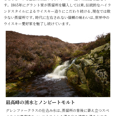
す。 1865年にグラント家が蒸留所を購⼊して以来、伝統的なハイラ
ンドスタイルによるウイスキー造りにこだわり続ける、現在では数
少ない蒸留所です。時代に左右されない信頼の味わいは、世界中の
ウイスキー愛好家を魅了し続けています。
最⾼峰の湧⽔とノンピートモルト
グレンファークラスの仕込み水は、蒸留所の背後に聳え立つスペ