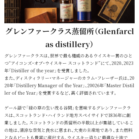
グレンファークラス蒸留所（Glenfarcl
as distillery）
グレンファークラスは、世界で最も権威のあるウイスキー賞のひと
つ“アイコンズ・オブ・ウイスキー スコットランド”にて、2020、2023
年「Distiller of the year」を受賞しました。
また、ディスティラリー・マネージャーのカラム・フレーザー氏は、20
20年「Distillery Manager of the Year」、20026年「Master Distil
ler of the Year」を受賞するなど、高く評価されています。
ゲール語で「緑の草の⽣い茂る⾕間」を意味するグレンファークラ
スは、スコットランド・ハイランド地⽅スペイサイドで1836年に創
業しました。スコットランドの蒸留所の半数以上が集結しているこ
の地は、清涼な空気と良⽔に恵まれ、⼤⻨の主産地であり、また燃料
となるピートも豊富に産出する、ウイスキー造りに最適な⼟地で