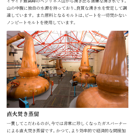
イサイド最高峰のベンリネス山から湧き出る清廉な湧き水です。
山の中腹に独自の水源を持っており、良質な湧き水を安定して調
達しています。 また原料となるモルトは、ピートを一切焚かない
ノンピートモルトを使用しています。
直⽕焚き蒸留
⼀貫してこだわるのが、今では⾮常に珍しくなったガスバーナー
による直⽕焚き蒸留です。かつて、より効率的で経済的な間接加