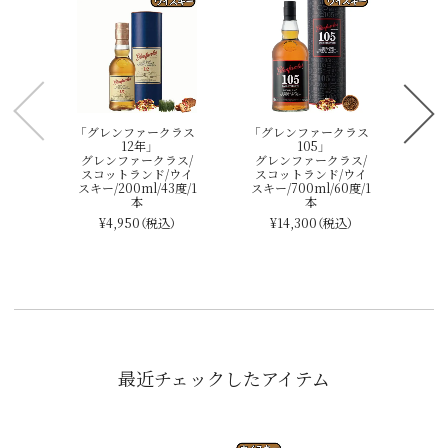
「
グ
ス
スキ
「グレンファークラス
「グレンファークラス
12年」
105」
グレンファークラス/
グレンファークラス/
スコットランド/ウイ
スコットランド/ウイ
スキー/200ml/43度/1
スキー/700ml/60度/1
本
本
¥4,950
（税込）
¥14,300
（税込）
最近チェックしたアイテム