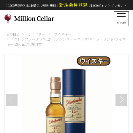
新規会員登録
10,000円(税込)以上購入で送料無料 /
で1,000ポイントプレゼント
MENU
HOME
カテゴリー
ウイスキー
「グレンファークラス12年」グレンファークラス/スコットランド/ウイス
キー/200ml/43度/1本