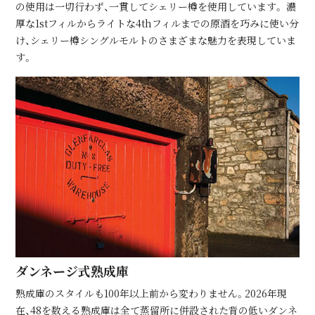
の使⽤は⼀切⾏わず、⼀貫してシェリー樽を使⽤しています。 濃
厚な1stフィルからライトな4thフィルまでの原酒を巧みに使い分
け、シェリー樽シングルモルトのさまざまな魅⼒を表現していま
す。
ダンネージ式熟成庫
熟成庫のスタイルも100年以上前から変わりません。2026年現
在、48を数える熟成庫は全て蒸留所に併設された背の低いダンネ