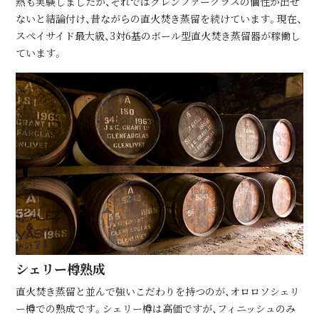
熱も実験しましたが、それではグレンファークラスの個性が出せ
ないと結論付け、昔ながらの直⽕焚き蒸留を続けています。現在、
スペイサイド最⼤級、3対6基のボール型直⽕焚き蒸留器が稼働し
ています。
シェリー樽熟成
直⽕焚き蒸留と並んで強いこだわりを持つのが、オロロソシェリ
ー樽での熟成です。シェリー樽は⾼価ですが、フィニッシュのみ