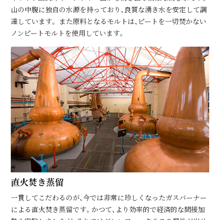
山の中腹に独自の水源を持っており、良質な湧き水を安定して調
達しています。 また原料となるモルトは、ピートを一切焚かない
ノンピートモルトを使用しています。
直⽕焚き蒸留
⼀貫してこだわるのが、今では⾮常に珍しくなったガスバーナー
による直⽕焚き蒸留です。かつて、より効率的で経済的な間接加