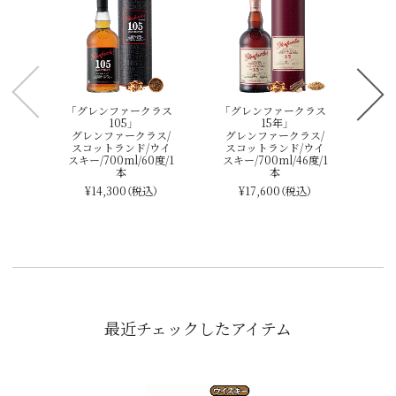
「
グ
ス
スキ
「グレンファークラス
「グレンファークラス
105」
15年」
グレンファークラス/
グレンファークラス/
スコットランド/ウイ
スコットランド/ウイ
スキー/700ml/60度/1
スキー/700ml/46度/1
本
本
¥14,300
（税込）
¥17,600
（税込）
最近チェックしたアイテム