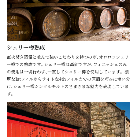
シェリー樽熟成
直⽕焚き蒸留と並んで強いこだわりを持つのが、オロロソシェリ
ー樽での熟成です。シェリー樽は⾼価ですが、フィニッシュのみ
の使⽤は⼀切⾏わず、⼀貫してシェリー樽を使⽤しています。 濃
厚な1stフィルからライトな4thフィルまでの原酒を巧みに使い分
け、シェリー樽シングルモルトのさまざまな魅⼒を表現していま
す。