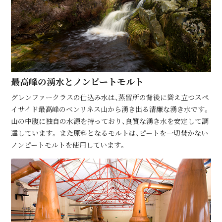
最⾼峰の湧⽔とノンピートモルト
グレンファークラスの仕込み水は、蒸留所の背後に聳え立つスペ
イサイド最高峰のベンリネス山から湧き出る清廉な湧き水です。
山の中腹に独自の水源を持っており、良質な湧き水を安定して調
達しています。 また原料となるモルトは、ピートを一切焚かない
ノンピートモルトを使用しています。