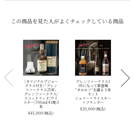
この商品を見た人がよくチェックしている商品
［
き
ラ
ド
ス
グ
ス
ス
［オリジナルプジョー
グレンファークラス1
グラス付き］「グレン
05になって新登場
ファークラス25年」
“オロロソ”を識る３本
グレンファークラス/
セット
スコットランド/ウイ
シェリー×ウイスキー
スキー/700ml/43度/1
×ブランデー
本
¥20,000
（税込）
¥45,000
（税込）