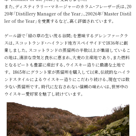
また、ディスティラリー・マネージャーのカラム・フレーザー氏は、20
20年「Distillery Manager of the Year」、20026年「Master Distil
ler of the Year」を受賞するなど、高く評価されています。
ゲール語で「緑の草の⽣い茂る⾕間」を意味するグレンファークラ
スは、スコットランド・ハイランド地⽅スペイサイドで1836年に創
業しました。スコットランドの蒸留所の半数以上が集結しているこ
の地は、清涼な空気と良⽔に恵まれ、⼤⻨の主産地であり、また燃料
となるピートも豊富に産出する、ウイスキー造りに最適な⼟地で
す。 1865年にグラント家が蒸留所を購⼊して以来、伝統的なハイラ
ンドスタイルによるウイスキー造りにこだわり続ける、現在では数
少ない蒸留所です。時代に左右されない信頼の味わいは、世界中の
ウイスキー愛好家を魅了し続けています。