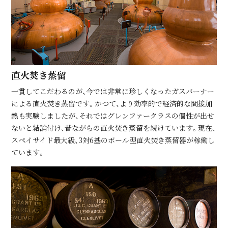
直⽕焚き蒸留
⼀貫してこだわるのが、今では⾮常に珍しくなったガスバーナー
による直⽕焚き蒸留です。かつて、より効率的で経済的な間接加
熱も実験しましたが、それではグレンファークラスの個性が出せ
ないと結論付け、昔ながらの直⽕焚き蒸留を続けています。現在、
スペイサイド最⼤級、3対6基のボール型直⽕焚き蒸留器が稼働し
ています。