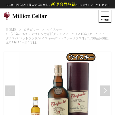
新規会員登録
10,000円(税込)以上購入で送料無料 /
で1,000ポイントプレゼント
MENU
HOME
カテゴリー
ウイスキー
［25年ミニチュアボトル付き］「グレンファークラス15年」グレンファー
クラス/スコットランド/ウイスキーグレンファークラス/15年:700ml40度1
本/25年:50ml40度1本