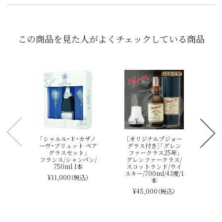
この商品を見た人がよくチェックしている商品
「
ア
ル
デ・
「シャルル・ド・カザノ
［オリジナルプジョー
ーヴ・ブリュット ペア
グラス付き］「グレン
グラスセット」
ファークラス25年」
フランス/シャンパン/
グレンファークラス/
750ml 1本
スコットランド/ウイ
スキー/700ml/43度/1
¥11,000
（税込）
本
¥45,000
（税込）