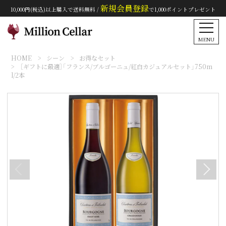
新規会員登録
10,000円(税込)以上購入で送料無料 /
で1,000ポイントプレゼント
MENU
HOME
シーン
お得なセット
［ギフトに最適］「フランス/ブルゴーニュ/紅白カジュアルセット」750m
l/2本