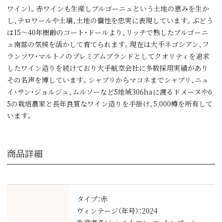
ワイン）。赤ワインも生産しブルゴーニュという土地の恵みを生か
し、テロワールや土壌、土地の個性を忠実に表現しています。ぶどう
は15～40年樹齢のコート・ドールより、リッチで熟したブルゴーニ
ュ南部の気候を活かして育てられます。現在は大手ネゴシアン、フ
ランソワ・マルトノのプレミアムブランドとしてクオリティを追求
したワイン造りを続けており大手航空会社に多数採用実績があり
その名声を博しています。シャブリからマコネまでシャブリ、ニュ
イ・サン・ジョルジュ、ムルソーなど5地域306haに渡るドメーヌや6
5の栽培農家と長年良質なワイン造りを手掛け、5,000樽を所有して
います。
商品詳細
タイプ：赤
ヴィンテージ（年号）：2024