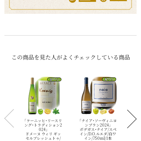
この商品を見た人がよくチェックしている商品
「レ
シ
ュ/
ルド
「ケーニッヒ・リースリ
「ナイア・ソーヴィニヨ
ング・トラディション2
ンブラン2024」
024」
ボデガス・ナイア/スペ
ドメーヌ ウィリ ギッ
イン/D.O.ルエダ/白ワ
セルブレッシュトゥ/
イン/750ml/1本