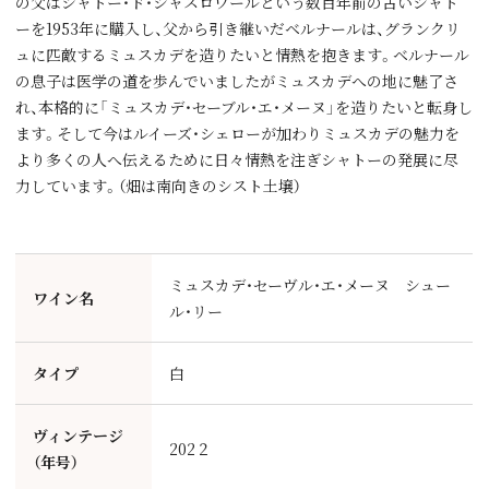
の父はシャトー・ド・シャスロワールという数百年前の古いシャト
ーを1953年に購入し、父から引き継いだベルナールは、グランクリ
ュに匹敵するミュスカデを造りたいと情熱を抱きます。ベルナール
の息子は医学の道を歩んでいましたがミュスカデへの地に魅了さ
れ、本格的に「ミュスカデ・セーブル・エ・メーヌ」を造りたいと転身し
ます。そして今はルイーズ・シェローが加わりミュスカデの魅力を
より多くの人へ伝えるために日々情熱を注ぎシャトーの発展に尽
力しています。（畑は南向きのシスト土壌）
ミュスカデ・セーヴル・エ・メーヌ シュー
ワイン名
ル・リー
タイプ
白
ヴィンテージ
202２
（年号）