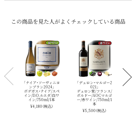
この商品を見た人がよくチェックしている商品
「
シ
ー/
A
「ナイア・ソーヴィニヨ
「デュロン・マルゴー2
ンブラン2024」
021」
ボデガス・ナイア/スペ
デュロン家/フランス/
イン/D.O.ルエダ/白ワ
ボルドー/AOCマルゴ
イン/750ml/1本
ー/赤ワイン/750ml/1
本
¥4,180
（税込）
¥5,500
（税込）