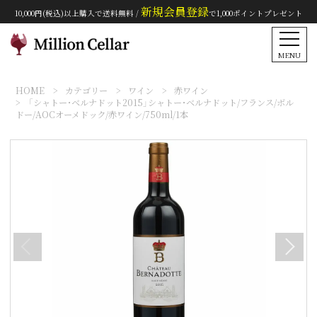
新規会員登録
10,000円(税込)以上購入で送料無料 /
で1,000ポイントプレゼント
MENU
HOME
カテゴリー
ワイン
赤ワイン
「シャトー･ベルナドット2015」シャトー･ベルナドット/フランス/ボル
ドー/AOCオーメドック/赤ワイン/750ml/1本