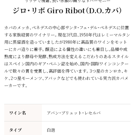
リッチで複雑、長い余韻の織りなすハーモニー
ジロ・リボ Giro Ribot（D.O.カバ）
カバのメッカ、ペネデスの中心部サンタ・フェ・デル・ペネデスに位置
する家族経営のワイナリー。現在3代目、1950年代はレミーマルタン
用に蒸留酒を造っていましたが1980年に高品質のワインをモット
ーにカバ造りに着手。醸造による個性の違いにも着目し、品種や成
熟度により酵母や発酵、熟成方法を変えるこだわりのあるスタイル
はスペイン国内のギア・ペニン誌を始め、国内・国際ワインコンクー
ルで数々の賞を受賞し、高評価を得ています。3つ星のカンロカ、キ
ケ、2つ星モーメンツ、アバックなどでも使われている実力派カバメ
ーカーです。
ワイン名
アバン・ブリュット・レセルバ
タイプ
白泡