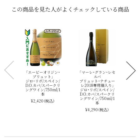
この商品を見た人がよくチェックしている商品
「
ジ
D.
ング
「エービーオリジン・
「マーレ・グラン・レセ
ブリュット」
ルバ
ジロ・リボ/スペイン/
ブリュット・ナチュー
D.O.カバ/スパークリ
レ2018専用箱入り」
ングワイン/750ml/1
ジロ・リボ/スペイン/
本
D.O.カバ/スパークリ
ングワイン/750ml/1
¥2,420
（税込）
本
¥4,290
（税込）