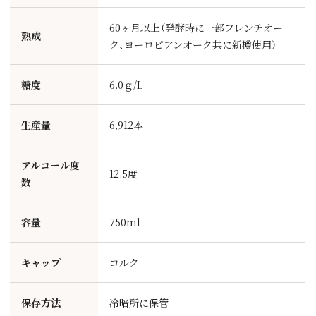
60ヶ月以上（発酵時に一部フレンチオー
熟成
ク、ヨーロピアンオーク共に新樽使用）
糖度
6.0ｇ/L
生産量
6,912本
アルコール度
12.5度
数
容量
750ml
キャップ
コルク
保存方法
冷暗所に保管