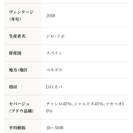
ヴィンテージ
2018
（年号）
生産者名
ジロ・リボ
原産国
スペイン
地方・地区
ペネデス
格付
D.O.カバ
セパージュ
チャレロ45％、シャルドネ45％、マカベオ1
（ブドウ品種）
0％
平均樹齢
30～50年