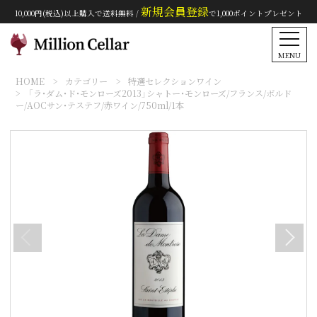
新規会員登録
10,000円(税込)以上購入で送料無料 /
で1,000ポイントプレゼント
MENU
HOME
カテゴリー
特選セレクションワイン
「ラ・ダム・ド・モンローズ2013」シャトー・モンローズ/フランス/ボルド
ー/AOCサン・テステフ/赤ワイン/750ml/1本