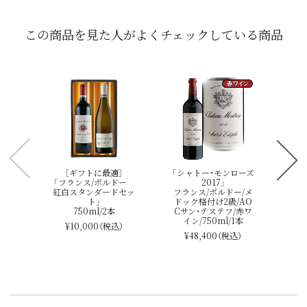
この商品を見た人がよくチェックしている商品
フ
OC
シ
ラ
マ
［ギフトに最適］
「シャトー・モンローズ
「フランス/ボルドー
2017」
紅白スタンダードセッ
フランス/ボルドー/メ
ト」
ドック格付け2級/AO
750ml/2本
Cサン・テステフ/赤ワ
イン/750ml/1本
¥10,000
（税込）
¥48,400
（税込）