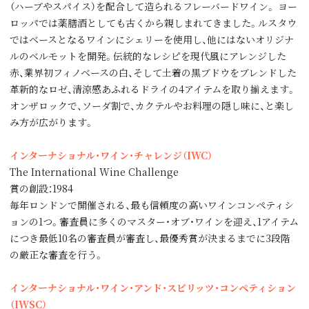
（ハーブやスパイス）を配合して造られるフレーバードワイン。 ヨー
ロッパでは薬膳酒としても古くから親しまれてきました。ルスタウ
ではベースとなるワインにシェリーを使用し、他にはないオリジナ
ルのベルモットを開発。伝統的なレシピを現代風にアレンジした
赤、業界初フィノベースの白、そして土着の黒ブドウをブレンドした
革新的なロゼ、清涼感あふれるドライの4アイテムを取り揃えます。
オンザロックで、ソーダ割で、カクテルやお料理の隠し味に、と楽し
み方が広がります。
インターナショナル・ワイン・チャレンジ（IWC）
The International Wine Challenge
賞の創設：1984
毎年ロンドンで開催される、最も信頼度の高いワインコンペティシ
ョンの1つ。審査員に多くのマスター・オブ・ワインを迎え、1アイテム
につき最低10名の審査員が審査し、最優秀賞が決まるまでに3段階
の厳正な審査を行う。
インターナショナル・ワイン・アンド・スピリッツ・コンペティション
（IWSC）