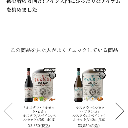
初心者の方向け！ワイン入門にぴったりなアイテム
を集めました
この商品を見た人がよくチェックしている商品
ル
「ルスタウ・ベルモッ
「ルスタウ・ベルモッ
ト・ロホ」
ト・ブランコ」
ン/
ルスタウ/スペイン/ベ
ルスタウ/スペイン/ベ
l/1
ルモット/750ml/1本
ルモット/750ml/1本
¥3,850
（税込）
¥3,850
（税込）