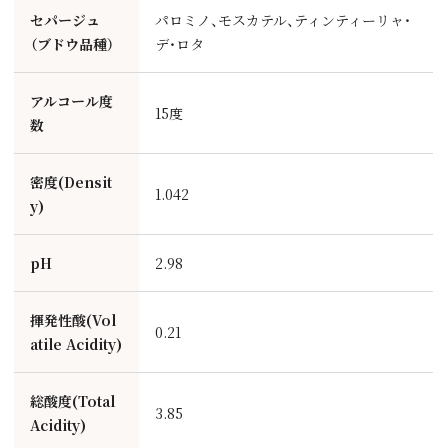
セパージュ
パロミノ、モスカテル、ティンティーリャ・
（ブドウ品種）
デ・ロタ
アルコール度
15度
数
密度(Densit
1.042
y)
pH
2.98
揮発性酸(Vol
0.21
atile Acidity)
総酸度(Total
3.85
Acidity)