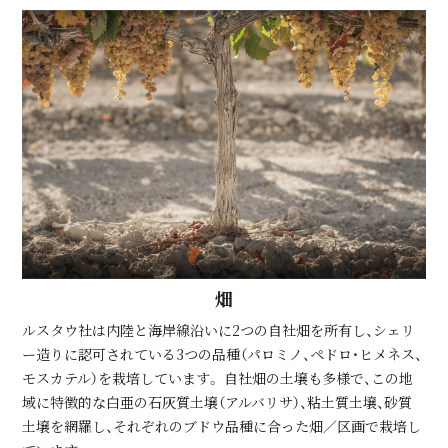
畑
ルスタウ社は内陸と海岸線沿いに2つの自社畑を所有し、シェリ
ー造りに認可されている3つの品種（パロミノ、ペドロ・ヒメネス、
モスカテル）を栽培しています。 自社畑の土壌も多様で、この地
域に特徴的な白亜の石灰質土壌（アルバリサ）、粘土質土壌、砂質
土壌を網羅し、それぞれのブドウ品種に合った畑／区画で栽培し