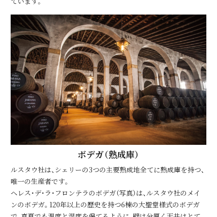
ています。
ボデガ（熟成庫）
ルスタウ社は、シェリーの3つの主要熟成地全てに熟成庫を持つ、
唯一の生産者です。
ヘレス・デ・ラ・フロンテラのボデガ（写真）は、ルスタウ社のメイ
ンのボデガ。120年以上の歴史を持つ6棟の大聖堂様式のボデガ
で、真夏でも温度と湿度を保てるように、壁は分厚く天井はとて