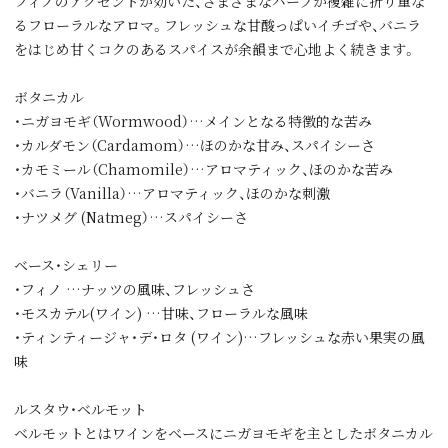
フィノのアクセントが効いた、さまざまなハーブが複雑に折り重な
るフローラルなアロマ。フレッシュな甘酸っぱいイチゴや、バニラ
をはじめ甘くコクのあるスパイスが余韻まで心地よく続きます。
ボタニカル
・ニガヨモギ（Wormwood）…メインとなる特徴的な苦み
・カルダモン（Cardamom）…ほのかな甘み、スパイシーさ
・カモミール（Chamomile）…アロマティック、ほのかな苦み
・バニラ（Vanilla）…アロマティック、ほのかな刺激
・ナツメグ (Natmeg）…スパイシーさ
ベース・シェリー
・フィノ …ナッツの風味、フレッシュさ
・モスカテル(ワイン) …甘味、フローラルな風味
・ティンティージャ・デ・ロタ (ワイン)…フレッシュな赤い果実の風
味
ルスタウ・ベルモット
ベルモットとはワインをベースにニガヨモギを主としたボタニカル