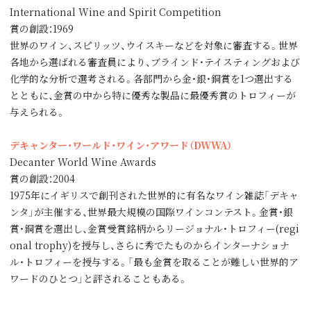
International Wine and Spirit Competition
賞の創設：1969
世界のワイン、スピリッツ、ウイスキーなどを対象に審査する。世界
各地から選ばれる審査員により、ブラインド・テイスティングおよび
化学的な分析で選考される。各部門から金・銀・銅賞を1つ選出する
とともに、金賞の中から特に優秀な製品に最優秀賞のトロフィーが
与えられる。
デキャンター・ワールド・ワイン・アワード（DWWA）
Decanter World Wine Awards
賞の創設：2004
1975年にイギリスで創刊された世界的に有名なワイン雑誌「デキャ
ンタ」が主催する、世界最大規模の国際ワインコンテスト。金賞・銀
賞・銅賞を選出し、金賞受賞銘柄からリージョナル・トロフィー(regi
onal trophy)を授与し、さらに秀でたものからインターナショナ
ル・トロフィーを授与する。「最も金賞を取ることが難しい世界的ア
ワードのひとつ」と評されることもある。