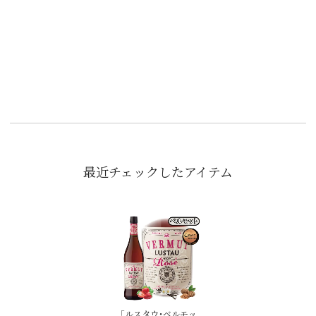
「
ル
ェ
最近チェックしたアイテム
「ルスタウ・ベルモッ