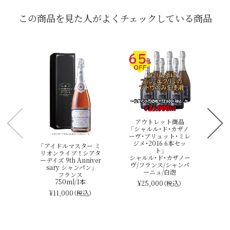
この商品を見た人がよくチェックしている商品
ボ
イン
アウトレット商品
「シャルル・ド・カザノ
ーヴ・ブリュット・ミレ
ジメ・2016 6本セッ
「アイドルマスター ミ
ト」
リオンライブ ！ シアタ
シャルル・ド・カザノー
ーデイズ 9th Anniver
ヴ/フランス/シャンパ
sary シャンパン」
ーニュ/白泡
フランス
750ml/1本
¥25,000
（税込）
¥11,000
（税込）