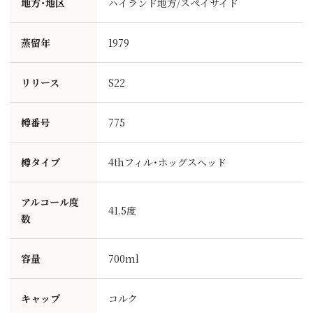
地方・地区
ハイランド地方/スペイサイド
蒸留年
1979
リリース
S22
樽番号
775
樽タイプ
4thフィル・ホッグスヘッド
アルコール度
41.5度
数
容量
700ml
キャップ
コルク