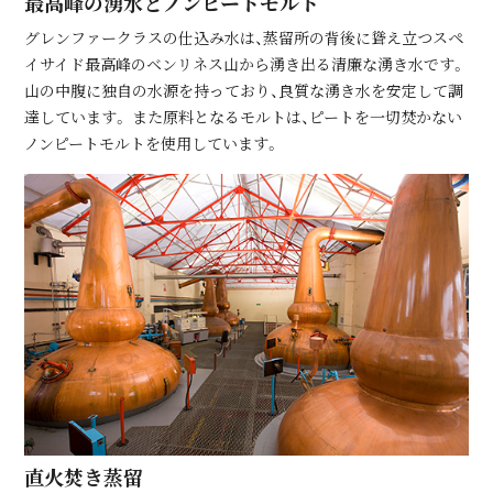
最⾼峰の湧⽔とノンピートモルト
グレンファークラスの仕込み水は、蒸留所の背後に聳え立つスペ
イサイド最高峰のベンリネス山から湧き出る清廉な湧き水です。
山の中腹に独自の水源を持っており、良質な湧き水を安定して調
達しています。 また原料となるモルトは、ピートを一切焚かない
ノンピートモルトを使用しています。
直⽕焚き蒸留