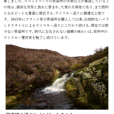
業しました。スコットランドの蒸留所の半数以上が集結しているこ
の地は、清涼な空気と良⽔に恵まれ、⼤⻨の主産地であり、また燃料
となるピートも豊富に産出する、ウイスキー造りに最適な⼟地で
す。 1865年にグラント家が蒸留所を購⼊して以来、伝統的なハイラ
ンドスタイルによるウイスキー造りにこだわり続ける、現在では数
少ない蒸留所です。時代に左右されない信頼の味わいは、世界中の
ウイスキー愛好家を魅了し続けています。