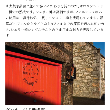
直⽕焚き蒸留と並んで強いこだわりを持つのが、オロロソシェリ
ー樽での熟成です。シェリー樽は⾼価ですが、フィニッシュのみ
の使⽤は⼀切⾏わず、⼀貫してシェリー樽を使⽤しています。 濃
厚な1stフィルからライトな4thフィルまでの原酒を巧みに使い分
け、シェリー樽シングルモルトのさまざまな魅⼒を表現していま
す。
ダンネージ式熟成庫