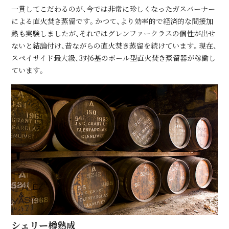
⼀貫してこだわるのが、今では⾮常に珍しくなったガスバーナー
による直⽕焚き蒸留です。かつて、より効率的で経済的な間接加
熱も実験しましたが、それではグレンファークラスの個性が出せ
ないと結論付け、昔ながらの直⽕焚き蒸留を続けています。現在、
スペイサイド最⼤級、3対6基のボール型直⽕焚き蒸留器が稼働し
ています。
シェリー樽熟成