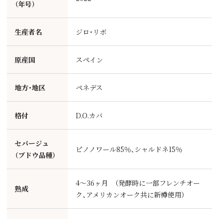
（年号）
生産者名
ジロ・リボ
原産国
スペイン
地方・地区
ペネデス
格付
D.O.カバ
セパージュ
ピノノワール85％、シャルドネ15％
（ブドウ品種）
4～36ヶ月 （発酵時に一部フレンチオー
熟成
ク、アメリカンオーク共に新樽使用）