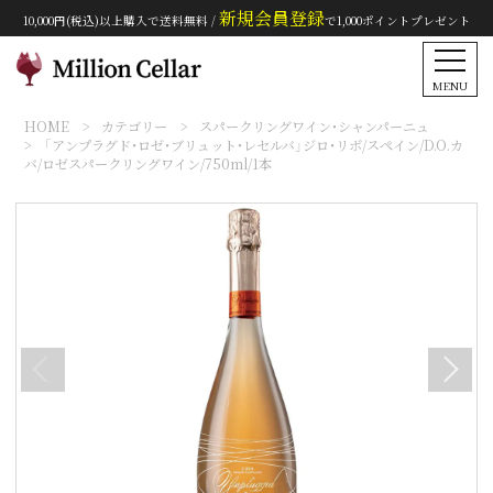
新規会員登録
10,000円(税込)以上購入で送料無料 /
で1,000ポイントプレゼント
MENU
HOME
カテゴリー
スパークリングワイン・シャンパーニュ
「アンプラグド・ロゼ・ブリュット・レセルバ」ジロ・リボ/スペイン/D.O.カ
バ/ロゼスパークリングワイン/750ml/1本