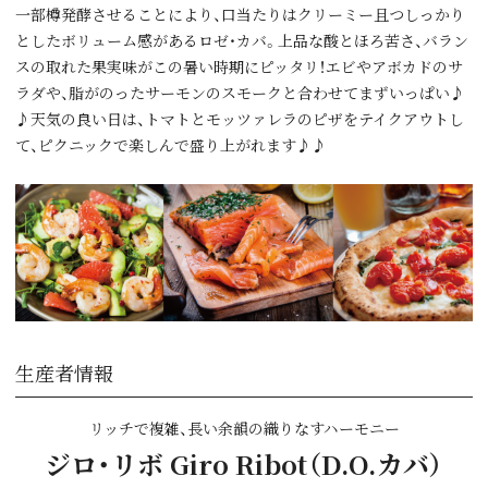
一部樽発酵させることにより、口当たりはクリーミー且つしっかり
としたボリューム感があるロゼ・カバ。上品な酸とほろ苦さ、バラン
スの取れた果実味がこの暑い時期にピッタリ！エビやアボカドのサ
ラダや、脂がのったサーモンのスモークと合わせてまずいっぱい♪
♪天気の良い日は、トマトとモッツァレラのピザをテイクアウトし
て、ピクニックで楽しんで盛り上がれます♪♪
生産者情報
リッチで複雑、長い余韻の織りなすハーモニー
ジロ・リボ Giro Ribot（D.O.カバ）