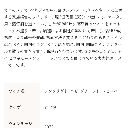
カバのメッカ、ペネデスの中心部サンタ・フェ・デル・ペネデスに位置
する家族経営のワイナリー。現在3代目、1950年代はレミーマルタン
用に蒸留酒を造っていましたが1980年に高品質のワインをモット
ーにカバ造りに着手。醸造による個性の違いにも着目し、品種や成
熟度により酵母や発酵、熟成方法を変えるこだわりのあるスタイル
はスペイン国内のギア・ペニン誌を始め、国内・国際ワインコンクー
ルで数々の賞を受賞し、高評価を得ています。3つ星のカンロカ、キ
ケ、2つ星モーメンツ、アバックなどでも使われている実力派カバメ
ーカーです。
ワイン名
アンプラグド・ロゼ・ブリュット・レセルバ
タイプ
ロゼ泡
ヴィンテージ
2022