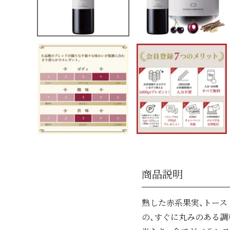
商品説明
熟した赤系果実、トース
の、すぐに丸みのある調