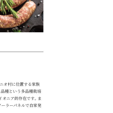
トニオ村に位置する家族
11品種という多品種栽培
イオニア的存在です。ま
ソーラーパネルで自家発