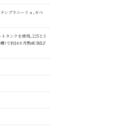
、テンプラニーリョ、カベ
ートタンクを使用｡225と3
）で約14カ月熟成（MLF