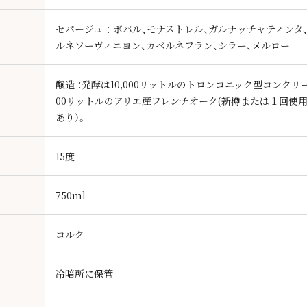
セパージュ ： ボバル、モナストレル、ガルナッチャティンタ
）
ルネソーヴィニヨン、カベルネフラン、シラー、メルロー
醸造 ：発酵は10,000リットルのトロンコニック型コンクリ
00リットルのアリエ産フレンチオーク(新樽または１回使用樽
あり）。
15度
750ml
コルク
冷暗所に保管