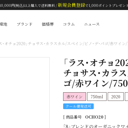
新規会員登録
10,000円(税込)以上購入で送料無料 /
で1,000ポイントプレゼン
検索
産地
ブランド
価格帯
コラム
ニュース
ス・オチョ2020」チョサス・カラスカル/スペイン/ビノ・デ・パゴ/赤ワイン/75
「ラス・オチョ202
チョサス・カラス
ゴ/赤ワイン/750
赤ワイン
750ml
2020
クール便発送可
商品番号
OCHO20
「8」ブレンドのオーガニックワ